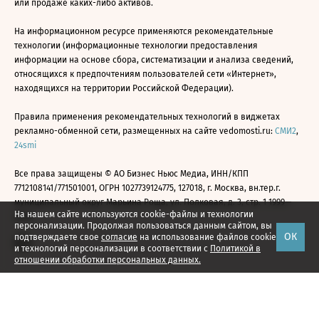
или продаже каких-либо активов.
На информационном ресурсе применяются рекомендательные
технологии (информационные технологии предоставления
информации на основе сбора, систематизации и анализа сведений,
относящихся к предпочтениям пользователей сети «Интернет»,
находящихся на территории Российской Федерации).
Правила применения рекомендательных технологий в виджетах
рекламно-обменной сети, размещенных на сайте vedomosti.ru:
СМИ2
,
24smi
Все права защищены © АО Бизнес Ньюс Медиа, ИНН/КПП
7712108141/771501001, ОГРН 1027739124775, 127018, г. Москва, вн.тер.г.
муниципальный округ Марьина Роща, ул. Полковая, д. 3, стр. 1 1999—
На нашем сайте используются cookie-файлы и технологии
2026
персонализации. Продолжая пользоваться данным сайтом, вы
ОК
подтверждаете свое
согласие
на использование файлов cookie
и технологий персонализации в соответствии с
Политикой в
отношении обработки персональных данных.