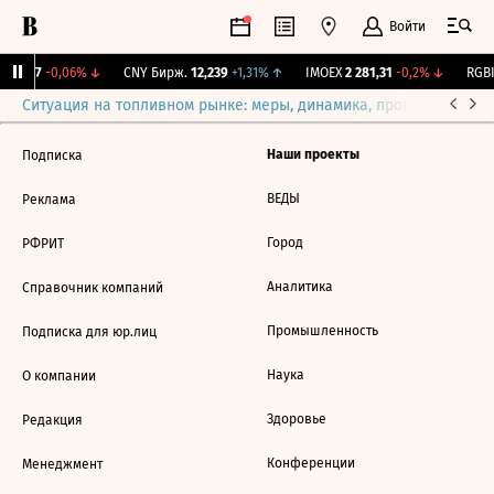
Войти
115,17
-0,06%
↓
CNY Бирж.
12,239
+1,31%
↑
IMOEX
2 281,31
-0,2%
↓
RGBI
Ситуация на топливном рынке: меры, динамика, прогнозы
Выб
Наши проекты
Подписка
ВЕДЫ
Реклама
Город
РФРИТ
Аналитика
Справочник компаний
Промышленность
Подписка для юр.лиц
Наука
О компании
Здоровье
Редакция
Конференции
Менеджмент