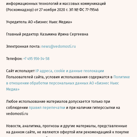
информационных технологий и массовых коммуникаций
(Роскомнадзор) от 27 ноября 2020 г. ЭЛ № ФС 77-79546
Учредитель: АО «Бизнес Ньюс Медиа»
Главный редактор: Казьмина Ирина Сергеевна
Электронная почта:
news@vedomosti.ru
Телефон:
+7 495 956-34-58
Сайт использует
IP адреса, cookie и данные геолокации
Пользователей сайта, условия использования содержатся в
Политике
в отношении обработки персональных данных АО «Бизнес Ньюс
Медиа»
Любое использование материалов допускается только при
соблюдении
правил перепечатки
и при наличии гиперссылки на
vedomosti.ru
Новости, аналитика, прогнозы и другие материалы, представленные
на данном сайте, не являются офертой или рекомендацией к покупке