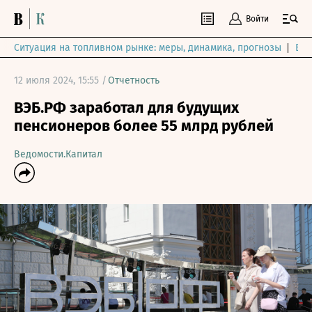
Войти
Ситуация на топливном рынке: меры, динамика, прогнозы
Выб
12 июля 2024, 15:55 /
Отчетность
ВЭБ.РФ заработал для будущих
пенсионеров более 55 млрд рублей
Ведомости.Капитал