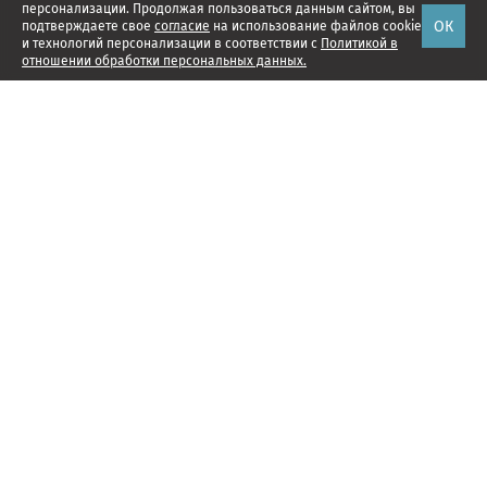
персонализации. Продолжая пользоваться данным сайтом, вы
ОК
подтверждаете свое
согласие
на использование файлов cookie
и технологий персонализации в соответствии с
Политикой в
отношении обработки персональных данных.
Наши проекты
Подписка
Реклама
Справочник компаний
Об издании
Редакция