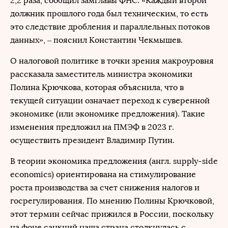
2,2 раза, сообщил замглавы ФНС. «Каждый второй
должник прошлого года был техническим, то есть
это следствие дробления и параллельных потоков
данных», – пояснил Константин Чекмышев.
О налоговой политике в точки зрения макроуровня
рассказала заместитель министра экономики
Полина Крючкова, которая объяснила, что в
текущей ситуации означает переход к суверенной
экономике (или экономике предложения). Такие
изменения предложил на ПМЭФ в 2023 г.
осуществить президент Владимир Путин.
В теории экономика предложения (англ. supply-side
economics) ориентирована на стимулирование
роста производства за счет снижения налогов и
госрегулирования. По мнению Полины Крючковой,
этот термин сейчас прижился в России, поскольку
на фоне санкций наша страна столкнулась с