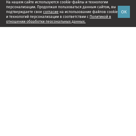
На нашем сайте используются cookie-файлы и технологии
персонализации. Продолжая пользоваться данным сайтом, вы
ОК
подтверждаете свое
согласие
на использование файлов cookie
и технологий персонализации в соответствии с
Политикой в
отношении обработки персональных данных.
Наши проекты
Подписка
Реклама
Справочник компаний
Об издании
Редакция