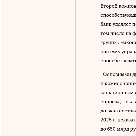
Второй компоне
способствующи
банк уделяет 
том числе на 
группы. Након
систему управ
способствоват
«Основными д
и комиссионны
санкционным о
спроса», ‒ ска
должна состави
2025 г. показа
до 650 млрд ру