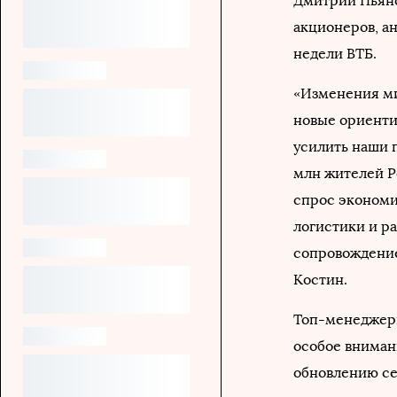
Дмитрий Пьяно
акционеров, а
недели ВТБ.
«Изменения ми
новые ориенти
усилить наши п
млн жителей Р
спрос экономи
логистики и р
сопровождение
Костин.
Топ-менеджеры
особое вниман
обновлению се