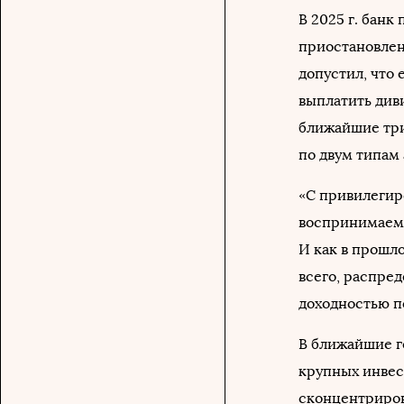
В 2025 г. банк
приостановленн
допустил, что 
выплатить диви
ближайшие три
по двум типам 
«С привилегир
воспринимаем 
И как в прошло
всего, распре
доходностью по
В ближайшие г
крупных инвес
сконцентриров