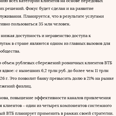
нию всех категорий клиентов на основе передовых
их решений. Фокус будет сделан и на развитие
уживания. Планируется, что в результате услугами
тивно пользоваться 35 млн человек.
 низкая доступность и неравенство доступа к
угам в стране являются одним из главных вызовов для
ообщества.
о объем рублевых сбережений розничных клиентов ВТБ
 вдвое: с нынешних 6,2 трлн руб. до более чем 11 трлн
026 г. Это позволит банку превысить долю в 21% на рынке
ежений физлиц.
нова, повышение эффективности каналов привлечения
я клиентов ‒ один из четырех компонентов системного
рый ВТБ планирует применить в рамках своей стратегии.