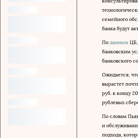
консультирова
технологическ
семейного обсл
банка будут ак
По
данным
ЦБ,
банковским усл
банковского с
Ожидается, чт
вырастет почти
руб. к концу 2
рублевых сбер
По словам Пья
и обслуживани
подхода, кото