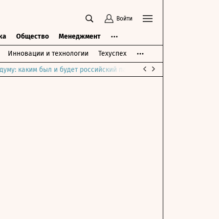
Войти
ка
Общество
Менеджмент
Инновации и технологии
Техуспех
думу: каким был и будет российский парламент
Война на Ближне