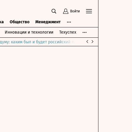
Войти
ка
Общество
Менеджмент
Инновации и технологии
Техуспех
думу: каким был и будет российский парламент
Война на Ближне