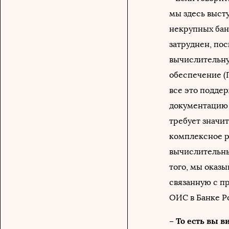
мы здесь выст
некрупных бан
затруднен, по
вычислительну
обеспечение (
все это подде
документацию д
требует значит
комплексное р
вычислительны
того, мы оказ
связанную с п
ОИС в Банке Р
– То есть вы 