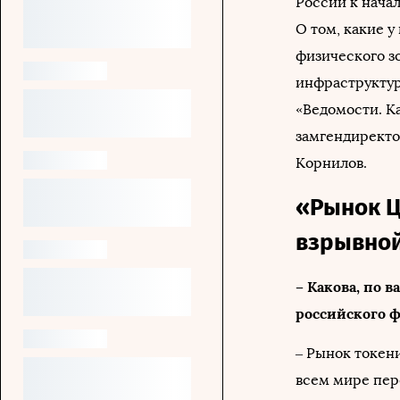
России к начал
О том, какие 
физического зо
инфраструктур
«Ведомости. К
замгендиректо
Корнилов.
«Рынок Ц
взрывной
– Какова, по 
российского 
– Рынок токени
всем мире пер