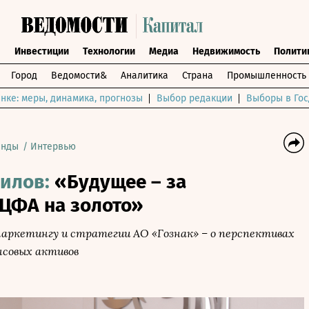
ы
Инвестиции
Технологии
Медиа
Недвижимость
Полити
Город
Ведомости&
Аналитика
Страна
Промышленность
нке: меры, динамика, прогнозы
Выбор редакции
Выборы в Гос
енды
/
Интервью
илов:
«Будущее – за
ЦФА на золото»
аркетингу и стратегии АО «Гознак» – о перспективах
совых активов