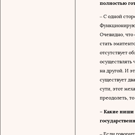
полностью го
– С одной стор
Функционируют
Очевидно, что 
стать эмитент
отсутствует о
осуществлять ч
на другой. И 
существует дв
сути, этот мех
преодолеть, т
– Какие ниши
государственн
– Если говорит