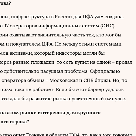
това?
оны, инфраструктура в России для ЦФА уже создана.
 17 операторов информационных систем (ОИС).
они охватывают значительную часть тех, кто мог бы
ом и покупателем ЦФА. Но между этими системами
бмен активами, который инвесторы могли бы
ерез разные площадки, то есть купил на одной – продал
это действительно насущная проблема. Официально
а оператора обмена – Московская и СПБ биржи. Но, по
анизм пока не работает. Если бы этот барьер удалось
о это дало бы развитию рынка существенный импульс.
 на этом рынке интересны для крупного
ого игрока?
ь про опыт Гознака в области ЦФА, то, как я уже говорил,