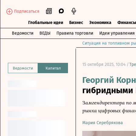
Подписаться
Глобальные идеи
Бизнес
Экономика
Финанс
Ведомости
ВЕДЫ
Правила торговли
Идеи управления
Ситуация на топливном ры
15 октября 2025, 10:04 /
Тр
Ведомости
Капитал
Георгий Корн
гибридными 
Замгендиректора по м
рынка цифровых финан
Мария Серебрякова