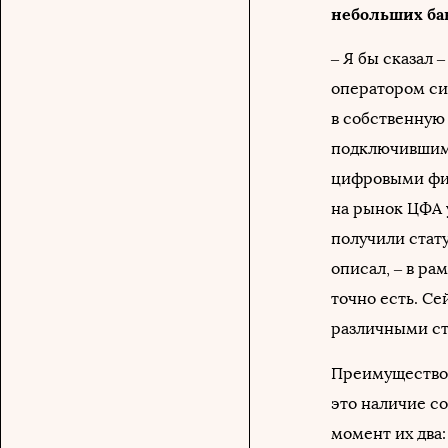
небольших ба
– Я бы сказал 
оператором с
в собственную
подключившимс
цифровыми фин
на рынок ЦФА 
получили стату
описал, – в ра
точно есть. С
различными ст
Преимущество 
это наличие с
момент их два: