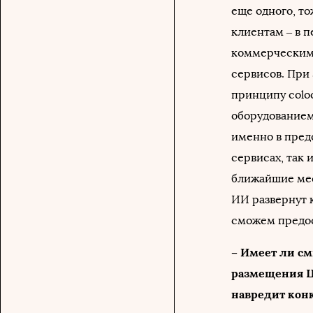
еще одного, т
клиентам – в 
коммерческим 
сервисов. При
принципу coloc
оборудованием
именно в предо
сервисах, так
ближайшие мес
ИИ развернут 
сможем предос
– Имеет ли с
размещения Ц
навредит кон