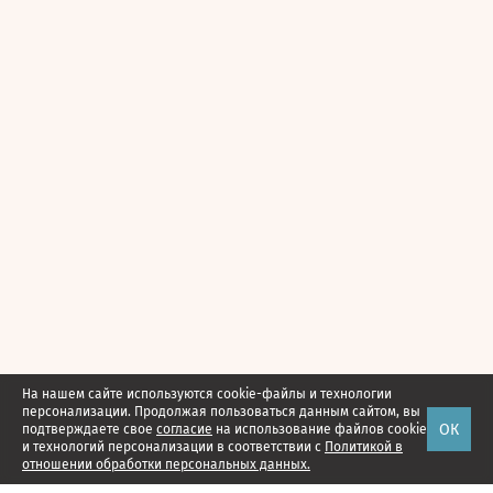
На нашем сайте используются cookie-файлы и технологии
персонализации. Продолжая пользоваться данным сайтом, вы
ОК
подтверждаете свое
согласие
на использование файлов cookie
и технологий персонализации в соответствии с
Политикой в
отношении обработки персональных данных.