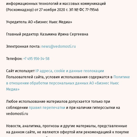
информационных технологий и массовых коммуникаций
(Роскомнадзор) от 27 ноября 2020 г. ЭЛ № ФС 77-79546
Учредитель: АО «Бизнес Ньюс Медиа»
Главный редактор: Казьмина Ирина Сергеевна
Электронная почта:
news@vedomosti.ru
Телефон:
+7 495 956-34-58
Сайт использует
IP адреса, cookie и данные геолокации
Пользователей сайта, условия использования содержатся в
Политике
в отношении обработки персональных данных АО «Бизнес Ньюс
Медиа»
Любое использование материалов допускается только при
соблюдении
правил перепечатки
и при наличии гиперссылки на
vedomosti.ru
Новости, аналитика, прогнозы и другие материалы, представленные
на данном сайте, не являются офертой или рекомендацией к покупке