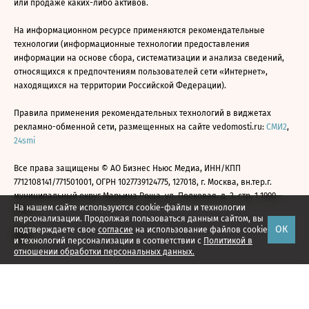
или продаже каких-либо активов.
На информационном ресурсе применяются рекомендательные
технологии (информационные технологии предоставления
информации на основе сбора, систематизации и анализа сведений,
относящихся к предпочтениям пользователей сети «Интернет»,
находящихся на территории Российской Федерации).
Правила применения рекомендательных технологий в виджетах
рекламно-обменной сети, размещенных на сайте vedomosti.ru:
СМИ2
,
24smi
Все права защищены © АО Бизнес Ньюс Медиа, ИНН/КПП
7712108141/771501001, ОГРН 1027739124775, 127018, г. Москва, вн.тер.г.
муниципальный округ Марьина Роща, ул. Полковая, д. 3, стр. 1 1999—
На нашем сайте используются cookie-файлы и технологии
2026
персонализации. Продолжая пользоваться данным сайтом, вы
ОК
подтверждаете свое
согласие
на использование файлов cookie
и технологий персонализации в соответствии с
Политикой в
отношении обработки персональных данных.