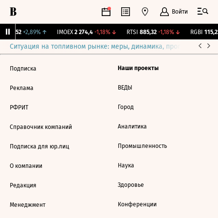
Войти
TS
1 352
+2,89%
↑
IMOEX
2 274,4
-1,18%
↓
RTSI
885,32
-1,18%
↓
RGBI
115,23
Ситуация на топливном рынке: меры, динамика, прогнозы
Выб
Наши проекты
Подписка
ВЕДЫ
Реклама
Город
РФРИТ
Аналитика
Справочник компаний
Промышленность
Подписка для юр.лиц
Наука
О компании
Здоровье
Редакция
Конференции
Менеджмент