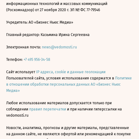
информационных технологий и массовых коммуникаций
(Роскомнадзор) от 27 ноября 2020 г. ЭЛ № ФС 77-79546
Учредитель: АО «Бизнес Ньюс Медиа»
Главный редактор: Казьмина Ирина Сергеевна
Электронная почта:
news@vedomosti.ru
Телефон:
+7 495 956-34-58
Сайт использует
IP адреса, cookie и данные геолокации
Пользователей сайта, условия использования содержатся в
Политике
в отношении обработки персональных данных АО «Бизнес Ньюс
Медиа»
Любое использование материалов допускается только при
соблюдении
правил перепечатки
и при наличии гиперссылки на
vedomosti.ru
Новости, аналитика, прогнозы и другие материалы, представленные
на данном сайте, не являются офертой или рекомендацией к покупке