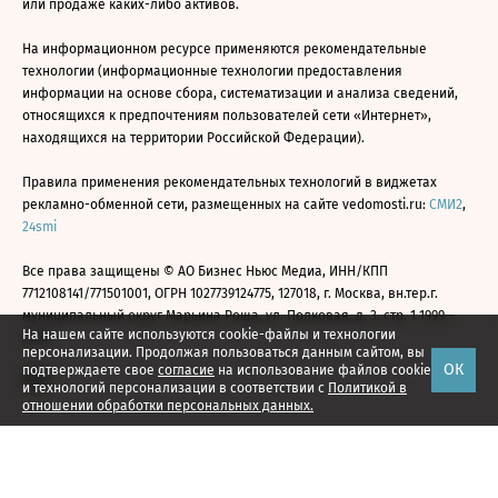
или продаже каких-либо активов.
На информационном ресурсе применяются рекомендательные
технологии (информационные технологии предоставления
информации на основе сбора, систематизации и анализа сведений,
относящихся к предпочтениям пользователей сети «Интернет»,
находящихся на территории Российской Федерации).
Правила применения рекомендательных технологий в виджетах
рекламно-обменной сети, размещенных на сайте vedomosti.ru:
СМИ2
,
24smi
Все права защищены © АО Бизнес Ньюс Медиа, ИНН/КПП
7712108141/771501001, ОГРН 1027739124775, 127018, г. Москва, вн.тер.г.
муниципальный округ Марьина Роща, ул. Полковая, д. 3, стр. 1 1999—
На нашем сайте используются cookie-файлы и технологии
2026
персонализации. Продолжая пользоваться данным сайтом, вы
ОК
подтверждаете свое
согласие
на использование файлов cookie
и технологий персонализации в соответствии с
Политикой в
отношении обработки персональных данных.