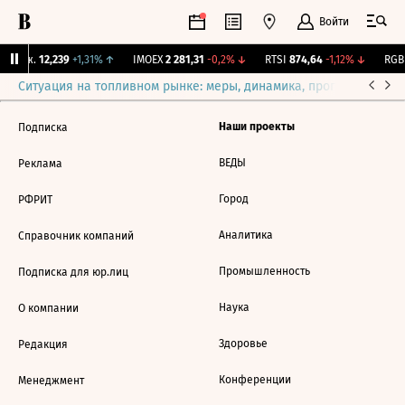
Войти
 Бирж.
12,239
+1,31%
↑
IMOEX
2 281,31
-0,2%
↓
RTSI
874,64
-1,12%
↓
RGBI
Ситуация на топливном рынке: меры, динамика, прогнозы
Выб
Наши проекты
Подписка
ВЕДЫ
Реклама
Город
РФРИТ
Аналитика
Справочник компаний
Промышленность
Подписка для юр.лиц
Наука
О компании
Здоровье
Редакция
Конференции
Менеджмент