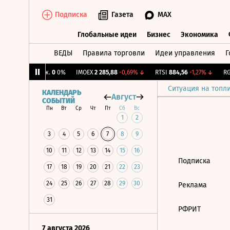
Подписка
Газета
MAX
Глобальные идеи
Бизнес
Экономика
ВЕДЫ
Правила торговли
Идеи управления
Г
Глобальные идеи
Бизнес
Экономик
↑
CNY Бирж.
0
0%
IMOEX
2 285,88
-0,69%
↓
RTSI
884,56
-1,27%
↓
RGB
Ситуация на топл
КАЛЕНДАРЬ
Август
СОБЫТИЙ
Пн
Вт
Ср
Чт
Пт
Сб
Вс
1
2
3
4
5
6
7
8
9
10
11
12
13
14
15
16
Подписка
17
18
19
20
21
22
23
24
25
26
27
28
29
30
Реклама
31
РФРИТ
7 августа 2026