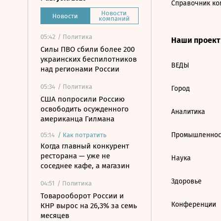
Справочник ко
Новости
Новости
компаний
05:42
/ Политика
Наши проек
Силы ПВО сбили более 200
украинских беспилотников
ВЕДЫ
над регионами России
05:34
/ Политика
Город
США попросили Россию
освободить осужденного
Аналитика
американца Гилмана
Промышленнос
05:14
/
Как потратить
Когда главный конкурент
ресторана — уже не
Наука
соседнее кафе, а магазин
Здоровье
04:51
/ Политика
Товарооборот России и
Конференции
КНР вырос на 26,3% за семь
месяцев