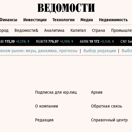
Финансы
Инвестиции
Технологии
Медиа
Недвижимость
ород
Ведомости&
Аналитика
Капитал
Страна
Промышле
а
Финансы
Инвестиции
Технологии
Медиа
Недвижимос
I
115,39
+0,13%
↑
RGBITR
776,97
+0,16%
↑
AKRN
19 172
+0,14%
↑
CNY Бир
ивном рынке: меры, динамика, прогнозы
Выбор редакции
Выбо
Подписка для юр.лиц
Архив
О компании
Обратная связь
Редакция
Справочный центр