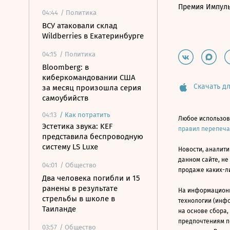
Премия Импул
04:44
/ Политика
ВСУ атаковали склад
Wildberries в Екатеринбурге
04:15
/ Политика
Bloomberg: в
киберкомандовании США
Скачать дл
за месяц произошла серия
самоубийств
04:13
/
Как потратить
Любое использов
Эстетика звука: KEF
правил перепеч
представила беспроводную
систему LS Luxe
Новости, аналити
данном сайте, не
04:01
/ Общество
продаже каких-л
Два человека погибли и 15
ранены в результате
На информацион
стрельбы в школе в
технологии (инф
Таиланде
на основе сбора,
предпочтениям п
03:57
/ Общество