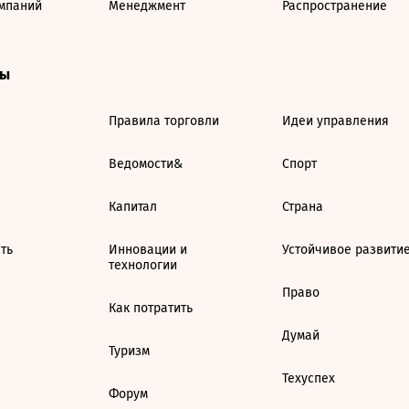
мпаний
Менеджмент
Распространение
ты
Правила торговли
Идеи управления
Ведомости&
Спорт
Капитал
Страна
ть
Инновации и
Устойчивое развити
технологии
Право
Как потратить
Думай
Туризм
Техуспех
Форум