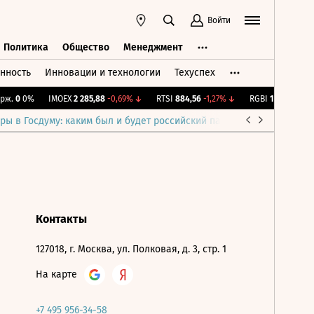
Войти
Политика
Общество
Менеджмент
нность
Инновации и технологии
Техуспех
ть
Политика
Общество
Менеджмент
ж.
0
0%
IMOEX
2 285,88
-0,69%
↓
RTSI
884,56
-1,27%
↓
RGBI
115,39
+0,13
ры в Госдуму: каким был и будет российский парламент
Война н
Контакты
127018, г. Москва, ул. Полковая, д. 3, стр. 1
На карте
+7 495 956-34-58