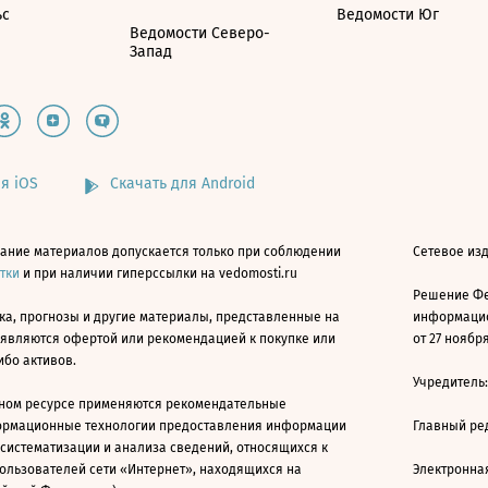
ьс
Ведомости Юг
Ведомости Северо-
Запад
я iOS
Скачать для Android
ание материалов допускается только при соблюдении
Сетевое изд
атки
и при наличии гиперссылки на vedomosti.ru
Решение Фе
ка, прогнозы и другие материалы, представленные на
информацио
 являются офертой или рекомендацией к покупке или
от 27 ноября
ибо активов.
Учредитель
ном ресурсе применяются рекомендательные
ормационные технологии предоставления информации
Главный ре
 систематизации и анализа сведений, относящихся к
ользователей сети «Интернет», находящихся на
Электронна