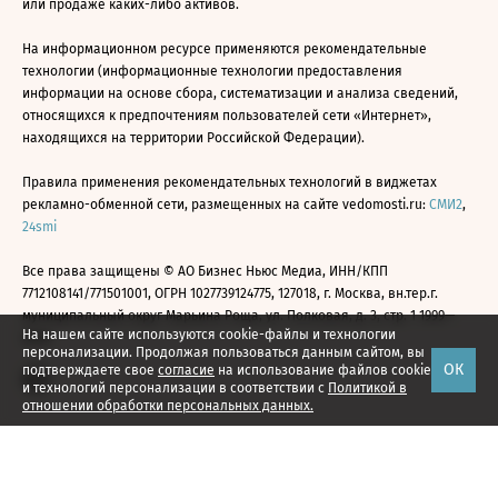
или продаже каких-либо активов.
На информационном ресурсе применяются рекомендательные
технологии (информационные технологии предоставления
информации на основе сбора, систематизации и анализа сведений,
относящихся к предпочтениям пользователей сети «Интернет»,
находящихся на территории Российской Федерации).
Правила применения рекомендательных технологий в виджетах
рекламно-обменной сети, размещенных на сайте vedomosti.ru:
СМИ2
,
24smi
Все права защищены © АО Бизнес Ньюс Медиа, ИНН/КПП
7712108141/771501001, ОГРН 1027739124775, 127018, г. Москва, вн.тер.г.
муниципальный округ Марьина Роща, ул. Полковая, д. 3, стр. 1 1999—
На нашем сайте используются cookie-файлы и технологии
2026
персонализации. Продолжая пользоваться данным сайтом, вы
ОК
подтверждаете свое
согласие
на использование файлов cookie
и технологий персонализации в соответствии с
Политикой в
отношении обработки персональных данных.