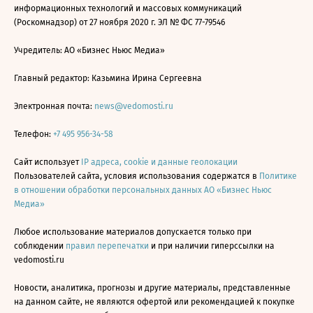
информационных технологий и массовых коммуникаций
(Роскомнадзор) от 27 ноября 2020 г. ЭЛ № ФС 77-79546
Учредитель: АО «Бизнес Ньюс Медиа»
Главный редактор: Казьмина Ирина Сергеевна
Электронная почта:
news@vedomosti.ru
Телефон:
+7 495 956-34-58
Сайт использует
IP адреса, cookie и данные геолокации
Пользователей сайта, условия использования содержатся в
Политике
в отношении обработки персональных данных АО «Бизнес Ньюс
Медиа»
Любое использование материалов допускается только при
соблюдении
правил перепечатки
и при наличии гиперссылки на
vedomosti.ru
Новости, аналитика, прогнозы и другие материалы, представленные
на данном сайте, не являются офертой или рекомендацией к покупке