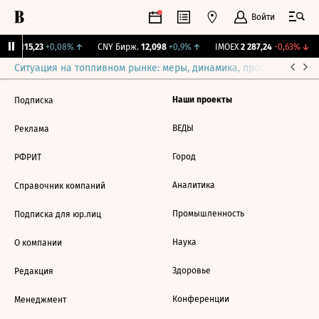
Войти
RGBI
115,23
+0,08%
↑
CNY Бирж.
12,098
+0,9%
↑
IMOEX
2 287,24
-0,63%
↓
Ситуация на топливном рынке: меры, динамика, прогнозы
Выб
Наши проекты
Подписка
ВЕДЫ
Реклама
Город
РФРИТ
Аналитика
Справочник компаний
Промышленность
Подписка для юр.лиц
Наука
О компании
Здоровье
Редакция
Конференции
Менеджмент