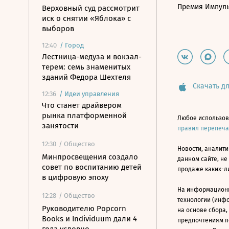
Премия Импул
Верховный суд рассмотрит
иск о снятии «Яблока» с
выборов
12:40
/
Город
Лестница-медуза и вокзал-
терем: семь знаменитых
зданий Федора Шехтеля
Скачать дл
12:36
/
Идеи управления
Что станет драйвером
рынка платформенной
Любое использов
занятости
правил перепеч
12:30
/ Общество
Новости, аналити
Минпросвещения создало
данном сайте, не
совет по воспитанию детей
продаже каких-л
в цифровую эпоху
На информацион
12:28
/ Общество
технологии (инф
Руководителю Popcorn
на основе сбора,
Books и Individuum дали 4
предпочтениям п