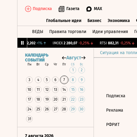
Подписка
Газета
MAX
Глобальные идеи
Бизнес
Экономика
ВЕДЫ
Правила торговли
Идеи управления
Г
Глобальные идеи
Бизнес
Экономик
CNY Бирж.
12,202
+1%
↑
IMOEX
2 280,07
-0,25%
↓
RTSI
882,31
-0,25%
↓
Ситуация на топл
КАЛЕНДАРЬ
Август
СОБЫТИЙ
Пн
Вт
Ср
Чт
Пт
Сб
Вс
1
2
3
4
5
6
7
8
9
10
11
12
13
14
15
16
Подписка
17
18
19
20
21
22
23
24
25
26
27
28
29
30
Реклама
31
РФРИТ
7 августа 2026