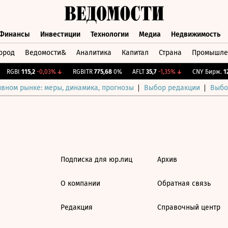
Финансы
Инвестиции
Технологии
Медиа
Недвижимость
ород
Ведомости&
Аналитика
Капитал
Страна
Промышле
а
Финансы
Инвестиции
Технологии
Медиа
Недвижимос
RGBI
115,2
-0,03%
↓
RGBITR
775,68
0%
AFLT
35,7
-1,35%
↓
CNY Бирж.
12,
ивном рынке: меры, динамика, прогнозы
Выбор редакции
Выбо
Подписка для юр.лиц
Архив
О компании
Обратная связь
Редакция
Справочный центр