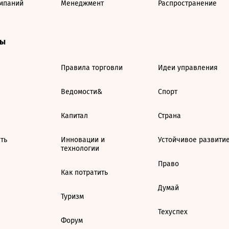
мпаний
Менеджмент
Распространение
ты
Правила торговли
Идеи управления
Ведомости&
Спорт
Капитал
Страна
ть
Инновации и
Устойчивое развити
технологии
Право
Как потратить
Думай
Туризм
Техуспех
Форум