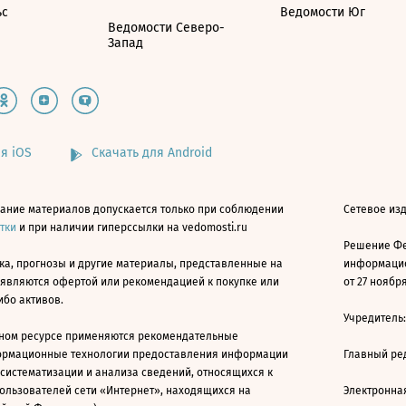
ьс
Ведомости Юг
Ведомости Северо-
Запад
я iOS
Скачать для Android
ание материалов допускается только при соблюдении
Сетевое изд
атки
и при наличии гиперссылки на vedomosti.ru
Решение Фе
ка, прогнозы и другие материалы, представленные на
информацио
 являются офертой или рекомендацией к покупке или
от 27 ноября
ибо активов.
Учредитель
ном ресурсе применяются рекомендательные
ормационные технологии предоставления информации
Главный ре
 систематизации и анализа сведений, относящихся к
ользователей сети «Интернет», находящихся на
Электронна