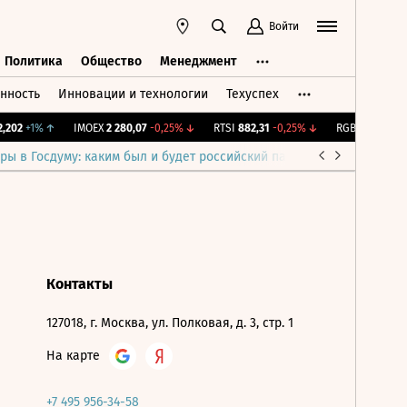
Войти
Политика
Общество
Менеджмент
нность
Инновации и технологии
Техуспех
ть
Политика
Общество
Менеджмент
202
+1%
↑
IMOEX
2 280,07
-0,25%
↓
RTSI
882,31
-0,25%
↓
RGBI
115,2
-0,0
ры в Госдуму: каким был и будет российский парламент
Война н
Контакты
127018, г. Москва, ул. Полковая, д. 3, стр. 1
На карте
+7 495 956-34-58