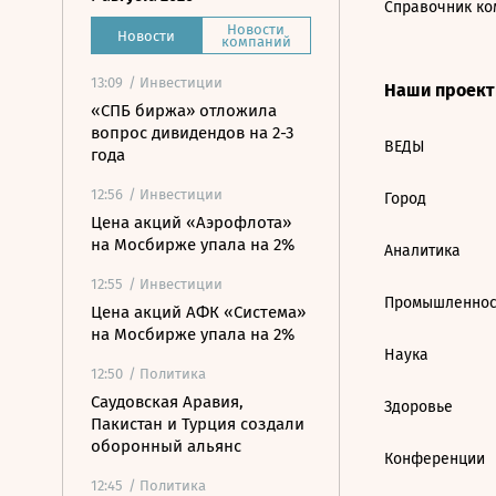
Справочник ко
Новости
Новости
компаний
13:09
/ Инвестиции
Наши проек
«СПБ биржа» отложила
вопрос дивидендов на 2-3
ВЕДЫ
года
12:56
/ Инвестиции
Город
Цена акций «Аэрофлота»
на Мосбирже упала на 2%
Аналитика
12:55
/ Инвестиции
Промышленнос
Цена акций АФК «Система»
на Мосбирже упала на 2%
Наука
12:50
/ Политика
Саудовская Аравия,
Здоровье
Пакистан и Турция создали
оборонный альянс
Конференции
12:45
/ Политика