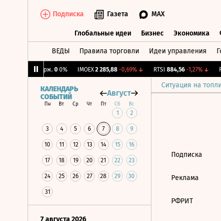
Подписка
Газета
MAX
Глобальные идеи
Бизнес
Экономика
ВЕДЫ
Правила торговли
Идеи управления
Г
Глобальные идеи
Бизнес
Экономик
4%
↑
CNY Бирж.
0
0%
IMOEX
2 285,88
-0,69%
↓
RTSI
884,56
-1,27%
↓
R
Ситуация на топл
КАЛЕНДАРЬ
Август
СОБЫТИЙ
Пн
Вт
Ср
Чт
Пт
Сб
Вс
1
2
3
4
5
6
7
8
9
10
11
12
13
14
15
16
Подписка
17
18
19
20
21
22
23
24
25
26
27
28
29
30
Реклама
31
РФРИТ
7 августа 2026