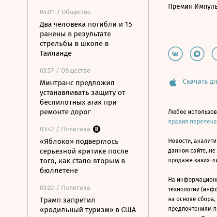
Премия Импул
04:01
/ Общество
Два человека погибли и 15
ранены в результате
стрельбы в школе в
Таиланде
03:57
/ Общество
Скачать дл
Минтранс предложил
устанавливать защиту от
беспилотных атак при
ремонте дорог
Любое использов
правил перепеч
03:42
/ Политика
«Яблоко» подверглось
Новости, аналити
серьезной критике после
данном сайте, не
того, как стало вторым в
продаже каких-л
бюллетене
На информацион
03:20
/ Политика
технологии (инф
Трамп запретил
на основе сбора,
«родильный туризм» в США
предпочтениям п