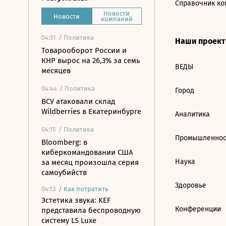
Справочник ко
Новости
Новости
компаний
04:51
/ Политика
Наши проек
Товарооборот России и
КНР вырос на 26,3% за семь
ВЕДЫ
месяцев
04:44
/ Политика
Город
ВСУ атаковали склад
Wildberries в Екатеринбурге
Аналитика
04:15
/ Политика
Промышленнос
Bloomberg: в
киберкомандовании США
Наука
за месяц произошла серия
самоубийств
Здоровье
04:13
/
Как потратить
Эстетика звука: KEF
Конференции
представила беспроводную
систему LS Luxe