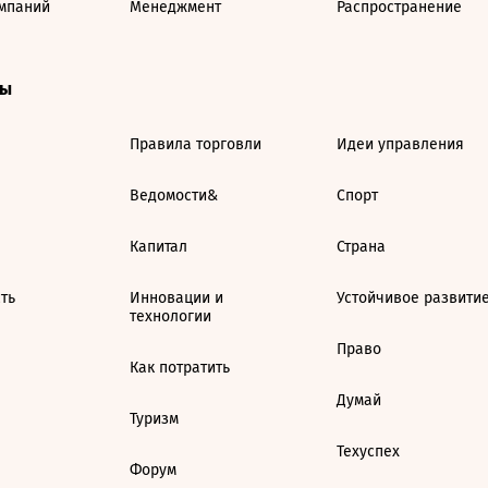
мпаний
Менеджмент
Распространение
ты
Правила торговли
Идеи управления
Ведомости&
Спорт
Капитал
Страна
ть
Инновации и
Устойчивое развити
технологии
Право
Как потратить
Думай
Туризм
Техуспех
Форум