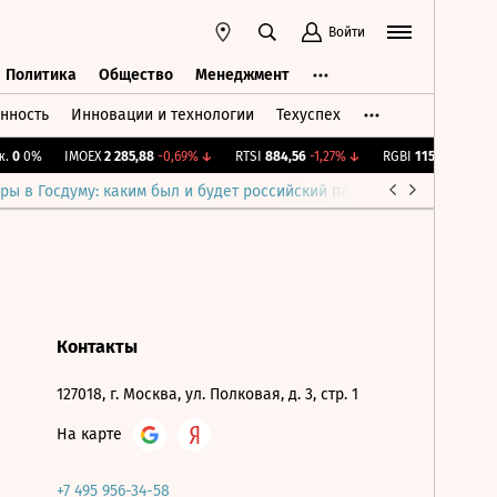
Войти
Политика
Общество
Менеджмент
нность
Инновации и технологии
Техуспех
ть
Политика
Общество
Менеджмент
.
0
0%
IMOEX
2 285,88
-0,69%
↓
RTSI
884,56
-1,27%
↓
RGBI
115,38
+0,12%
ры в Госдуму: каким был и будет российский парламент
Война н
Контакты
127018, г. Москва, ул. Полковая, д. 3, стр. 1
На карте
+7 495 956-34-58