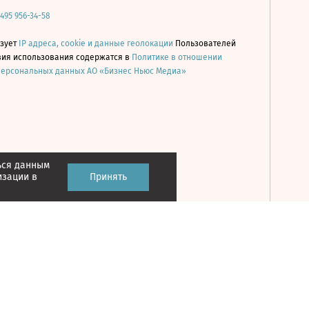
 495 956-34-58
ьзует
IP адреса, cookie и данные геолокации
Пользователей
овия использования содержатся в
Политике в отношении
персональных данных АО «Бизнес Ньюс Медиа»
ься данным
Принять
изации в