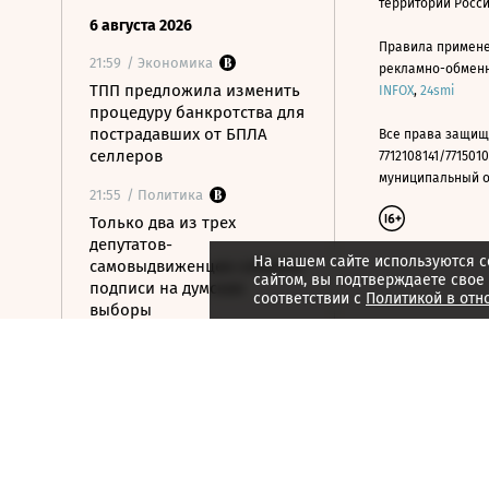
территории Росс
6 августа 2026
Правила примене
21:59
/ Экономика
рекламно-обменно
ТПП предложила изменить
INFOX
,
24smi
процедуру банкротства для
пострадавших от БПЛА
Все права защищ
селлеров
7712108141/7715010
муниципальный окр
21:55
/ Политика
Только два из трех
депутатов-
На нашем сайте используются c
самовыдвиженцев собрали
сайтом, вы подтверждаете свое
подписи на думские
соответствии с
Политикой в отн
выборы
21:53
/ Политика
56% россиян
определились, за кого
проголосуют на выборах в
Госдуму
21:50
/ Общество