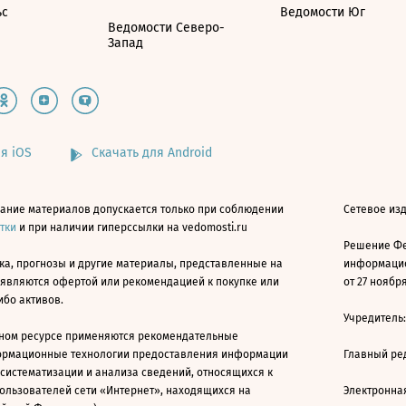
ьс
Ведомости Юг
Ведомости Северо-
Запад
я iOS
Скачать для Android
ание материалов допускается только при соблюдении
Сетевое изд
атки
и при наличии гиперссылки на vedomosti.ru
Решение Фе
ка, прогнозы и другие материалы, представленные на
информацио
 являются офертой или рекомендацией к покупке или
от 27 ноября
ибо активов.
Учредитель
ном ресурсе применяются рекомендательные
ормационные технологии предоставления информации
Главный ре
 систематизации и анализа сведений, относящихся к
ользователей сети «Интернет», находящихся на
Электронна