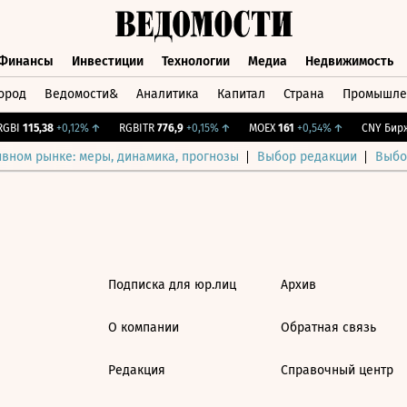
Финансы
Инвестиции
Технологии
Медиа
Недвижимость
ород
Ведомости&
Аналитика
Капитал
Страна
Промышле
а
Финансы
Инвестиции
Технологии
Медиа
Недвижимос
GBI
115,38
+0,12%
↑
RGBITR
776,9
+0,15%
↑
MOEX
161
+0,54%
↑
CNY Бирж
ивном рынке: меры, динамика, прогнозы
Выбор редакции
Выбо
Подписка для юр.лиц
Архив
О компании
Обратная связь
Редакция
Справочный центр