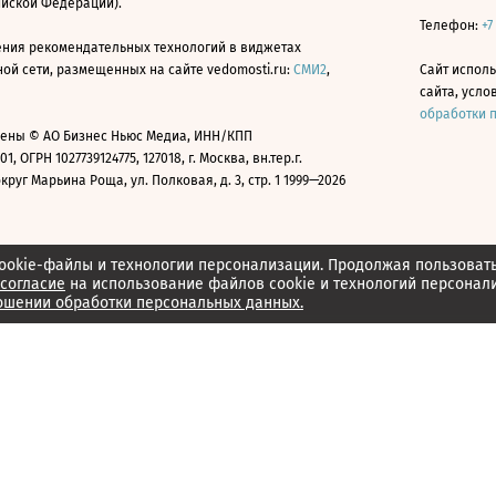
ийской Федерации).
Телефон:
+7
ния рекомендательных технологий в виджетах
й сети, размещенных на сайте vedomosti.ru:
СМИ2
,
Сайт испол
сайта, усл
обработки 
ены © АО Бизнес Ньюс Медиа, ИНН/КПП
01, ОГРН 1027739124775, 127018, г. Москва, вн.тер.г.
уг Марьина Роща, ул. Полковая, д. 3, стр. 1 1999—2026
ookie-файлы и технологии персонализации. Продолжая пользоват
согласие
на использование файлов cookie и технологий персонал
ошении обработки персональных данных.