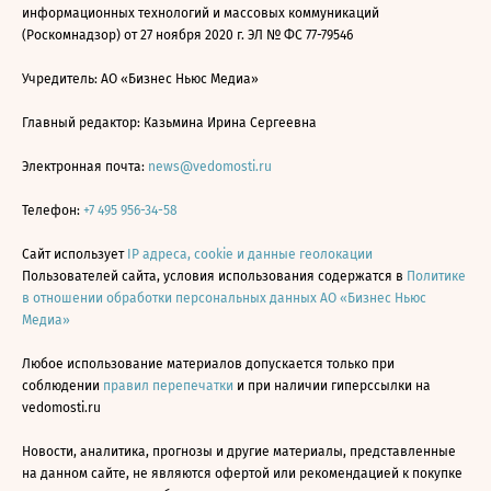
информационных технологий и массовых коммуникаций
(Роскомнадзор) от 27 ноября 2020 г. ЭЛ № ФС 77-79546
Учредитель: АО «Бизнес Ньюс Медиа»
Главный редактор: Казьмина Ирина Сергеевна
Электронная почта:
news@vedomosti.ru
Телефон:
+7 495 956-34-58
Сайт использует
IP адреса, cookie и данные геолокации
Пользователей сайта, условия использования содержатся в
Политике
в отношении обработки персональных данных АО «Бизнес Ньюс
Медиа»
Любое использование материалов допускается только при
соблюдении
правил перепечатки
и при наличии гиперссылки на
vedomosti.ru
Новости, аналитика, прогнозы и другие материалы, представленные
на данном сайте, не являются офертой или рекомендацией к покупке