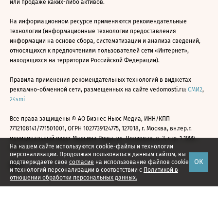
или продаже каких-либо активов.
На информационном ресурсе применяются рекомендательные
технологии (информационные технологии предоставления
информации на основе сбора, систематизации и анализа сведений,
относящихся к предпочтениям пользователей сети «Интернет»,
находящихся на территории Российской Федерации).
Правила применения рекомендательных технологий в виджетах
рекламно-обменной сети, размещенных на сайте vedomosti.ru:
СМИ2
,
24smi
Все права защищены © АО Бизнес Ньюс Медиа, ИНН/КПП
7712108141/771501001, ОГРН 1027739124775, 127018, г. Москва, вн.тер.г.
муниципальный округ Марьина Роща, ул. Полковая, д. 3, стр. 1 1999—
На нашем сайте используются cookie-файлы и технологии
2026
персонализации. Продолжая пользоваться данным сайтом, вы
ОК
подтверждаете свое
согласие
на использование файлов cookie
и технологий персонализации в соответствии с
Политикой в
отношении обработки персональных данных.