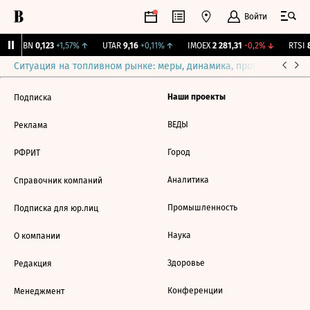
Войти
USBN
0,123
+1,57%
↑
UTAR
9,16
+0,11%
↑
IMOEX
2 281,31
-0,2%
↓
RTSI
8
Ситуация на топливном рынке: меры, динамика, прогнозы
Выб
Наши проекты
Подписка
ВЕДЫ
Реклама
Город
РФРИТ
Аналитика
Справочник компаний
Промышленность
Подписка для юр.лиц
Наука
О компании
Здоровье
Редакция
Конференции
Менеджмент