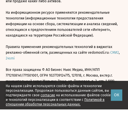
или продаже каких-либо активов.
На информационном ресурсе применяются рекомендательные
технологии (информационные технологии предоставления
информации на основе сбора, систематизации и анализа сведений,
относящихся к предпочтениям пользователей сети «Интернет»,
находящихся на территории Российской Федерации).
Правила применения рекомендательных технологий в виджетах
рекламно-обменной сети, размещенных на сайте vedomosti.ru:
СМИ2
,
24smi
Все права защищены © АО Бизнес Ньюс Медиа, ИНН/КПП
7712108141/771501001, ОГРН 1027739124775, 127018, г. Москва, вн.тер.г.
муниципальный округ Марьина Роща, ул. Полковая, д. 3, стр. 1 1999—
На нашем сайте используются cookie-файлы и технологии
2026
персонализации. Продолжая пользоваться данным сайтом, вы
ОК
подтверждаете свое
согласие
на использование файлов cookie
и технологий персонализации в соответствии с
Политикой в
отношении обработки персональных данных.