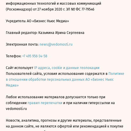
информационных технологий и массовых коммуникаций
(Роскомнадзор) от 27 ноября 2020 г. ЭЛ № ФС 77-79546
Учредитель: АО «Бизнес Ньюс Медиа»
Главный редактор: Казьмина Ирина Сергеевна
Электронная почта:
news@vedomosti.ru
Телефон:
+7 495 956-34-58
Сайт использует
IP адреса, cookie и данные геолокации
Пользователей сайта, условия использования содержатся в
Политике
в отношении обработки персональных данных АО «Бизнес Ньюс
Медиа»
Любое использование материалов допускается только при
соблюдении
правил перепечатки
и при наличии гиперссылки на
vedomosti.ru
Новости, аналитика, прогнозы и другие материалы, представленные
на данном сайте, не являются офертой или рекомендацией к покупке