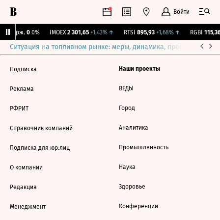
Войти
NY Бирж.
0
0%
IMOEX
2 301,65
+1,43%
↑
RTSI
895,93
+1,68%
↑
RGBI
115,36
Ситуация на топливном рынке: меры, динамика, прогнозы
Выб
Наши проекты
Подписка
ВЕДЫ
Реклама
Город
РФРИТ
Аналитика
Справочник компаний
Промышленность
Подписка для юр.лиц
Наука
О компании
Здоровье
Редакция
Конференции
Менеджмент