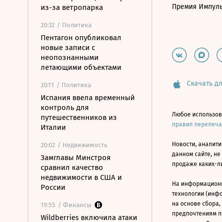
Премия Импул
из-за ветропарка
20:32
/ Политика
Пентагон опубликовал
новые записи с
неопознанными
летающими объектами
Скачать дл
20:11
/ Политика
Испания ввела временный
контроль для
Любое использов
путешественников из
правил перепеч
Италии
Новости, аналити
20:02
/ Недвижимость
данном сайте, не
Замглавы Минстроя
продаже каких-л
сравнил качество
недвижимости в США и
На информацион
России
технологии (инф
на основе сбора,
19:55
/ Финансы
предпочтениям п
Wildberries включила атаки