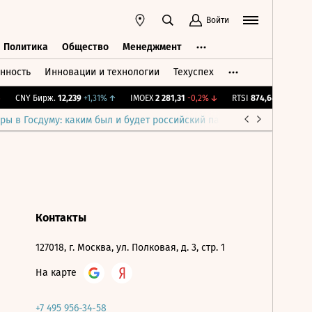
Войти
Политика
Общество
Менеджмент
нность
Инновации и технологии
Техуспех
ть
Политика
Общество
Менеджмент
CNY Бирж.
12,239
+1,31%
↑
IMOEX
2 281,31
-0,2%
↓
RTSI
874,64
-1,12%
↓
ры в Госдуму: каким был и будет российский парламент
Война н
Контакты
127018, г. Москва, ул. Полковая, д. 3, стр. 1
На карте
+7 495 956-34-58