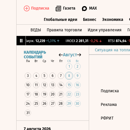
Подписка
Газета
MAX
Глобальные идеи
Бизнес
Экономика
ВЕДЫ
Правила торговли
Идеи управления
Г
Глобальные идеи
Бизнес
Экономик
,13%
↓
CNY Бирж.
12,239
+1,31%
↑
IMOEX
2 281,31
-0,2%
↓
RTSI
874,64
-1,
Ситуация на топл
КАЛЕНДАРЬ
Август
СОБЫТИЙ
Пн
Вт
Ср
Чт
Пт
Сб
Вс
1
2
3
4
5
6
7
8
9
10
11
12
13
14
15
16
Подписка
17
18
19
20
21
22
23
24
25
26
27
28
29
30
Реклама
31
РФРИТ
7 августа 2026