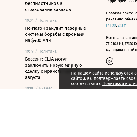
территории Росс
беспилотников в
страхование заказов
Правила примене
рекламно-обменно
19:31
/ Политика
INFOX
,
24smi
Пентагон закупит лазерные
системы борьбы с дронами
Все права защищ
на $400 млн
7712108141/7715010
муниципальный окр
19:19
/ Политика
Бессент: США могут
заключить новую мирную
сделку с Ираном 7 или 8
На нашем сайте используются c
августа
сайтом, вы подтверждаете свое
соответствии с
Политикой в отн
19:00
/ Бизнес
Аукцион по продаже
Рижского вокзала вновь не
состоялся
18:44
/ Политика
В Раде призвали Федорова
отправиться служить в ВСУ