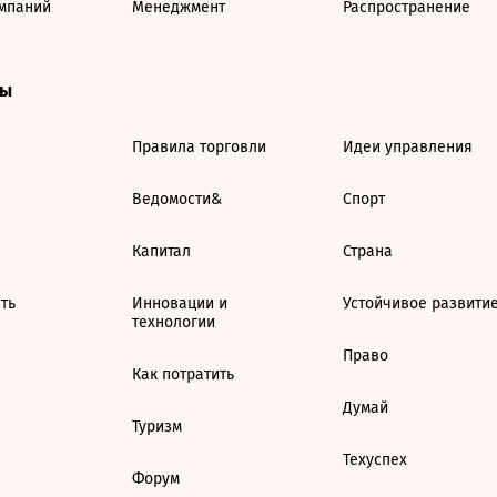
мпаний
Менеджмент
Распространение
ты
Правила торговли
Идеи управления
Ведомости&
Спорт
Капитал
Страна
ть
Инновации и
Устойчивое развити
технологии
Право
Как потратить
Думай
Туризм
Техуспех
Форум