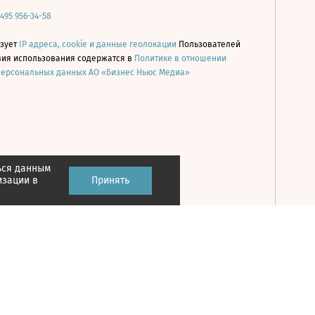
 495 956-34-58
ьзует
IP адреса, cookie и данные геолокации
Пользователей
овия использования содержатся в
Политике в отношении
персональных данных АО «Бизнес Ньюс Медиа»
ься данным
Принять
изации в