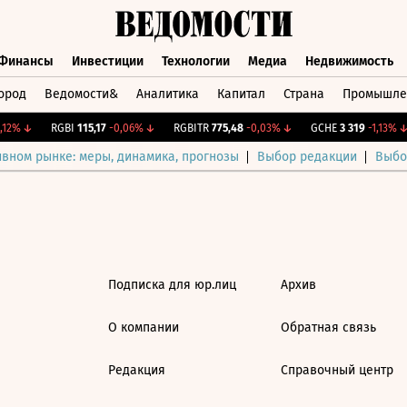
Финансы
Инвестиции
Технологии
Медиа
Недвижимость
ород
Ведомости&
Аналитика
Капитал
Страна
Промышле
а
Финансы
Инвестиции
Технологии
Медиа
Недвижимос
12%
↓
RGBI
115,17
-0,06%
↓
RGBITR
775,48
-0,03%
↓
GCHE
3 319
-1,13%
↓
ивном рынке: меры, динамика, прогнозы
Выбор редакции
Выбо
Подписка для юр.лиц
Архив
О компании
Обратная связь
Редакция
Справочный центр