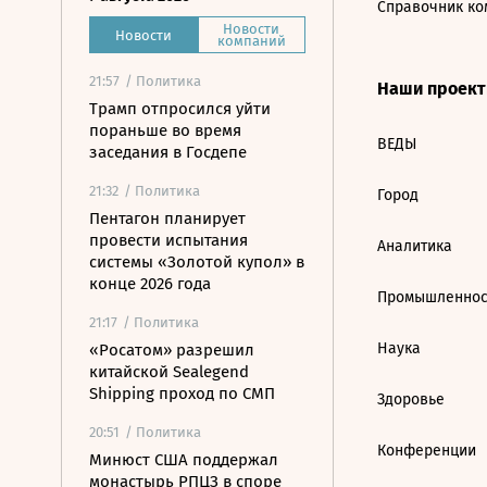
Справочник ко
Новости
Новости
компаний
21:57
/ Политика
Наши проек
Трамп отпросился уйти
пораньше во время
ВЕДЫ
заседания в Госдепе
21:32
/ Политика
Город
Пентагон планирует
провести испытания
Аналитика
системы «Золотой купол» в
конце 2026 года
Промышленнос
21:17
/ Политика
Наука
«Росатом» разрешил
китайской Sealegend
Shipping проход по СМП
Здоровье
20:51
/ Политика
Конференции
Минюст США поддержал
монастырь РПЦЗ в споре