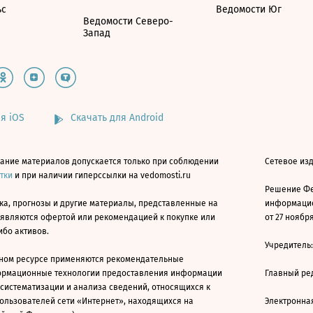
ьс
Ведомости Юг
Ведомости Северо-
Запад
я iOS
Скачать для Android
ание материалов допускается только при соблюдении
Сетевое изд
атки
и при наличии гиперссылки на vedomosti.ru
Решение Фе
ка, прогнозы и другие материалы, представленные на
информацио
 являются офертой или рекомендацией к покупке или
от 27 ноября
ибо активов.
Учредитель
ном ресурсе применяются рекомендательные
ормационные технологии предоставления информации
Главный ре
 систематизации и анализа сведений, относящихся к
ользователей сети «Интернет», находящихся на
Электронна