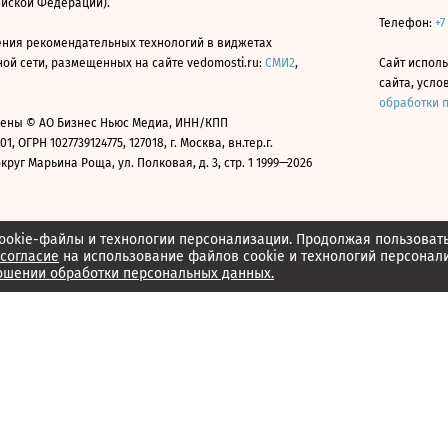
ийской Федерации).
Телефон:
+7
ния рекомендательных технологий в виджетах
й сети, размещенных на сайте vedomosti.ru:
СМИ2
,
Сайт испол
сайта, усл
обработки 
ены © АО Бизнес Ньюс Медиа, ИНН/КПП
01, ОГРН 1027739124775, 127018, г. Москва, вн.тер.г.
уг Марьина Роща, ул. Полковая, д. 3, стр. 1 1999—2026
ookie-файлы и технологии персонализации. Продолжая пользоват
согласие
на использование файлов cookie и технологий персонал
ошении обработки персональных данных.