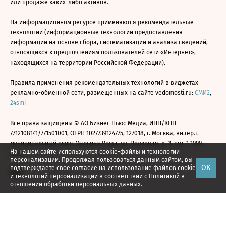
или продаже каких-либо активов.
На информационном ресурсе применяются рекомендательные
технологии (информационные технологии предоставления
информации на основе сбора, систематизации и анализа сведений,
относящихся к предпочтениям пользователей сети «Интернет»,
находящихся на территории Российской Федерации).
Правила применения рекомендательных технологий в виджетах
рекламно-обменной сети, размещенных на сайте vedomosti.ru:
СМИ2
,
24smi
Все права защищены © АО Бизнес Ньюс Медиа, ИНН/КПП
7712108141/771501001, ОГРН 1027739124775, 127018, г. Москва, вн.тер.г.
муниципальный округ Марьина Роща, ул. Полковая, д. 3, стр. 1 1999—
На нашем сайте используются cookie-файлы и технологии
2026
персонализации. Продолжая пользоваться данным сайтом, вы
ОК
подтверждаете свое
согласие
на использование файлов cookie
и технологий персонализации в соответствии с
Политикой в
отношении обработки персональных данных.