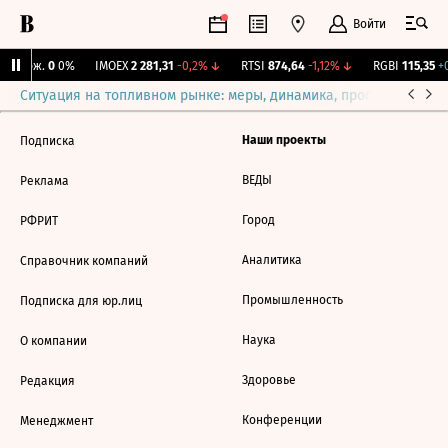
Войти
Y Бирж.
0
0%
IMOEX
2 281,31
-0,2%
↓
RTSI
874,64
-1,12%
↓
RGBI
115,35
+0
Ситуация на топливном рынке: меры, динамика, прогнозы
Выб
Наши проекты
Подписка
ВЕДЫ
Реклама
Город
РФРИТ
Аналитика
Справочник компаний
Промышленность
Подписка для юр.лиц
Наука
О компании
Здоровье
Редакция
Конференции
Менеджмент