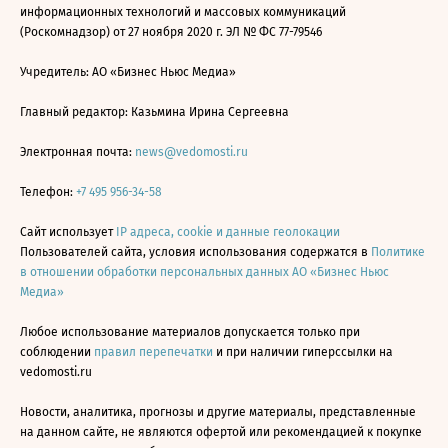
информационных технологий и массовых коммуникаций
(Роскомнадзор) от 27 ноября 2020 г. ЭЛ № ФС 77-79546
Учредитель: АО «Бизнес Ньюс Медиа»
Главный редактор: Казьмина Ирина Сергеевна
Электронная почта:
news@vedomosti.ru
Телефон:
+7 495 956-34-58
Сайт использует
IP адреса, cookie и данные геолокации
Пользователей сайта, условия использования содержатся в
Политике
в отношении обработки персональных данных АО «Бизнес Ньюс
Медиа»
Любое использование материалов допускается только при
соблюдении
правил перепечатки
и при наличии гиперссылки на
vedomosti.ru
Новости, аналитика, прогнозы и другие материалы, представленные
на данном сайте, не являются офертой или рекомендацией к покупке