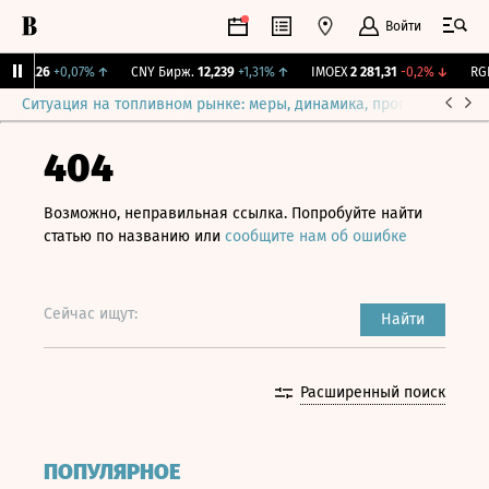
Войти
115,26
+0,07%
↑
CNY Бирж.
12,239
+1,31%
↑
IMOEX
2 281,31
-0,2%
↓
RGBI
Ситуация на топливном рынке: меры, динамика, прогнозы
Выб
404
Возможно, неправильная ссылка. Попробуйте найти
статью по названию или
сообщите нам об ошибке
Сейчас ищут:
Найти
Расширенный поиск
ПОПУЛЯРНОЕ