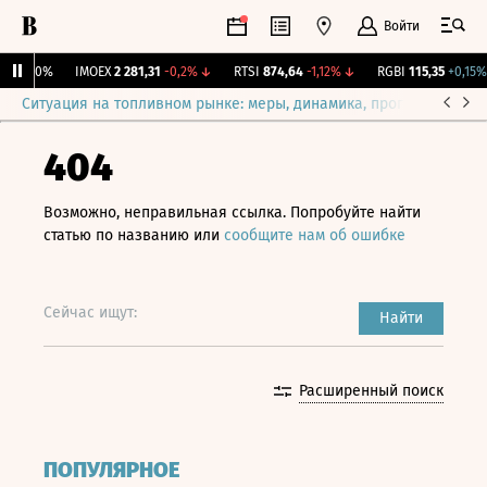
Войти
ж.
0
0%
IMOEX
2 281,31
-0,2%
↓
RTSI
874,64
-1,12%
↓
RGBI
115,35
+0,15%
Ситуация на топливном рынке: меры, динамика, прогнозы
Выб
404
Возможно, неправильная ссылка. Попробуйте найти
статью по названию или
сообщите нам об ошибке
Сейчас ищут:
Найти
Расширенный поиск
ПОПУЛЯРНОЕ