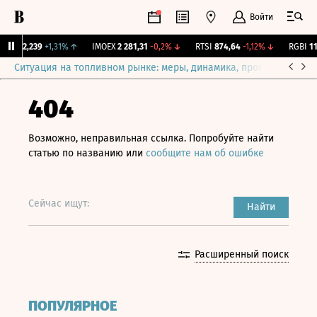
Войти
рж.
12,239
+1,31%
↑
IMOEX
2 281,31
-0,2%
↓
RTSI
874,64
-1,12%
↓
RGBI
115
Ситуация на топливном рынке: меры, динамика, прогнозы
Выб
404
Возможно, неправильная ссылка. Попробуйте найти
статью по названию или
сообщите нам об ошибке
Сейчас ищут:
Найти
Расширенный поиск
ПОПУЛЯРНОЕ