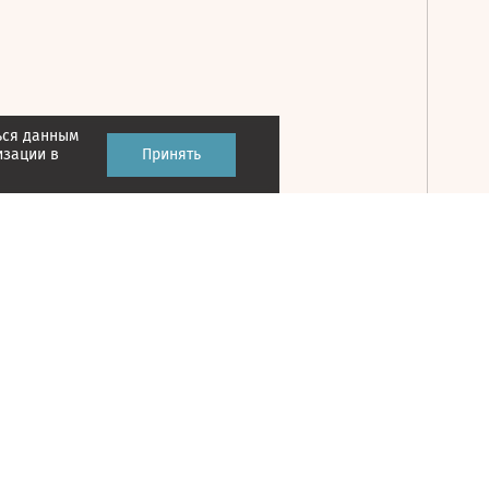
ься данным
Принять
изации в