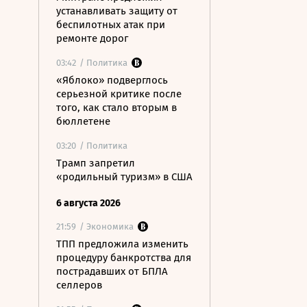
устанавливать защиту от
беспилотных атак при
ремонте дорог
03:42
/ Политика
«Яблоко» подверглось
серьезной критике после
того, как стало вторым в
бюллетене
03:20
/ Политика
Трамп запретил
«родильный туризм» в США
6 августа 2026
21:59
/ Экономика
ТПП предложила изменить
процедуру банкротства для
пострадавших от БПЛА
селлеров