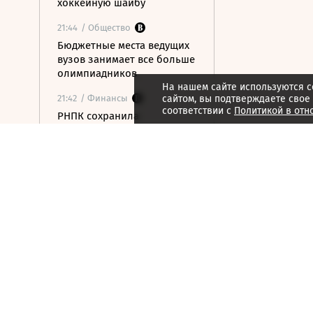
хоккейную шайбу
21:44
/ Общество
Бюджетные места ведущих
вузов занимает все больше
олимпиадников
На нашем сайте используются c
21:42
/ Финансы
сайтом, вы подтверждаете свое
соответствии с
Политикой в отн
РНПК сохранила
перестрахование военных
рисков в Азовском и
Черном морях
21:40
/ Финансы
У долговых консультантов
появились единые правила
работы с должниками
21:38
/ Технологии
Адаптация IT-систем под
российские сертификаты
безопасности потребует