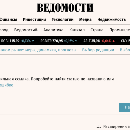
Финансы
Инвестиции
Технологии
Медиа
Недвижимость
ород
Ведомости&
Аналитика
Капитал
Страна
Промышле
а
Финансы
Инвестиции
Технологии
Медиа
Недвижимос
BI
115,39
+0,13%
↑
RGBITR
776,95
+0,16%
↑
AFLT
35,96
-0,64%
↓
CNY Бир
ивном рынке: меры, динамика, прогнозы
Выбор редакции
Выбо
ильная ссылка. Попробуйте найти статью по названию или
 ошибке
На
Расширенный