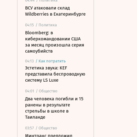
04:44
/ Политика
ВСУ атаковали склад
Wildberries в Екатеринбурге
04:15
/ Политика
Bloomberg: в
киберкомандовании США
за месяц произошла серия
самоубийств
04:13
/
Как потратить
Эстетика звука: KEF
представила беспроводную
систему LS Luxe
04:01
/ Общество
Два человека погибли и 15
ранены в результате
стрельбы в школе в
Таиланде
03:57
/ Общество
Минтранс предложил