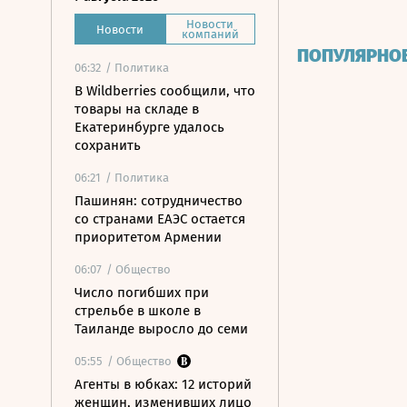
Новости
Новости
компаний
ПОПУЛЯРНО
06:32
/ Политика
В Wildberries сообщили, что
товары на складе в
Екатеринбурге удалось
сохранить
06:21
/ Политика
Пашинян: сотрудничество
со странами ЕАЭС остается
приоритетом Армении
06:07
/ Общество
Число погибших при
стрельбе в школе в
Таиланде выросло до семи
05:55
/ Общество
Агенты в юбках: 12 историй
женщин, изменивших лицо