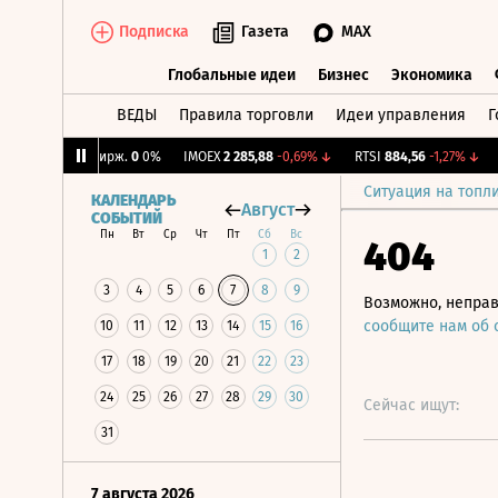
Подписка
Газета
MAX
Глобальные идеи
Бизнес
Экономика
ВЕДЫ
Правила торговли
Идеи управления
Г
Глобальные идеи
Бизнес
Экономик
4%
↓
CNY Бирж.
0
0%
IMOEX
2 285,88
-0,69%
↓
RTSI
884,56
-1,27%
↓
RG
Ситуация на топл
КАЛЕНДАРЬ
Август
СОБЫТИЙ
Пн
Вт
Ср
Чт
Пт
Сб
Вс
404
1
2
3
4
5
6
7
8
9
Возможно, неправ
сообщите нам об
10
11
12
13
14
15
16
17
18
19
20
21
22
23
24
25
26
27
28
29
30
Сейчас ищут:
31
7 августа 2026