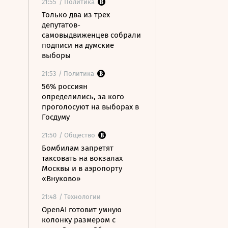
21:55
/ Политика
Только два из трех
депутатов-
самовыдвиженцев собрали
подписи на думские
выборы
21:53
/ Политика
56% россиян
определились, за кого
проголосуют на выборах в
Госдуму
21:50
/ Общество
Бомбилам запретят
таксовать на вокзалах
Москвы и в аэропорту
«Внуково»
21:48
/ Технологии
OpenAI готовит умную
колонку размером с