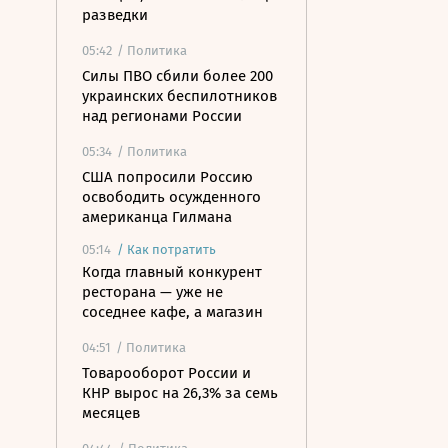
разведки
05:42
/ Политика
Силы ПВО сбили более 200
украинских беспилотников
над регионами России
05:34
/ Политика
США попросили Россию
освободить осужденного
американца Гилмана
05:14
/
Как потратить
Когда главный конкурент
ресторана — уже не
соседнее кафе, а магазин
04:51
/ Политика
Товарооборот России и
КНР вырос на 26,3% за семь
месяцев