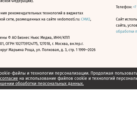
ийской Федерации).
Телефон:
+7
ния рекомендательных технологий в виджетах
й сети, размещенных на сайте vedomosti.ru:
СМИ2
,
Сайт испол
сайта, усл
обработки 
ены © АО Бизнес Ньюс Медиа, ИНН/КПП
01, ОГРН 1027739124775, 127018, г. Москва, вн.тер.г.
уг Марьина Роща, ул. Полковая, д. 3, стр. 1 1999—2026
ookie-файлы и технологии персонализации. Продолжая пользоват
согласие
на использование файлов cookie и технологий персонал
ошении обработки персональных данных.