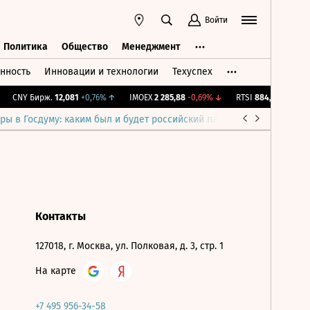
Войти
Политика
Общество
Менеджмент
нность
Инновации и технологии
Техуспех
ть
Политика
Общество
Менеджмент
CNY Бирж.
12,081
+0,76%
↑
IMOEX
2 285,88
-0,69%
↓
RTSI
884,56
-1,27%
↓
ры в Госдуму: каким был и будет российский парламент
Война н
Контакты
127018, г. Москва, ул. Полковая, д. 3, стр. 1
На карте
+7 495 956-34-58