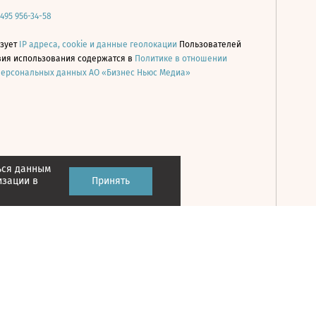
 495 956-34-58
ьзует
IP адреса, cookie и данные геолокации
Пользователей
овия использования содержатся в
Политике в отношении
персональных данных АО «Бизнес Ньюс Медиа»
ься данным
Принять
изации в