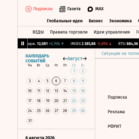
Подписка
Газета
MAX
Глобальные идеи
Бизнес
Экономика
ВЕДЫ
Правила торговли
Идеи управления
Г
Глобальные идеи
Бизнес
Экономик
59%
↑
CNY Бирж.
12,081
+0,76%
↑
IMOEX
2 285,88
-0,69%
↓
RTSI
884,56
-
Ситуация на топл
КАЛЕНДАРЬ
Август
СОБЫТИЙ
Пн
Вт
Ср
Чт
Пт
Сб
Вс
1
2
3
4
5
6
7
8
9
10
11
12
13
14
15
16
Подписка
17
18
19
20
21
22
23
24
25
26
27
28
29
30
Реклама
31
РФРИТ
6 августа 2026