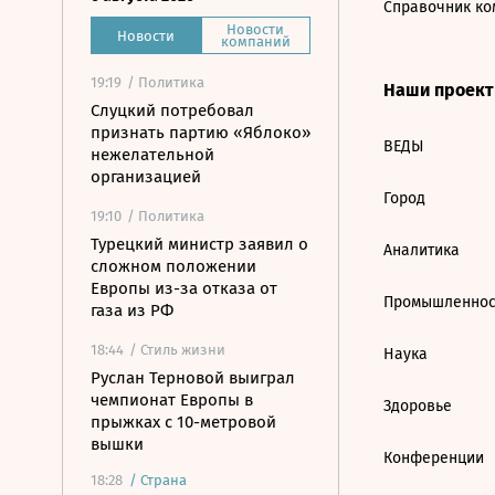
Справочник ко
Новости
Новости
компаний
19:19
/ Политика
Наши проек
Слуцкий потребовал
признать партию «Яблоко»
ВЕДЫ
нежелательной
организацией
Город
19:10
/ Политика
Турецкий министр заявил о
Аналитика
сложном положении
Европы из-за отказа от
Промышленнос
газа из РФ
18:44
/ Стиль жизни
Наука
Руслан Терновой выиграл
чемпионат Европы в
Здоровье
прыжках с 10-метровой
вышки
Конференции
18:28
/
Страна