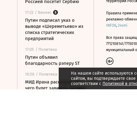
Россией посетит Сербию
территории Росс
17:22
/ Бизнес
Правила примене
рекламно-обменно
Путин подписал указ о
INFOX
,
24smi
выводе «Шереметьево» из
списка стратегических
Все права защищ
предприятий
7712108141/7715010
17:05
/ Политика
муниципальный окр
Путин объявил
благодарность рэперу ST
На нашем сайте используются c
16:58
/ Политика
сайтом, вы подтверждаете свое
МИД Ирана рассказал, от
соответствии с
Политикой в отн
чего будет зависеть размер
сбора за проход через
Ормуз
16:46
/ Политика
Соглашение о свободной
торговле между ЕАЭС и ОАЭ
вступит в силу 6 октября