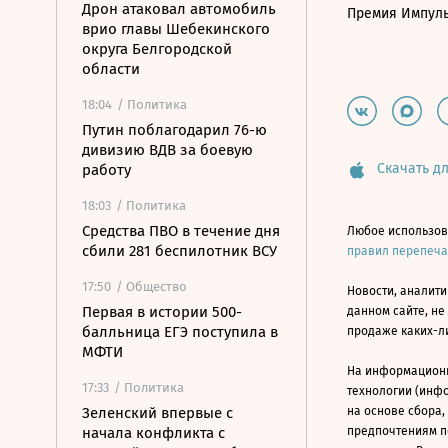
Дрон атаковал автомобиль
Премия Импул
врио главы Шебекинского
округа Белгородской
области
18:04
/ Политика
Путин поблагодарил 76-ю
дивизию ВДВ за боевую
Скачать дл
работу
18:03
/ Политика
Средства ПВО в течение дня
Любое использов
сбили 281 беспилотник ВСУ
правил перепеч
17:50
/ Общество
Новости, аналити
Первая в истории 500-
данном сайте, не
балльница ЕГЭ поступила в
продаже каких-л
МФТИ
На информацион
17:33
/ Политика
технологии (инф
Зеленский впервые с
на основе сбора,
начала конфликта с
предпочтениям п