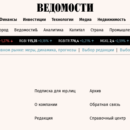
Финансы
Инвестиции
Технологии
Медиа
Недвижимость
ород
Ведомости&
Аналитика
Капитал
Страна
Промышле
а
Финансы
Инвестиции
Технологии
Медиа
Недвижимос
1,27%
↓
RGBI
115,35
+0,18%
↑
RGBITR
776,4
+0,21%
↑
MGKL
2,4
+2,59%
↑
ивном рынке: меры, динамика, прогнозы
Выбор редакции
Выбо
Подписка для юр.лиц
Архив
О компании
Обратная связь
Редакция
Справочный центр