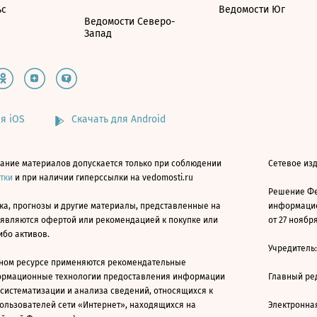
ьс
Ведомости Юг
Ведомости Северо-
Запад
я iOS
Скачать для Android
ание материалов допускается только при соблюдении
Сетевое изд
атки
и при наличии гиперссылки на vedomosti.ru
Решение Фе
ка, прогнозы и другие материалы, представленные на
информацио
 являются офертой или рекомендацией к покупке или
от 27 ноября
ибо активов.
Учредитель
ном ресурсе применяются рекомендательные
ормационные технологии предоставления информации
Главный ре
 систематизации и анализа сведений, относящихся к
ользователей сети «Интернет», находящихся на
Электронна