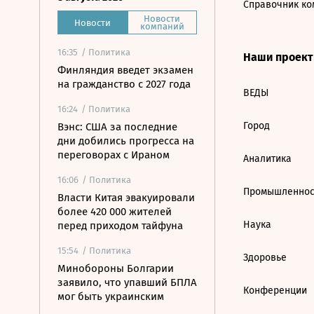
Справочник ко
Новости
Новости
компаний
16:35
/ Политика
Наши проек
Финляндия введет экзамен
на гражданство с 2027 года
ВЕДЫ
16:24
/ Политика
Город
Вэнс: США за последние
дни добились прогресса на
переговорах с Ираном
Аналитика
16:06
/ Политика
Промышленнос
Власти Китая эвакуировали
более 420 000 жителей
Наука
перед приходом тайфуна
15:54
/ Политика
Здоровье
Минобороны Болгарии
заявило, что упавший БПЛА
Конференции
мог быть украинским