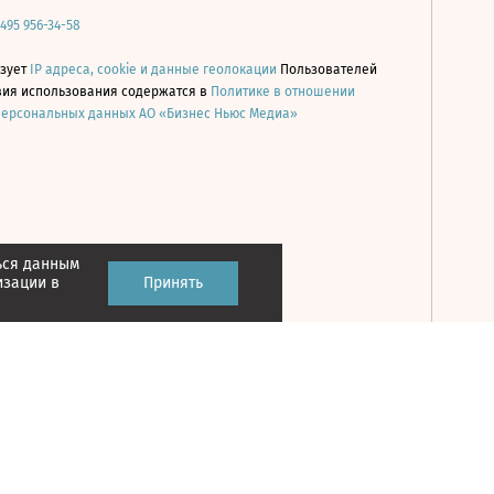
 495 956-34-58
ьзует
IP адреса, cookie и данные геолокации
Пользователей
овия использования содержатся в
Политике в отношении
персональных данных АО «Бизнес Ньюс Медиа»
ься данным
Принять
изации в