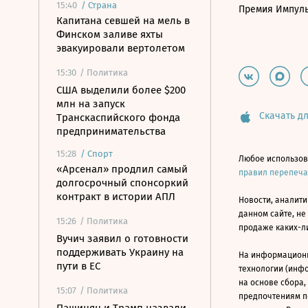
15:40
/
Страна
Премия Импул
Капитана севшей на мель в
Финском заливе яхты
эвакуировали вертолетом
15:30
/ Политика
США выделили более $200
млн на запуск
Скачать дл
Транскаспийского фонда
предпринимательства
15:28
/
Спорт
Любое использов
«Арсенал» продлил самый
правил перепеч
долгосрочный спонсоркий
контракт в истории АПЛ
Новости, аналити
данном сайте, не
15:26
/ Политика
продаже каких-л
Вучич заявил о готовности
поддерживать Украину на
На информацион
пути в ЕС
технологии (инф
на основе сбора,
15:07
/ Политика
предпочтениям п