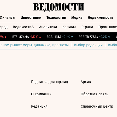
Финансы
Инвестиции
Технологии
Медиа
Недвижимость
ород
Ведомости&
Аналитика
Капитал
Страна
Промышле
а
Финансы
Инвестиции
Технологии
Медиа
Недвижимос
%
↓
RTSI
874,64
-1,12%
↓
RGBI
115,3
+0,1%
↑
RGBITR
777,14
+0,2%
↑
CN
ивном рынке: меры, динамика, прогнозы
Выбор редакции
Выбо
Подписка для юр.лиц
Архив
О компании
Обратная связь
Редакция
Справочный центр