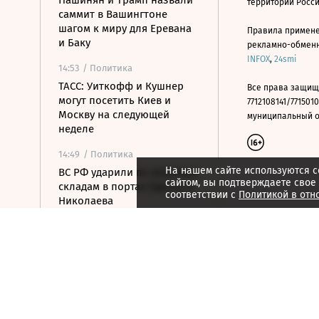
Пашинян и Трамп назвали
территории Росс
саммит в Вашингтоне
шагом к миру для Еревана
Правила примене
и Баку
рекламно-обменно
INFOX
,
24smi
14:53
/ Политика
ТАСС: Уиткофф и Кушнер
Все права защищ
могут посетить Киев и
7712108141/7715010
Москву на следующей
муниципальный окр
неделе
14:49
/ Политика
На нашем сайте используются c
ВС РФ ударили по военным
сайтом, вы подтверждаете свое
складам в портах Одессы и
соответствии с
Политикой в отн
Николаева
14:41
/ Политика
OpenAI приостановила
выпуск модели Astra из-за
киберугроз
14:25
/ Политика
ОАЭ обвинили Иран в