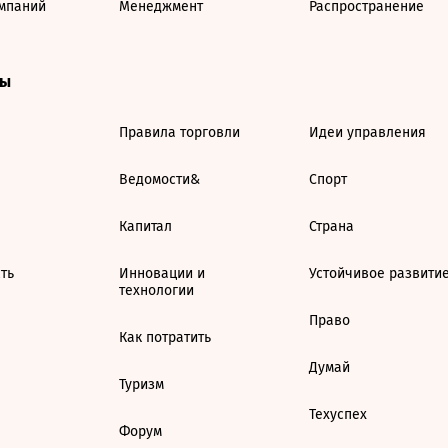
мпаний
Менеджмент
Распространение
ты
Правила торговли
Идеи управления
Ведомости&
Спорт
Капитал
Страна
ть
Инновации и
Устойчивое развити
технологии
Право
Как потратить
Думай
Туризм
Техуспех
Форум