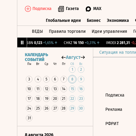
Подписка
Газета
MAX
Глобальные идеи
Бизнес
Экономика
ВЕДЫ
Правила торговли
Идеи управления
Г
Глобальные идеи
Бизнес
Экономик
+1,31%
↑
USBN
0,123
+1,65%
↑
CHKZ
16 150
+0,31%
↑
IMOEX
2 281,31
-0,2
Ситуация на топл
КАЛЕНДАРЬ
Август
СОБЫТИЙ
Пн
Вт
Ср
Чт
Пт
Сб
Вс
1
2
3
4
5
6
7
8
9
10
11
12
13
14
15
16
Подписка
17
18
19
20
21
22
23
24
25
26
27
28
29
30
Реклама
31
РФРИТ
8 августа 2026