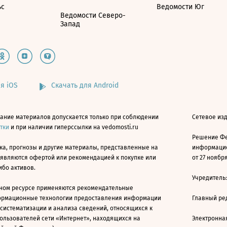
ьс
Ведомости Юг
Ведомости Северо-
Запад
я iOS
Скачать для Android
ание материалов допускается только при соблюдении
Сетевое изд
атки
и при наличии гиперссылки на vedomosti.ru
Решение Фе
ка, прогнозы и другие материалы, представленные на
информацио
 являются офертой или рекомендацией к покупке или
от 27 ноября
ибо активов.
Учредитель
ном ресурсе применяются рекомендательные
ормационные технологии предоставления информации
Главный ре
 систематизации и анализа сведений, относящихся к
ользователей сети «Интернет», находящихся на
Электронна