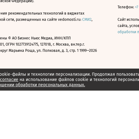
ийской Федерации).
Телефон:
+7
ния рекомендательных технологий в виджетах
й сети, размещенных на сайте vedomosti.ru:
СМИ2
,
Сайт испол
сайта, усл
обработки 
ены © АО Бизнес Ньюс Медиа, ИНН/КПП
01, ОГРН 1027739124775, 127018, г. Москва, вн.тер.г.
уг Марьина Роща, ул. Полковая, д. 3, стр. 1 1999—2026
ookie-файлы и технологии персонализации. Продолжая пользоват
согласие
на использование файлов cookie и технологий персонал
ошении обработки персональных данных.