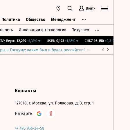
Войти
Политика
Общество
Менеджмент
нность
Инновации и технологии
Техуспех
ть
Политика
Общество
Менеджмент
Y Бирж.
12,239
+1,31%
↑
USBN
0,123
+1,65%
↑
CHKZ
16 150
+0,31%
↑
IMO
ры в Госдуму: каким был и будет российский парламент
Война н
Контакты
127018, г. Москва, ул. Полковая, д. 3, стр. 1
На карте
+7 495 956-34-58