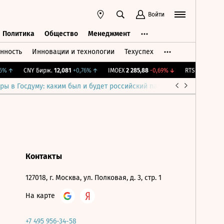
Войти
Политика
Общество
Менеджмент
нность
Инновации и технологии
Техуспех
ть
Политика
Общество
Менеджмент
%
↑
CNY Бирж.
12,081
+0,76%
↑
IMOEX
2 285,88
-0,69%
↓
RTSI
884,56
-1,
ры в Госдуму: каким был и будет российский парламент
Война н
Контакты
127018, г. Москва, ул. Полковая, д. 3, стр. 1
На карте
+7 495 956-34-58