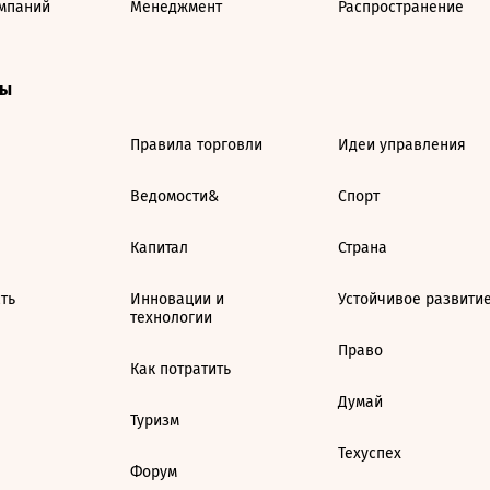
мпаний
Менеджмент
Распространение
ты
Правила торговли
Идеи управления
Ведомости&
Спорт
Капитал
Страна
ть
Инновации и
Устойчивое развити
технологии
Право
Как потратить
Думай
Туризм
Техуспех
Форум