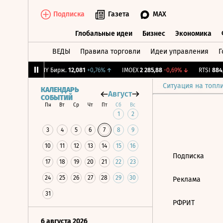
Подписка
Газета
MAX
Глобальные идеи
Бизнес
Экономика
ВЕДЫ
Правила торговли
Идеи управления
Г
Глобальные идеи
Бизнес
Экономик
+0,06%
↑
CNY Бирж.
12,081
+0,76%
↑
IMOEX
2 285,88
-0,69%
↓
RTSI
884,5
Ситуация на топл
КАЛЕНДАРЬ
Август
СОБЫТИЙ
Пн
Вт
Ср
Чт
Пт
Сб
Вс
1
2
3
4
5
6
7
8
9
10
11
12
13
14
15
16
Подписка
17
18
19
20
21
22
23
24
25
26
27
28
29
30
Реклама
31
РФРИТ
6 августа 2026