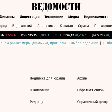
Финансы
Инвестиции
Технологии
Медиа
Недвижимость
ород
Ведомости&
Аналитика
Капитал
Страна
Промышле
а
Финансы
Инвестиции
Технологии
Медиа
Недвижимос
6
-1,27%
↓
RGBI
115,35
+0,18%
↑
RGBITR
776,42
+0,21%
↑
JNOS
31,5
+0,06
ивном рынке: меры, динамика, прогнозы
Выбор редакции
Выбо
Подписка для юр.лиц
Архив
О компании
Обратная связь
Редакция
Справочный центр