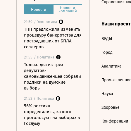
Справочник ко
Новости
Новости
компаний
21:59
/ Экономика
Наши проек
ТПП предложила изменить
процедуру банкротства для
ВЕДЫ
пострадавших от БПЛА
селлеров
Город
21:55
/ Политика
Только два из трех
Аналитика
депутатов-
самовыдвиженцев собрали
Промышленнос
подписи на думские
выборы
Наука
21:53
/ Политика
56% россиян
Здоровье
определились, за кого
проголосуют на выборах в
Конференции
Госдуму