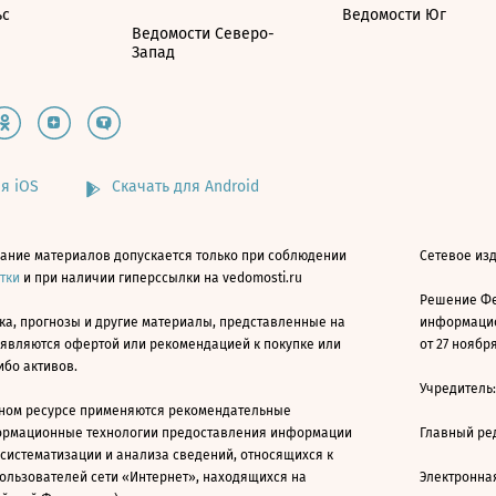
ьс
Ведомости Юг
Ведомости Северо-
Запад
я iOS
Скачать для Android
ание материалов допускается только при соблюдении
Сетевое изд
атки
и при наличии гиперссылки на vedomosti.ru
Решение Фе
ка, прогнозы и другие материалы, представленные на
информацио
 являются офертой или рекомендацией к покупке или
от 27 ноября
ибо активов.
Учредитель
ном ресурсе применяются рекомендательные
ормационные технологии предоставления информации
Главный ре
 систематизации и анализа сведений, относящихся к
ользователей сети «Интернет», находящихся на
Электронна