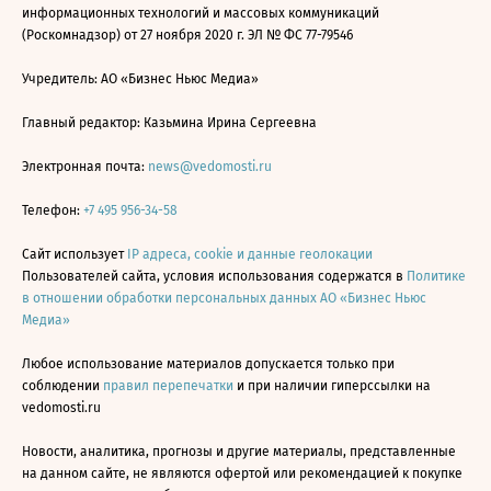
информационных технологий и массовых коммуникаций
(Роскомнадзор) от 27 ноября 2020 г. ЭЛ № ФС 77-79546
Учредитель: АО «Бизнес Ньюс Медиа»
Главный редактор: Казьмина Ирина Сергеевна
Электронная почта:
news@vedomosti.ru
Телефон:
+7 495 956-34-58
Сайт использует
IP адреса, cookie и данные геолокации
Пользователей сайта, условия использования содержатся в
Политике
в отношении обработки персональных данных АО «Бизнес Ньюс
Медиа»
Любое использование материалов допускается только при
соблюдении
правил перепечатки
и при наличии гиперссылки на
vedomosti.ru
Новости, аналитика, прогнозы и другие материалы, представленные
на данном сайте, не являются офертой или рекомендацией к покупке