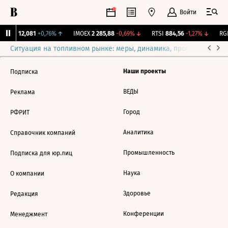
Войти
Бирж.
12,081
+0,76%
↑
IMOEX
2 285,88
-0,69%
↓
RTSI
884,56
-1,27%
↓
RGB
Ситуация на топливном рынке: меры, динамика, прогнозы
Выб
Наши проекты
Подписка
ВЕДЫ
Реклама
Город
РФРИТ
Аналитика
Справочник компаний
Промышленность
Подписка для юр.лиц
Наука
О компании
Здоровье
Редакция
Конференции
Менеджмент