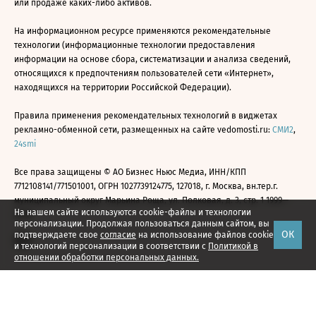
или продаже каких-либо активов.
На информационном ресурсе применяются рекомендательные
технологии (информационные технологии предоставления
информации на основе сбора, систематизации и анализа сведений,
относящихся к предпочтениям пользователей сети «Интернет»,
находящихся на территории Российской Федерации).
Правила применения рекомендательных технологий в виджетах
рекламно-обменной сети, размещенных на сайте vedomosti.ru:
СМИ2
,
24smi
Все права защищены © АО Бизнес Ньюс Медиа, ИНН/КПП
7712108141/771501001, ОГРН 1027739124775, 127018, г. Москва, вн.тер.г.
муниципальный округ Марьина Роща, ул. Полковая, д. 3, стр. 1 1999—
На нашем сайте используются cookie-файлы и технологии
2026
персонализации. Продолжая пользоваться данным сайтом, вы
ОК
подтверждаете свое
согласие
на использование файлов cookie
и технологий персонализации в соответствии с
Политикой в
отношении обработки персональных данных.