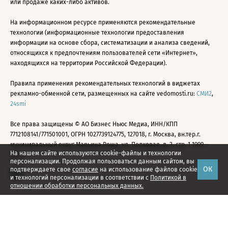
или продаже каких-либо активов.
На информационном ресурсе применяются рекомендательные
технологии (информационные технологии предоставления
информации на основе сбора, систематизации и анализа сведений,
относящихся к предпочтениям пользователей сети «Интернет»,
находящихся на территории Российской Федерации).
Правила применения рекомендательных технологий в виджетах
рекламно-обменной сети, размещенных на сайте vedomosti.ru:
СМИ2
,
24smi
Все права защищены © АО Бизнес Ньюс Медиа, ИНН/КПП
7712108141/771501001, ОГРН 1027739124775, 127018, г. Москва, вн.тер.г.
муниципальный округ Марьина Роща, ул. Полковая, д. 3, стр. 1 1999—
На нашем сайте используются cookie-файлы и технологии
2026
персонализации. Продолжая пользоваться данным сайтом, вы
ОК
подтверждаете свое
согласие
на использование файлов cookie
и технологий персонализации в соответствии с
Политикой в
отношении обработки персональных данных.