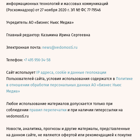
информационных технологий и массовых коммуникаций
(Роскомнадзор) от 27 ноября 2020 г. ЭЛ № ФС 77-79546
Учредитель: АО «Бизнес Ньюс Медиа»
Главный редактор: Казьмина Ирина Сергеевна
Электронная почта:
news@vedomosti.ru
Телефон:
+7 495 956-34-58
Сайт использует
IP адреса, cookie и данные геолокации
Пользователей сайта, условия использования содержатся в
Политике
в отношении обработки персональных данных АО «Бизнес Ньюс
Медиа»
Любое использование материалов допускается только при
соблюдении
правил перепечатки
и при наличии гиперссылки на
vedomosti.ru
Новости, аналитика, прогнозы и другие материалы, представленные
на данном сайте, не являются офертой или рекомендацией к покупке