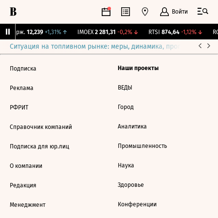
Войти
NY Бирж.
12,239
+1,31%
↑
IMOEX
2 281,31
-0,2%
↓
RTSI
874,64
-1,12%
↓
RG
Ситуация на топливном рынке: меры, динамика, прогнозы
Выб
Наши проекты
Подписка
ВЕДЫ
Реклама
Город
РФРИТ
Аналитика
Справочник компаний
Промышленность
Подписка для юр.лиц
Наука
О компании
Здоровье
Редакция
Конференции
Менеджмент