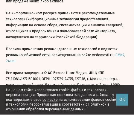
или продаже каких-либо активов.
На информационном ресурсе применяются рекомендательные
технологии (информационные технологии предоставления
информации на основе сбора, систематизации и анализа сведений,
относящихся к предпочтениям пользователей сети «Интернет»,
находящихся на территории Российской Федерации).
Правила применения рекомендательных технологий в виджетах
рекламно-обменной сети, размещенных на сайте vedomosti.ru:
СМИ2
,
24smi
Все права защищены © АО Бизнес Ньюс Медиа, ИНН/КПП
7712108141/771501001, ОГРН 1027739124775, 127018, г. Москва, вн.тер.г.
муниципальный округ Марьина Роща, ул. Полковая, д. 3, стр. 1 1999—
На нашем сайте используются cookie-файлы и технологии
2026
персонализации. Продолжая пользоваться данным сайтом, вы
ОК
подтверждаете свое
согласие
на использование файлов cookie
и технологий персонализации в соответствии с
Политикой в
отношении обработки персональных данных.