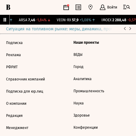
Войти
,82%
↑
ARSA
7,46
-1,84%
↓
VEON-RX
57,9
+5,08%
↑
IMOEX
2 288,48
-0,57
Ситуация на топливном рынке: меры, динамика, прогнозы
Выб
Наши проекты
Подписка
ВЕДЫ
Реклама
Город
РФРИТ
Аналитика
Справочник компаний
Промышленность
Подписка для юр.лиц
Наука
О компании
Здоровье
Редакция
Конференции
Менеджмент