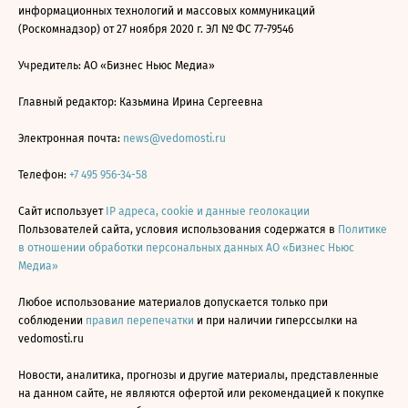
информационных технологий и массовых коммуникаций
(Роскомнадзор) от 27 ноября 2020 г. ЭЛ № ФС 77-79546
Учредитель: АО «Бизнес Ньюс Медиа»
Главный редактор: Казьмина Ирина Сергеевна
Электронная почта:
news@vedomosti.ru
Телефон:
+7 495 956-34-58
Сайт использует
IP адреса, cookie и данные геолокации
Пользователей сайта, условия использования содержатся в
Политике
в отношении обработки персональных данных АО «Бизнес Ньюс
Медиа»
Любое использование материалов допускается только при
соблюдении
правил перепечатки
и при наличии гиперссылки на
vedomosti.ru
Новости, аналитика, прогнозы и другие материалы, представленные
на данном сайте, не являются офертой или рекомендацией к покупке