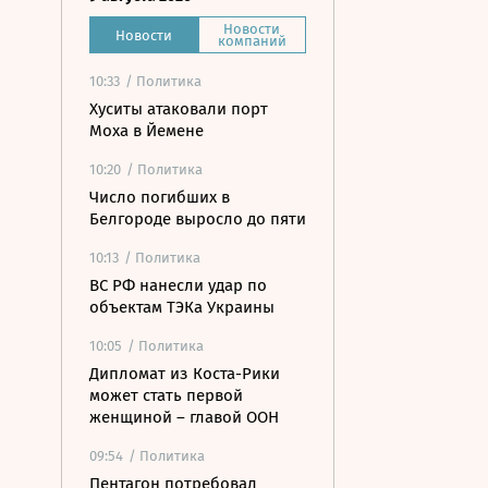
Новости
Новости
компаний
10:33
/ Политика
Хуситы атаковали порт
Моха в Йемене
10:20
/ Политика
Число погибших в
Белгороде выросло до пяти
10:13
/ Политика
ВС РФ нанесли удар по
объектам ТЭКа Украины
10:05
/ Политика
Дипломат из Коста-Рики
может стать первой
женщиной – главой ООН
09:54
/ Политика
Пентагон потребовал