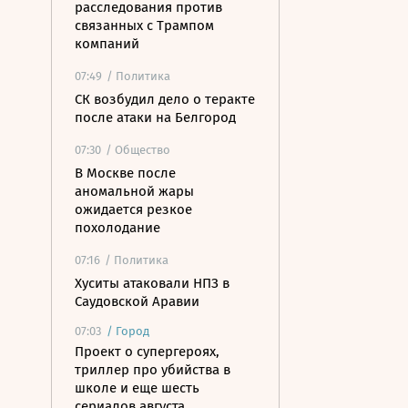
расследования против
связанных с Трампом
компаний
07:49
/ Политика
СК возбудил дело о теракте
после атаки на Белгород
07:30
/ Общество
В Москве после
аномальной жары
ожидается резкое
похолодание
07:16
/ Политика
Хуситы атаковали НПЗ в
Саудовской Аравии
07:03
/
Город
Проект о супергероях,
триллер про убийства в
школе и еще шесть
сериалов августа