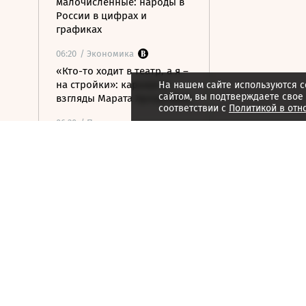
малочисленные: народы в
России в цифрах и
графиках
06:20
/ Экономика
«Кто-то ходит в театр, а я –
на стройки»: карьера и
На нашем сайте используются c
сайтом, вы подтверждаете свое
взгляды Марата Хуснуллина
соответствии с
Политикой в отн
06:20
/ Политика
Ударные боеприпасы
«Куб-10МЭ» скоро появятся
в зоне спецоперации
06:03
/ Политика
Финляндия отказалась
передавать Украине ракеты
для Patriot
06:00
/
ESG
Экспедиция обнаружила
краснокнижные растения в
горах Карачаево-Черкесии