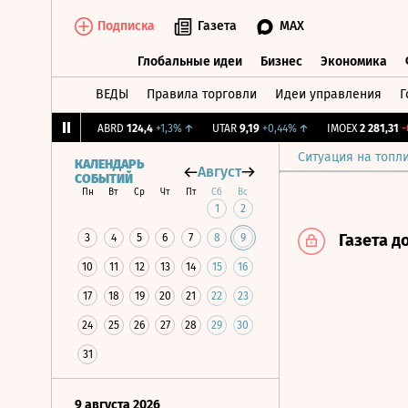
Подписка
Газета
MAX
Глобальные идеи
Бизнес
Экономика
ВЕДЫ
Правила торговли
Идеи управления
Г
Глобальные идеи
Бизнес
Экономик
239
+1,31%
↑
ABRD
124,4
+1,3%
↑
UTAR
9,19
+0,44%
↑
IMOEX
2 281,31
-0,2
Ситуация на топл
КАЛЕНДАРЬ
Август
СОБЫТИЙ
Пн
Вт
Ср
Чт
Пт
Сб
Вс
1
2
Газета д
3
4
5
6
7
8
9
10
11
12
13
14
15
16
17
18
19
20
21
22
23
24
25
26
27
28
29
30
31
9 августа 2026