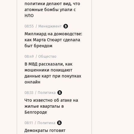
политики делают вид, что
атомные бомбы упали с
НЛО
08:55
/ Менеджмент
Миллиард на домоводстве:
как Марта Стюарт сделала
быт брендом
08:49
/ Общество
В МВД рассказали, как
мошенники похищают
данные карт при покупках
онлайн
08:33
/ Политика
Что известно об атаке на
жилые кварталы в
Белгороде
08:11
/ Политика
Демократы готовят