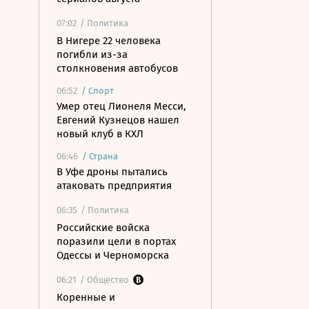
07:02
/ Политика
В Нигере 22 человека
погибли из-за
столкновения автобусов
06:52
/
Спорт
Умер отец Лионеля Месси,
Евгений Кузнецов нашел
новый клуб в КХЛ
06:46
/
Страна
В Уфе дроны пытались
атаковать предприятия
06:35
/ Политика
Российские войска
поразили цели в портах
Одессы и Черноморска
06:21
/ Общество
Коренные и