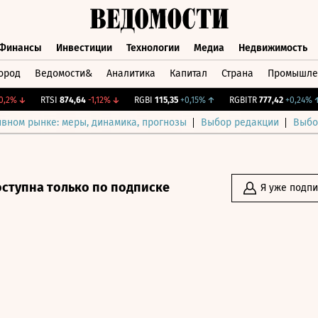
Финансы
Инвестиции
Технологии
Медиа
Недвижимость
ород
Ведомости&
Аналитика
Капитал
Страна
Промышле
а
Финансы
Инвестиции
Технологии
Медиа
Недвижимос
%
↓
RTSI
874,64
-1,12%
↓
RGBI
115,35
+0,15%
↑
RGBITR
777,42
+0,24%
↑
ивном рынке: меры, динамика, прогнозы
Выбор редакции
Выбо
оступна только по подписке
Я уже подп