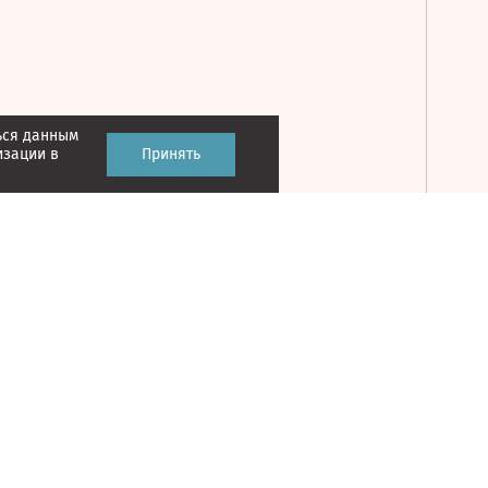
ься данным
Принять
изации в