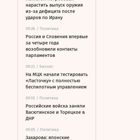
нарастить выпуск оружия
из-за дефицита после
ударов по Ирану
09:26
/ Политика
Россия и Словения впервые
за четыре года
возобновили контакты
парламентов
09:23
/ Бизнес
На МЦК начали тестировать
«Ласточку» с полностью
беспилотным управлением
09:18
/ Политика
Российские войска заняли
Васютинское и Торецкое в
ДНР
09:05
/ Политика
Захарова: японские