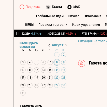
Подписка
Газета
MAX
Глобальные идеи
Бизнес
Экономика
ВЕДЫ
Правила торговли
Идеи управления
Г
Глобальные идеи
Бизнес
Экономик
CNY Бирж.
12,239
+1,31%
↑
IMOEX
2 281,31
-0,2%
↓
RTSI
874,64
-1,12%
↓
Ситуация на топл
КАЛЕНДАРЬ
Август
СОБЫТИЙ
Пн
Вт
Ср
Чт
Пт
Сб
Вс
1
2
Газета д
3
4
5
6
7
8
9
10
11
12
13
14
15
16
17
18
19
20
21
22
23
24
25
26
27
28
29
30
31
7 августа 2026