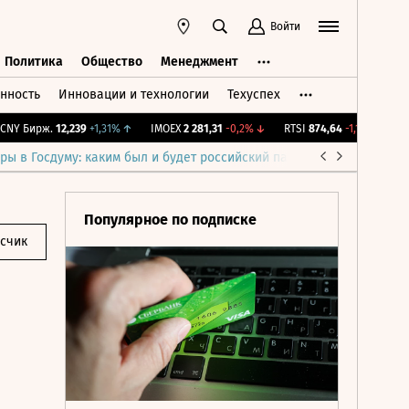
Войти
Политика
Общество
Менеджмент
нность
Инновации и технологии
Техуспех
ть
Политика
Общество
Менеджмент
 Бирж.
12,239
+1,31%
↑
IMOEX
2 281,31
-0,2%
↓
RTSI
874,64
-1,12%
↓
RGB
ры в Госдуму: каким был и будет российский парламент
Война н
Популярное по подписке
исчик