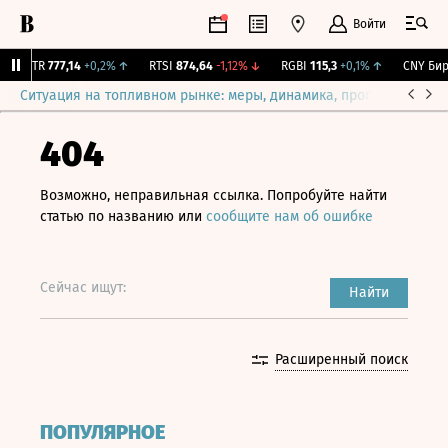
Войти
RGBITR
777,14
+0,2%
↑
RTSI
874,64
-1,12%
↓
RGBI
115,3
+0,1%
↑
CNY Бирж
Ситуация на топливном рынке: меры, динамика, прогнозы
Выб
404
Возможно, неправильная ссылка. Попробуйте найти
статью по названию или
сообщите нам об ошибке
Сейчас ищут:
Найти
Расширенный поиск
ПОПУЛЯРНОЕ