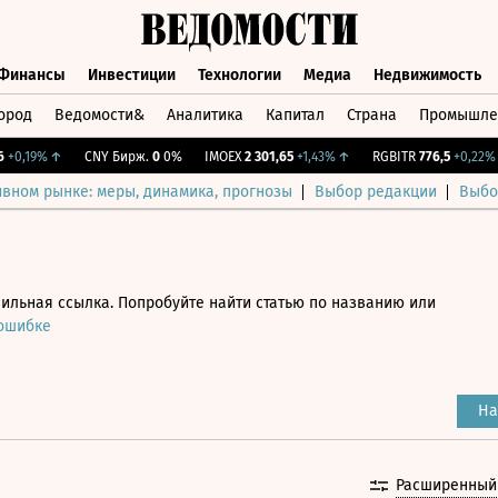
Финансы
Инвестиции
Технологии
Медиа
Недвижимость
ород
Ведомости&
Аналитика
Капитал
Страна
Промышле
а
Финансы
Инвестиции
Технологии
Медиа
Недвижимос
,19%
↑
CNY Бирж.
0
0%
IMOEX
2 301,65
+1,43%
↑
RGBITR
776,5
+0,22%
↑
ивном рынке: меры, динамика, прогнозы
Выбор редакции
Выбо
ильная ссылка. Попробуйте найти статью по названию или
 ошибке
На
Расширенный