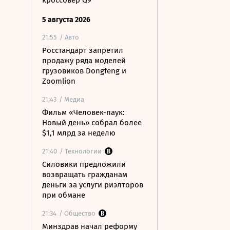
кроссовер Q9
5 августа 2026
21:55
/ Авто
Росстандарт запретил
продажу ряда моделей
грузовиков Dongfeng и
Zoomlion
21:43
/ Медиа
Фильм «Человек-паук:
Новый день» собрал более
$1,1 млрд за неделю
21:40
/ Технологии
Силовики предложили
возвращать гражданам
деньги за услуги риэлторов
при обмане
21:34
/ Общество
Минздрав начал реформу