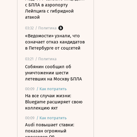
с БПЛА в аэропорту
Лейпцига с гибридной
атакой
03:32
/ Политика
«Ведомости» узнали, что
означает отказ кандидатов
в Петербурге от соцсетей
03:21
/ Политика
Собянин сообщил об
уничтожении шести
летевших на Москву БПЛА
00:09
/
Как потратить
На все случаи жизни:
Bluegame расширяет свою
коллекцию яхт
00:09
/
Как потратить
Audi повышает ставки:
показан огромный