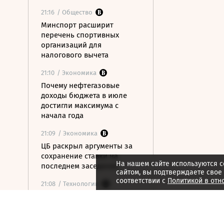
21:16
/ Общество
Минспорт расширит
перечень спортивных
организаций для
налогового вычета
21:10
/ Экономика
Почему нефтегазовые
доходы бюджета в июле
достигли максимума с
начала года
21:09
/ Экономика
ЦБ раскрыл аргументы за
сохранение ставки на
На нашем сайте используются c
последнем заседании
сайтом, вы подтверждаете свое
соответствии с
Политикой в отн
21:08
/ Технологии
Госзаказчикам хотят
закрыть лазейки для
закупок иностранной