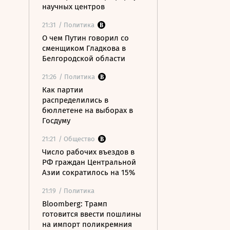
научных центров
21:31
/ Политика
О чем Путин говорил со
сменщиком Гладкова в
Белгородской области
21:26
/ Политика
Как партии
распределились в
бюллетене на выборах в
Госдуму
21:21
/ Общество
Число рабочих въездов в
РФ граждан Центральной
Азии сократилось на 15%
21:19
/ Политика
Bloomberg: Трамп
готовится ввести пошлины
на импорт поликремния