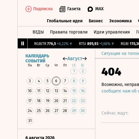
Подписка
Газета
MAX
Глобальные идеи
Бизнес
Экономика
ВЕДЫ
Правила торговли
Идеи управления
Г
Глобальные идеи
Бизнес
Экономик
1,65
+1,43%
↑
RGBITR
776,5
+0,22%
↑
RTSI
895,93
+1,68%
↑
RGBI
115,36
+0
Ситуация на топл
КАЛЕНДАРЬ
Август
СОБЫТИЙ
Пн
Вт
Ср
Чт
Пт
Сб
Вс
404
1
2
3
4
5
6
7
8
9
Возможно, неправ
сообщите нам об
10
11
12
13
14
15
16
17
18
19
20
21
22
23
24
25
26
27
28
29
30
Сейчас ищут:
31
6 августа 2026