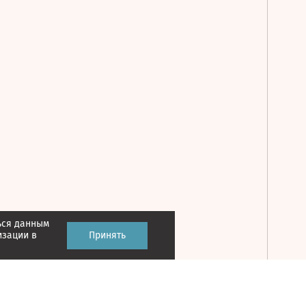
ься данным
Принять
изации в