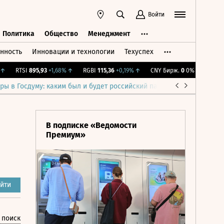
Войти
Политика
Общество
Менеджмент
нность
Инновации и технологии
Техуспех
ть
Политика
Общество
Менеджмент
RTSI
895,93
+1,68%
↑
RGBI
115,36
+0,19%
↑
CNY Бирж.
0
0%
IMOEX
2 30
ры в Госдуму: каким был и будет российский парламент
Война н
В подписке «Ведомости
Премиум»
йти
 поиск