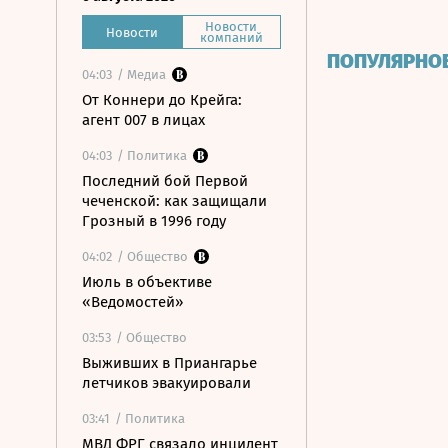
Новости
Новости
компаний
ПОПУЛЯРНО
04:03
/ Медиа
От Коннери до Крейга:
агент 007 в лицах
04:03
/ Политика
Последний бой Первой
чеченской: как защищали
Грозный в 1996 году
04:02
/ Общество
Июль в объективе
«Ведомостей»
03:53
/ Общество
Выживших в Приангарье
летчиков эвакуировали
03:41
/ Политика
МВД ФРГ связало инцидент