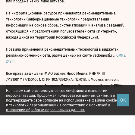
или продаже каких-либо активов.
На информационном ресурсе применяются рекомендательные
технологии (информационные технологии предоставления
информации на основе сбора, систематизации и анализа сведений,
относящихся к предпочтениям пользователей сети «Интернет»,
находящихся на территории Российской Федерации).
Правила применения рекомендательных технологий в виджетах
рекламно-обменной сети, размещенных на сайте vedomosti.ru:
СМИ2
,
24smi
Все права защищены © АО Бизнес Ньюс Медиа, ИНН/КПП
7712108141/771501001, ОГРН 1027739124775, 127018, г. Москва, вн.тер.г.
муниципальный округ Марьина Роща, ул. Полковая, д. 3, стр. 1 1999—
На нашем сайте используются cookie-файлы и технологии
2026
персонализации. Продолжая пользоваться данным сайтом, вы
ОК
подтверждаете свое
согласие
на использование файлов cookie
и технологий персонализации в соответствии с
Политикой в
отношении обработки персональных данных.