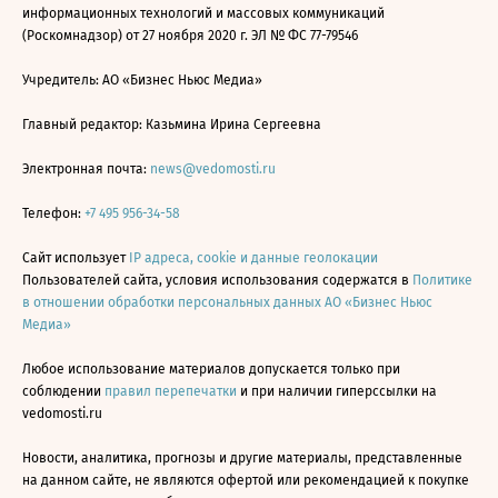
информационных технологий и массовых коммуникаций
(Роскомнадзор) от 27 ноября 2020 г. ЭЛ № ФС 77-79546
Учредитель: АО «Бизнес Ньюс Медиа»
Главный редактор: Казьмина Ирина Сергеевна
Электронная почта:
news@vedomosti.ru
Телефон:
+7 495 956-34-58
Сайт использует
IP адреса, cookie и данные геолокации
Пользователей сайта, условия использования содержатся в
Политике
в отношении обработки персональных данных АО «Бизнес Ньюс
Медиа»
Любое использование материалов допускается только при
соблюдении
правил перепечатки
и при наличии гиперссылки на
vedomosti.ru
Новости, аналитика, прогнозы и другие материалы, представленные
на данном сайте, не являются офертой или рекомендацией к покупке