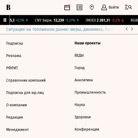
Войти
BI
115,3
+0,1%
↑
CNY Бирж.
12,239
+1,31%
↑
IMOEX
2 281,31
-0,2%
↓
RGBI
Ситуация на топливном рынке: меры, динамика, прогнозы
Выб
Наши проекты
Подписка
ВЕДЫ
Реклама
Город
РФРИТ
Аналитика
Справочник компаний
Промышленность
Подписка для юр.лиц
Наука
О компании
Здоровье
Редакция
Конференции
Менеджмент