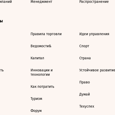
мпаний
Менеджмент
Распространение
ты
Правила торговли
Идеи управления
Ведомости&
Спорт
Капитал
Страна
ть
Инновации и
Устойчивое развити
технологии
Право
Как потратить
Думай
Туризм
Техуспех
Форум