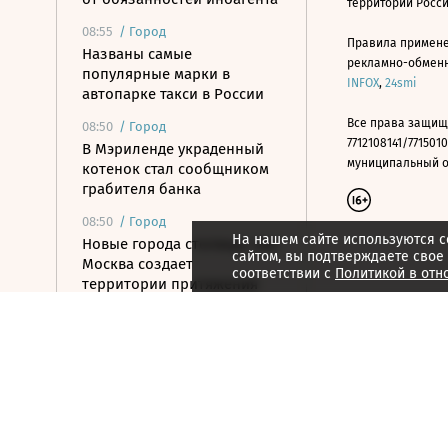
территории Росс
08:55
/
Город
Правила примене
Названы самые
рекламно-обменно
популярные марки в
INFOX
,
24smi
автопарке такси в России
Все права защищ
08:50
/
Город
7712108141/7715010
В Мэриленде украденный
муниципальный окр
котенок стал сообщником
грабителя банка
08:50
/
Город
На нашем сайте используются c
Новые города столицы: как
сайтом, вы подтверждаете свое
Москва создает
соответствии с
Политикой в отн
территории притяжения
08:43
/
Страна
Ховалыг включил Нарусову
в список кандидатов в
Совет федерации от Тувы
08:40
/ Инвестиции
В июле объем операций на