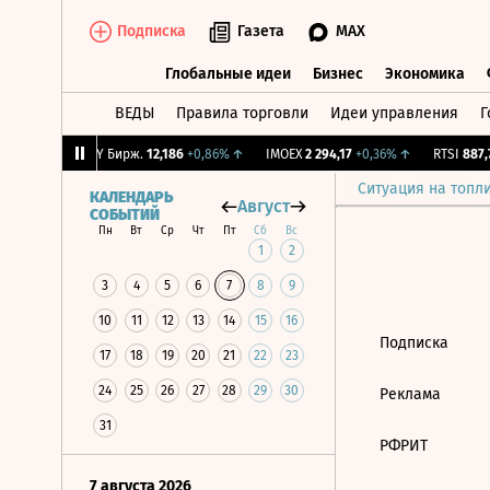
Подписка
Газета
MAX
Глобальные идеи
Бизнес
Экономика
ВЕДЫ
Правила торговли
Идеи управления
Г
Глобальные идеи
Бизнес
Экономик
0,81%
↑
CNY Бирж.
12,186
+0,86%
↑
IMOEX
2 294,17
+0,36%
↑
RTSI
887,7
Ситуация на топл
КАЛЕНДАРЬ
Август
СОБЫТИЙ
Пн
Вт
Ср
Чт
Пт
Сб
Вс
1
2
3
4
5
6
7
8
9
10
11
12
13
14
15
16
Подписка
17
18
19
20
21
22
23
24
25
26
27
28
29
30
Реклама
31
РФРИТ
7 августа 2026