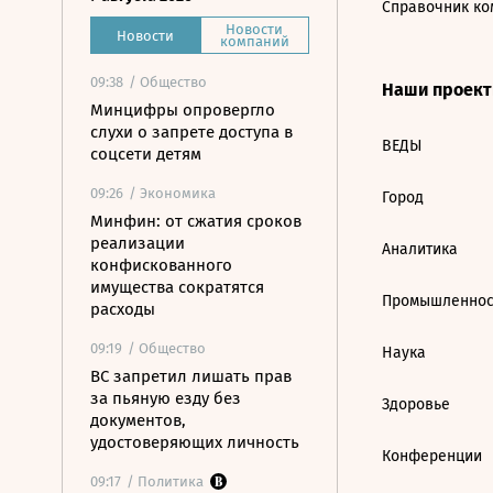
Справочник ко
Новости
Новости
компаний
09:38
/ Общество
Наши проек
Минцифры опровергло
слухи о запрете доступа в
ВЕДЫ
соцсети детям
09:26
/ Экономика
Город
Минфин: от сжатия сроков
реализации
Аналитика
конфискованного
имущества сократятся
Промышленнос
расходы
09:19
/ Общество
Наука
ВС запретил лишать прав
за пьяную езду без
Здоровье
документов,
удостоверяющих личность
Конференции
09:17
/ Политика