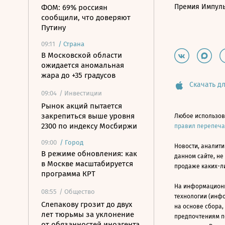
Премия Импул
ФОМ: 69% россиян
сообщили, что доверяют
Путину
09:11
/
Страна
В Московской области
ожидается аномальная
жара до +35 градусов
Скачать дл
09:04
/ Инвестиции
Рынок акций пытается
закрепиться выше уровня
Любое использов
2300 по индексу Мосбиржи
правил перепеч
09:00
/
Город
Новости, аналити
В режиме обновления: как
данном сайте, не
в Москве масштабируется
продаже каких-л
программа КРТ
На информацион
08:55
/ Общество
технологии (инф
Слепакову грозит до двух
на основе сбора,
лет тюрьмы за уклонение
предпочтениям п
от обязанностей иноагента