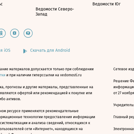
ьс
Ведомости Юг
Ведомости Северо-
Запад
я iOS
Скачать для Android
ание материалов допускается только при соблюдении
Сетевое изд
атки
и при наличии гиперссылки на vedomosti.ru
Решение Фе
ка, прогнозы и другие материалы, представленные на
информацио
 являются офертой или рекомендацией к покупке или
от 27 ноября
ибо активов.
Учредитель
ном ресурсе применяются рекомендательные
ормационные технологии предоставления информации
Главный ре
 систематизации и анализа сведений, относящихся к
ользователей сети «Интернет», находящихся на
Электронна