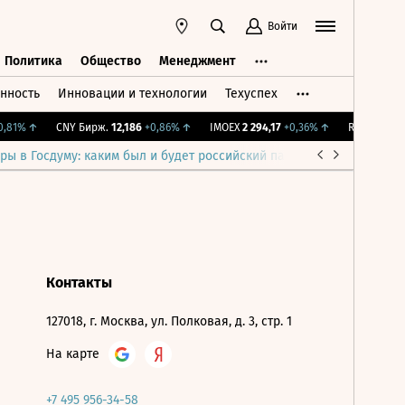
Войти
Политика
Общество
Менеджмент
нность
Инновации и технологии
Техуспех
ть
Политика
Общество
Менеджмент
,81%
↑
CNY Бирж.
12,186
+0,86%
↑
IMOEX
2 294,17
+0,36%
↑
RTSI
887,77
+
ры в Госдуму: каким был и будет российский парламент
Война н
Контакты
127018, г. Москва, ул. Полковая, д. 3, стр. 1
На карте
+7 495 956-34-58