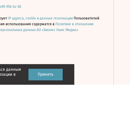
 495 956-34-58
ьзует
IP адреса, cookie и данные геолокации
Пользователей
овия использования содержатся в
Политике в отношении
персональных данных АО «Бизнес Ньюс Медиа»
ься данным
Принять
изации в