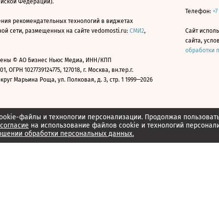
ийской Федерации).
Телефон:
+7
ния рекомендательных технологий в виджетах
й сети, размещенных на сайте vedomosti.ru:
СМИ2
,
Сайт испол
сайта, усл
обработки 
ены © АО Бизнес Ньюс Медиа, ИНН/КПП
01, ОГРН 1027739124775, 127018, г. Москва, вн.тер.г.
уг Марьина Роща, ул. Полковая, д. 3, стр. 1 1999—2026
ookie-файлы и технологии персонализации. Продолжая пользоват
согласие
на использование файлов cookie и технологий персонал
ошении обработки персональных данных.