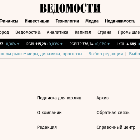
Финансы
Инвестиции
Технологии
Медиа
Недвижимость
ород
Ведомости&
Аналитика
Капитал
Страна
Промышле
а
Финансы
Инвестиции
Технологии
Медиа
Недвижимос
7
+0,36%
↑
RGBI
115,28
+0,03%
↑
RGBITR
776,24
+0,07%
↑
LKOH
4 689
+0
ивном рынке: меры, динамика, прогнозы
Выбор редакции
Выбо
Подписка для юр.лиц
Архив
О компании
Обратная связь
Редакция
Справочный центр