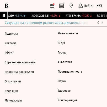
Войти
рж.
12,239
+1,31%
↑
IMOEX
2 281,31
-0,2%
↓
RTSI
874,64
-1,12%
↓
RGBI
115
Ситуация на топливном рынке: меры, динамика, прогнозы
Выб
Наши проекты
Подписка
ВЕДЫ
Реклама
Город
РФРИТ
Аналитика
Справочник компаний
Промышленность
Подписка для юр.лиц
Наука
О компании
Здоровье
Редакция
Конференции
Менеджмент