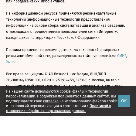
или продаже каких-либо активов.
На информационном ресурсе применяются рекомендательные
технологии (информационные технологии предоставления
информации на основе сбора, систематизации и анализа сведений,
относящихся к предпочтениям пользователей сети «Интернет»,
находящихся на территории Российской Федерации).
Правила применения рекомендательных технологий в виджетах
рекламно-обменной сети, размещенных на сайте vedomosti.ru:
СМИ2
,
24smi
Все права защищены © АО Бизнес Ньюс Медиа, ИНН/КПП
7712108141/771501001, ОГРН 1027739124775, 127018, г. Москва, вн.тер.г.
муниципальный округ Марьина Роща, ул. Полковая, д. 3, стр. 1 1999—
На нашем сайте используются cookie-файлы и технологии
2026
персонализации. Продолжая пользоваться данным сайтом, вы
ОК
подтверждаете свое
согласие
на использование файлов cookie
и технологий персонализации в соответствии с
Политикой в
отношении обработки персональных данных.