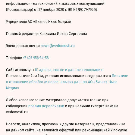
информационных технологий и массовых коммуникаций
(Роскомнадзор) от 27 ноября 2020 г. ЭЛ № ФС 77-79546
Учредитель: АО «Бизнес Ньюс Медиа»
Главный редактор: Казьмина Ирина Сергеевна
Электронная почта:
news@vedomosti.ru
Телефон:
+7 495 956-34-58
Сайт использует
IP адреса, cookie и данные геолокации
Пользователей сайта, условия использования содержатся в
Политике
в отношении обработки персональных данных АО «Бизнес Ньюс
Медиа»
Любое использование материалов допускается только при
соблюдении
правил перепечатки
и при наличии гиперссылки на
vedomosti.ru
Новости, аналитика, прогнозы и другие материалы, представленные
на данном сайте, не являются офертой или рекомендацией к покупке