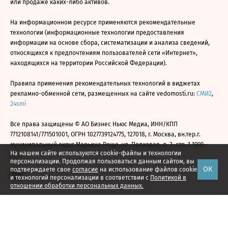
или продаже каких-либо активов.
На информационном ресурсе применяются рекомендательные
технологии (информационные технологии предоставления
информации на основе сбора, систематизации и анализа сведений,
относящихся к предпочтениям пользователей сети «Интернет»,
находящихся на территории Российской Федерации).
Правила применения рекомендательных технологий в виджетах
рекламно-обменной сети, размещенных на сайте vedomosti.ru:
СМИ2
,
24smi
Все права защищены © АО Бизнес Ньюс Медиа, ИНН/КПП
7712108141/771501001, ОГРН 1027739124775, 127018, г. Москва, вн.тер.г.
муниципальный округ Марьина Роща, ул. Полковая, д. 3, стр. 1 1999—
На нашем сайте используются cookie-файлы и технологии
2026
персонализации. Продолжая пользоваться данным сайтом, вы
ОК
подтверждаете свое
согласие
на использование файлов cookie
и технологий персонализации в соответствии с
Политикой в
отношении обработки персональных данных.