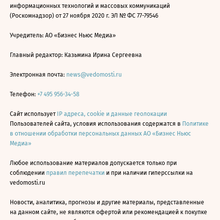
информационных технологий и массовых коммуникаций
(Роскомнадзор) от 27 ноября 2020 г. ЭЛ № ФС 77-79546
Учредитель: АО «Бизнес Ньюс Медиа»
Главный редактор: Казьмина Ирина Сергеевна
Электронная почта:
news@vedomosti.ru
Телефон:
+7 495 956-34-58
Сайт использует
IP адреса, cookie и данные геолокации
Пользователей сайта, условия использования содержатся в
Политике
в отношении обработки персональных данных АО «Бизнес Ньюс
Медиа»
Любое использование материалов допускается только при
соблюдении
правил перепечатки
и при наличии гиперссылки на
vedomosti.ru
Новости, аналитика, прогнозы и другие материалы, представленные
на данном сайте, не являются офертой или рекомендацией к покупке