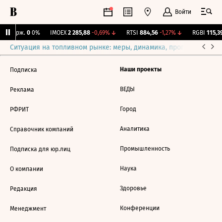
Войти
NY Бирж.
0
0%
IMOEX
2 285,88
-0,69%
↓
RTSI
884,56
-1,27%
↓
RGBI
115,39
Ситуация на топливном рынке: меры, динамика, прогнозы
Выб
Наши проекты
Подписка
ВЕДЫ
Реклама
Город
РФРИТ
Аналитика
Справочник компаний
Промышленность
Подписка для юр.лиц
Наука
О компании
Здоровье
Редакция
Конференции
Менеджмент