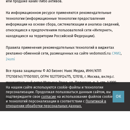
или продаже каких-либо активов.
На информационном ресурсе применяются рекомендательные
технологии (информационные технологии предоставления
информации на основе сбора, систематизации и анализа сведений,
относящихся к предпочтениям пользователей сети «Интернет»,
находящихся на территории Российской Федерации).
Правила применения рекомендательных технологий в виджетах
рекламно-обменной сети, размещенных на сайте vedomosti.ru:
СМИ2
,
24smi
Все права защищены © АО Бизнес Ньюс Медиа, ИНН/КПП
7712108141/771501001, ОГРН 1027739124775, 127018, г. Москва, вн.тер.г.
муниципальный округ Марьина Роща, ул. Полковая, д. 3, стр. 1 1999—
На нашем сайте используются cookie-файлы и технологии
2026
персонализации. Продолжая пользоваться данным сайтом, вы
ОК
подтверждаете свое
согласие
на использование файлов cookie
и технологий персонализации в соответствии с
Политикой в
отношении обработки персональных данных.