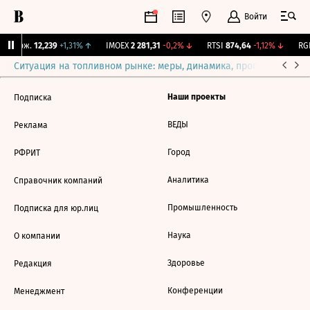
Войти
Y Бирж.
12,239
+1,31%
↑
IMOEX
2 281,31
-0,2%
↓
RTSI
874,64
-1,12%
↓
RGB
Ситуация на топливном рынке: меры, динамика, прогнозы
Выб
Наши проекты
Подписка
ВЕДЫ
Реклама
Город
РФРИТ
Аналитика
Справочник компаний
Промышленность
Подписка для юр.лиц
Наука
О компании
Здоровье
Редакция
Конференции
Менеджмент