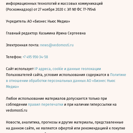
информационных технологий и массовых коммуникаций
(Роскомнадзор) от 27 ноября 2020 г. ЭЛ № ФС 77-79546
Учредитель: АО «Бизнес Ньюс Медиа»
Главный редактор: Казьмина Ирина Сергеевна
Электронная почта:
news@vedomosti.ru
Телефон:
+7 495 956-34-58
Сайт использует
IP адреса, cookie и данные геолокации
Пользователей сайта, условия использования содержатся в
Политике
в отношении обработки персональных данных АО «Бизнес Ньюс
Медиа»
Любое использование материалов допускается только при
соблюдении
правил перепечатки
и при наличии гиперссылки на
vedomosti.ru
Новости, аналитика, прогнозы и другие материалы, представленные
на данном сайте, не являются офертой или рекомендацией к покупке