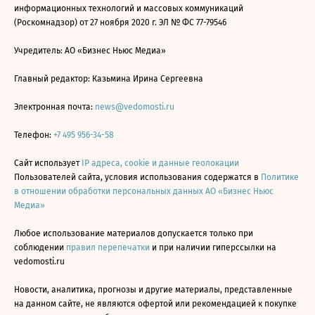
информационных технологий и массовых коммуникаций
(Роскомнадзор) от 27 ноября 2020 г. ЭЛ № ФС 77-79546
Учредитель: АО «Бизнес Ньюс Медиа»
Главный редактор: Казьмина Ирина Сергеевна
Электронная почта:
news@vedomosti.ru
Телефон:
+7 495 956-34-58
Сайт использует
IP адреса, cookie и данные геолокации
Пользователей сайта, условия использования содержатся в
Политике
в отношении обработки персональных данных АО «Бизнес Ньюс
Медиа»
Любое использование материалов допускается только при
соблюдении
правил перепечатки
и при наличии гиперссылки на
vedomosti.ru
Новости, аналитика, прогнозы и другие материалы, представленные
на данном сайте, не являются офертой или рекомендацией к покупке