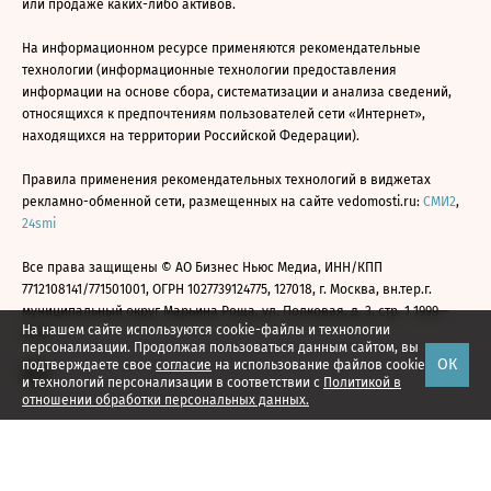
или продаже каких-либо активов.
На информационном ресурсе применяются рекомендательные
технологии (информационные технологии предоставления
информации на основе сбора, систематизации и анализа сведений,
относящихся к предпочтениям пользователей сети «Интернет»,
находящихся на территории Российской Федерации).
Правила применения рекомендательных технологий в виджетах
рекламно-обменной сети, размещенных на сайте vedomosti.ru:
СМИ2
,
24smi
Все права защищены © АО Бизнес Ньюс Медиа, ИНН/КПП
7712108141/771501001, ОГРН 1027739124775, 127018, г. Москва, вн.тер.г.
муниципальный округ Марьина Роща, ул. Полковая, д. 3, стр. 1 1999—
На нашем сайте используются cookie-файлы и технологии
2026
персонализации. Продолжая пользоваться данным сайтом, вы
ОК
подтверждаете свое
согласие
на использование файлов cookie
и технологий персонализации в соответствии с
Политикой в
отношении обработки персональных данных.