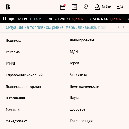
Войти
NY Бирж.
12,239
+1,31%
↑
IMOEX
2 281,31
-0,2%
↓
RTSI
874,64
-1,12%
↓
R
Ситуация на топливном рынке: меры, динамика, прогнозы
Выб
Наши проекты
Подписка
ВЕДЫ
Реклама
Город
РФРИТ
Аналитика
Справочник компаний
Промышленность
Подписка для юр.лиц
Наука
О компании
Здоровье
Редакция
Конференции
Менеджмент