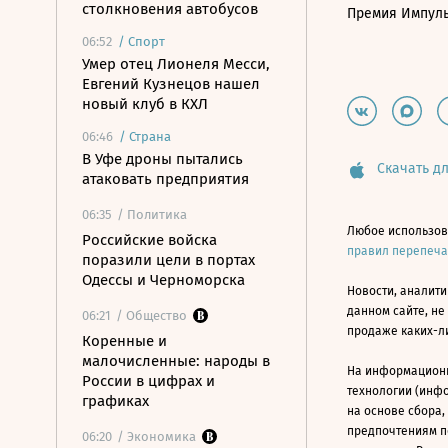
столкновения автобусов
Премия Импул
06:52
/
Спорт
Умер отец Лионеля Месси,
Евгений Кузнецов нашел
новый клуб в КХЛ
06:46
/
Страна
В Уфе дроны пытались
Скачать дл
атаковать предприятия
06:35
/ Политика
Любое использов
Российские войска
правил перепеч
поразили цели в портах
Одессы и Черноморска
Новости, аналити
данном сайте, не
06:21
/ Общество
продаже каких-л
Коренные и
малочисленные: народы в
На информацион
России в цифрах и
технологии (инф
графиках
на основе сбора,
предпочтениям п
06:20
/ Экономика