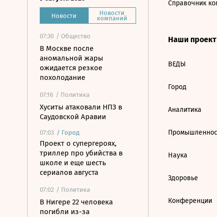
Справочник ко
Новости
Новости
компаний
07:30
/ Общество
Наши проек
В Москве после
аномальной жары
ВЕДЫ
ожидается резкое
похолодание
Город
07:16
/ Политика
Хуситы атаковали НПЗ в
Аналитика
Саудовской Аравии
Промышленнос
07:03
/
Город
Проект о супергероях,
триллер про убийства в
Наука
школе и еще шесть
сериалов августа
Здоровье
07:02
/ Политика
Конференции
В Нигере 22 человека
погибли из-за