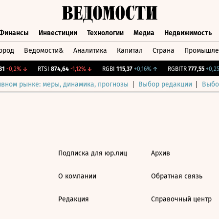
Финансы
Инвестиции
Технологии
Медиа
Недвижимость
ород
Ведомости&
Аналитика
Капитал
Страна
Промышле
а
Финансы
Инвестиции
Технологии
Медиа
Недвижимос
1
-0,2%
↓
RTSI
874,64
-1,12%
↓
RGBI
115,37
+0,16%
↑
RGBITR
777,55
+0,25
ивном рынке: меры, динамика, прогнозы
Выбор редакции
Выбо
Подписка для юр.лиц
Архив
О компании
Обратная связь
Редакция
Справочный центр