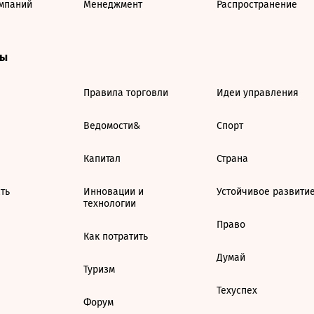
мпаний
Менеджмент
Распространение
ты
Правила торговли
Идеи управления
Ведомости&
Спорт
Капитал
Страна
ть
Инновации и
Устойчивое развити
технологии
Право
Как потратить
Думай
Туризм
Техуспех
Форум