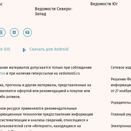
ьс
Ведомости Юг
Ведомости Северо-
Запад
я iOS
Скачать для Android
ание материалов допускается только при соблюдении
Сетевое изд
атки
и при наличии гиперссылки на vedomosti.ru
Решение Фе
ка, прогнозы и другие материалы, представленные на
информацио
 являются офертой или рекомендацией к покупке или
от 27 ноября
ибо активов.
Учредитель
ном ресурсе применяются рекомендательные
ормационные технологии предоставления информации
Главный ре
 систематизации и анализа сведений, относящихся к
ользователей сети «Интернет», находящихся на
Электронна