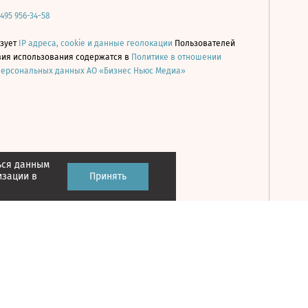
 495 956-34-58
ьзует
IP адреса, cookie и данные геолокации
Пользователей
овия использования содержатся в
Политике в отношении
персональных данных АО «Бизнес Ньюс Медиа»
ься данным
Принять
изации в