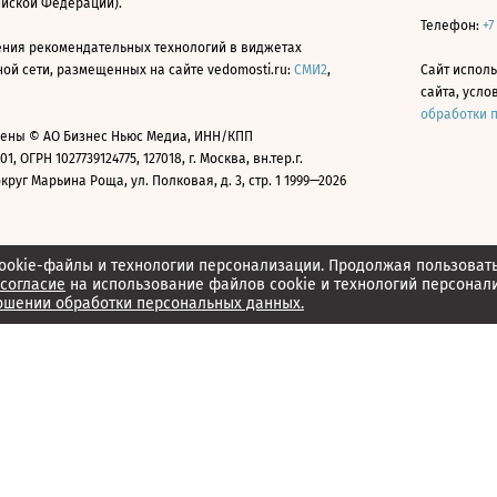
ийской Федерации).
Телефон:
+7
ния рекомендательных технологий в виджетах
й сети, размещенных на сайте vedomosti.ru:
СМИ2
,
Сайт испол
сайта, усл
обработки 
ены © АО Бизнес Ньюс Медиа, ИНН/КПП
01, ОГРН 1027739124775, 127018, г. Москва, вн.тер.г.
уг Марьина Роща, ул. Полковая, д. 3, стр. 1 1999—2026
ookie-файлы и технологии персонализации. Продолжая пользоват
согласие
на использование файлов cookie и технологий персонал
ошении обработки персональных данных.