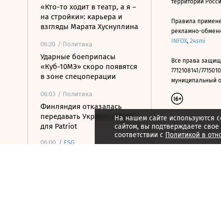
территории Росс
«Кто-то ходит в театр, а я –
на стройки»: карьера и
Правила примене
взгляды Марата Хуснуллина
рекламно-обменно
INFOX
,
24smi
06:20
/ Политика
Ударные боеприпасы
Все права защищ
«Куб-10МЭ» скоро появятся
7712108141/7715010
в зоне спецоперации
муниципальный окр
06:03
/ Политика
Финляндия отказалась
передавать Украине ракеты
На нашем сайте используются c
для Patriot
сайтом, вы подтверждаете свое
соответствии с
Политикой в отн
06:00
/
ESG
Экспедиция обнаружила
краснокнижные растения в
горах Карачаево-Черкесии
05:33
/ Политика
Мэр Нагасаки заявил о
риске ядерной войны в