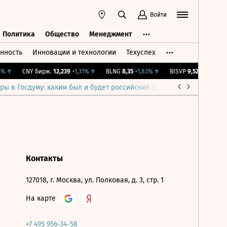
Войти
Политика
Общество
Менеджмент
нность
Инновации и технологии
Техуспех
ть
Политика
Общество
Менеджмент
%
↑
CNY Бирж.
12,239
+1,31%
↑
BLNG
8,35
+1,83%
↑
BISVP
9,52
-0,63%
↓
ры в Госдуму: каким был и будет российский парламент
Война н
Контакты
127018, г. Москва, ул. Полковая, д. 3, стр. 1
На карте
+7 495 956-34-58