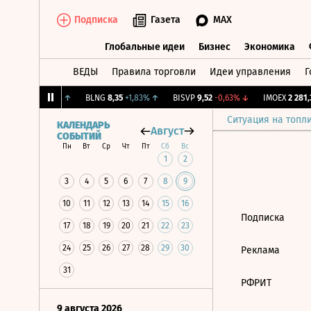
Подписка
Газета
MAX
Глобальные идеи
Бизнес
Экономика
ВЕДЫ
Правила торговли
Идеи управления
Г
Глобальные идеи
Бизнес
Экономик
ж.
12,239
+1,31%
↑
BLNG
8,35
+1,83%
↑
BISVP
9,52
-0,63%
↓
IMOEX
2 281,3
Ситуация на топл
КАЛЕНДАРЬ
Август
СОБЫТИЙ
Пн
Вт
Ср
Чт
Пт
Сб
Вс
1
2
3
4
5
6
7
8
9
10
11
12
13
14
15
16
Подписка
17
18
19
20
21
22
23
24
25
26
27
28
29
30
Реклама
31
РФРИТ
9 августа 2026