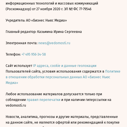
информационных технологий и массовых коммуникаций
(Роскомнадзор) от 27 ноября 2020 г. ЭЛ № ФС 77-79546
Учредитель: АО «Бизнес Ньюс Медиа»
Главный редактор: Казьмина Ирина Сергеевна
Электронная почта:
news@vedomosti.ru
Телефон:
+7 495 956-34-58
Сайт использует
IP адреса, cookie и данные геолокации
Пользователей сайта, условия использования содержатся в
Политике
в отношении обработки персональных данных АО «Бизнес Ньюс
Медиа»
Любое использование материалов допускается только при
соблюдении
правил перепечатки
и при наличии гиперссылки на
vedomosti.ru
Новости, аналитика, прогнозы и другие материалы, представленные
на данном сайте, не являются офертой или рекомендацией к покупке