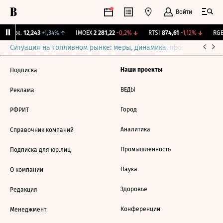
Войти
Y Бирж.
12,243
+1,34%
↑
IMOEX
2 281,22
-0,2%
↓
RTSI
874,61
-1,12%
↓
RGB
Ситуация на топливном рынке: меры, динамика, прогнозы
Выб
Наши проекты
Подписка
ВЕДЫ
Реклама
Город
РФРИТ
Аналитика
Справочник компаний
Промышленность
Подписка для юр.лиц
Наука
О компании
Здоровье
Редакция
Конференции
Менеджмент