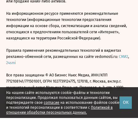
или продаже каких-либо активов.
На информационном ресурсе применяются рекомендательные
технологии (информационные технологии предоставления
информации на основе сбора, систематизации и анализа сведений,
относящихся к предпочтениям пользователей сети «Интернет»,
находящихся на территории Российской Федерации).
Правила применения рекомендательных технологий в виджетах
рекламно-обменной сети, размещенных на сайте vedomosti.ru:
СМИ2
,
24smi
Все права защищены © АО Бизнес Ньюс Медиа, ИНН/КПП
7712108141/771501001, ОГРН 1027739124775, 127018, г. Москва, вн.тер.г.
муниципальный округ Марьина Роща, ул. Полковая, д. 3, стр. 1 1999—
На нашем сайте используются cookie-файлы и технологии
2026
персонализации. Продолжая пользоваться данным сайтом, вы
ОК
подтверждаете свое
согласие
на использование файлов cookie
и технологий персонализации в соответствии с
Политикой в
отношении обработки персональных данных.