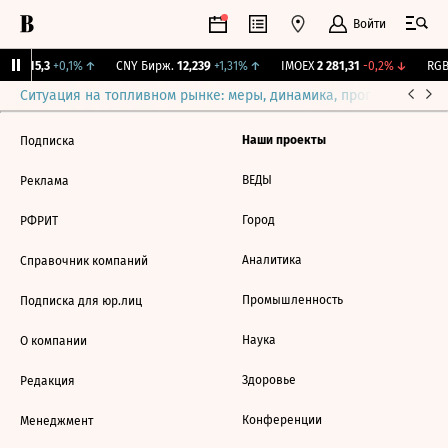
Войти
GBI
115,3
+0,1%
↑
CNY Бирж.
12,239
+1,31%
↑
IMOEX
2 281,31
-0,2%
↓
RGBI
Ситуация на топливном рынке: меры, динамика, прогнозы
Выб
Наши проекты
Подписка
ВЕДЫ
Реклама
Город
РФРИТ
Аналитика
Справочник компаний
Промышленность
Подписка для юр.лиц
Наука
О компании
Здоровье
Редакция
Конференции
Менеджмент