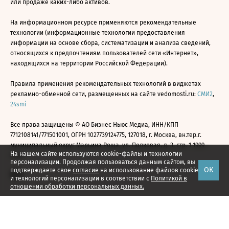
или продаже каких-либо активов.
На информационном ресурсе применяются рекомендательные
технологии (информационные технологии предоставления
информации на основе сбора, систематизации и анализа сведений,
относящихся к предпочтениям пользователей сети «Интернет»,
находящихся на территории Российской Федерации).
Правила применения рекомендательных технологий в виджетах
рекламно-обменной сети, размещенных на сайте vedomosti.ru:
СМИ2
,
24smi
Все права защищены © АО Бизнес Ньюс Медиа, ИНН/КПП
7712108141/771501001, ОГРН 1027739124775, 127018, г. Москва, вн.тер.г.
муниципальный округ Марьина Роща, ул. Полковая, д. 3, стр. 1 1999—
На нашем сайте используются cookie-файлы и технологии
2026
персонализации. Продолжая пользоваться данным сайтом, вы
ОК
подтверждаете свое
согласие
на использование файлов cookie
и технологий персонализации в соответствии с
Политикой в
отношении обработки персональных данных.