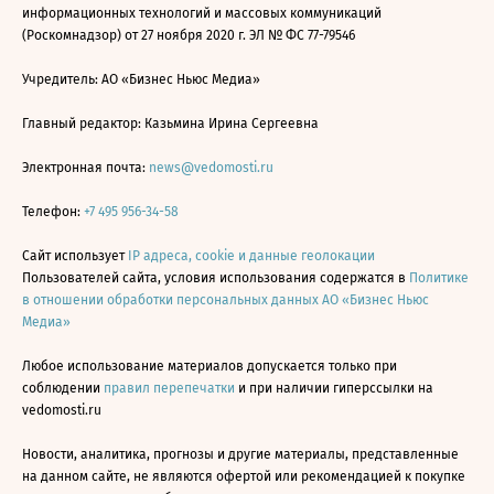
информационных технологий и массовых коммуникаций
(Роскомнадзор) от 27 ноября 2020 г. ЭЛ № ФС 77-79546
Учредитель: АО «Бизнес Ньюс Медиа»
Главный редактор: Казьмина Ирина Сергеевна
Электронная почта:
news@vedomosti.ru
Телефон:
+7 495 956-34-58
Сайт использует
IP адреса, cookie и данные геолокации
Пользователей сайта, условия использования содержатся в
Политике
в отношении обработки персональных данных АО «Бизнес Ньюс
Медиа»
Любое использование материалов допускается только при
соблюдении
правил перепечатки
и при наличии гиперссылки на
vedomosti.ru
Новости, аналитика, прогнозы и другие материалы, представленные
на данном сайте, не являются офертой или рекомендацией к покупке