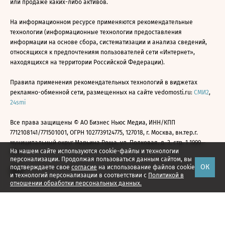
или продаже каких-либо активов.
На информационном ресурсе применяются рекомендательные
технологии (информационные технологии предоставления
информации на основе сбора, систематизации и анализа сведений,
относящихся к предпочтениям пользователей сети «Интернет»,
находящихся на территории Российской Федерации).
Правила применения рекомендательных технологий в виджетах
рекламно-обменной сети, размещенных на сайте vedomosti.ru:
СМИ2
,
24smi
Все права защищены © АО Бизнес Ньюс Медиа, ИНН/КПП
7712108141/771501001, ОГРН 1027739124775, 127018, г. Москва, вн.тер.г.
муниципальный округ Марьина Роща, ул. Полковая, д. 3, стр. 1 1999—
На нашем сайте используются cookie-файлы и технологии
2026
персонализации. Продолжая пользоваться данным сайтом, вы
ОК
подтверждаете свое
согласие
на использование файлов cookie
и технологий персонализации в соответствии с
Политикой в
отношении обработки персональных данных.