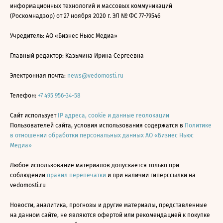
информационных технологий и массовых коммуникаций
(Роскомнадзор) от 27 ноября 2020 г. ЭЛ № ФС 77-79546
Учредитель: АО «Бизнес Ньюс Медиа»
Главный редактор: Казьмина Ирина Сергеевна
Электронная почта:
news@vedomosti.ru
Телефон:
+7 495 956-34-58
Сайт использует
IP адреса, cookie и данные геолокации
Пользователей сайта, условия использования содержатся в
Политике
в отношении обработки персональных данных АО «Бизнес Ньюс
Медиа»
Любое использование материалов допускается только при
соблюдении
правил перепечатки
и при наличии гиперссылки на
vedomosti.ru
Новости, аналитика, прогнозы и другие материалы, представленные
на данном сайте, не являются офертой или рекомендацией к покупке