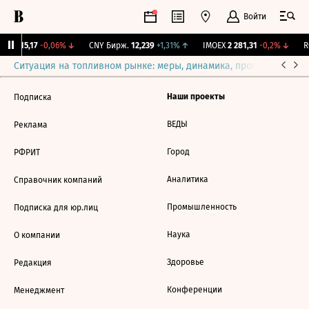
Войти
GBI
115,17
-0,06%
↓
CNY Бирж.
12,239
+1,31%
↑
IMOEX
2 281,31
-0,2%
↓
R
Ситуация на топливном рынке: меры, динамика, прогнозы
Выб
Наши проекты
Подписка
ВЕДЫ
Реклама
Город
РФРИТ
Аналитика
Справочник компаний
Промышленность
Подписка для юр.лиц
Наука
О компании
Здоровье
Редакция
Конференции
Менеджмент