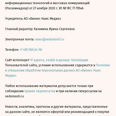
информационных технологий и массовых коммуникаций
(Роскомнадзор) от 27 ноября 2020 г. ЭЛ № ФС 77-79546
Учредитель: АО «Бизнес Ньюс Медиа»
Главный редактор: Казьмина Ирина Сергеевна
Электронная почта:
news@vedomosti.ru
Телефон:
+7 495 956-34-58
Сайт использует
IP адреса, cookie и данные геолокации
Пользователей сайта, условия использования содержатся в
Политике
в отношении обработки персональных данных АО «Бизнес Ньюс
Медиа»
Любое использование материалов допускается только при
соблюдении
правил перепечатки
и при наличии гиперссылки на
vedomosti.ru
Новости, аналитика, прогнозы и другие материалы, представленные
на данном сайте, не являются офертой или рекомендацией к покупке