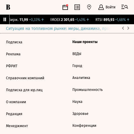
Войти
CNY Бирж.
11,99
+0,33%
↑
IMOEX
2 301,65
+1,43%
↑
RTSI
895,93
+1,68%
↑
Ситуация на топливном рынке: меры, динамика, прогнозы
Выб
Наши проекты
Подписка
ВЕДЫ
Реклама
Город
РФРИТ
Аналитика
Справочник компаний
Промышленность
Подписка для юр.лиц
Наука
О компании
Здоровье
Редакция
Конференции
Менеджмент