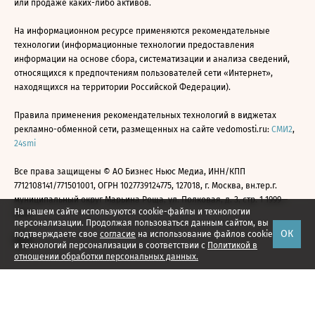
или продаже каких-либо активов.
На информационном ресурсе применяются рекомендательные
технологии (информационные технологии предоставления
информации на основе сбора, систематизации и анализа сведений,
относящихся к предпочтениям пользователей сети «Интернет»,
находящихся на территории Российской Федерации).
Правила применения рекомендательных технологий в виджетах
рекламно-обменной сети, размещенных на сайте vedomosti.ru:
СМИ2
,
24smi
Все права защищены © АО Бизнес Ньюс Медиа, ИНН/КПП
7712108141/771501001, ОГРН 1027739124775, 127018, г. Москва, вн.тер.г.
муниципальный округ Марьина Роща, ул. Полковая, д. 3, стр. 1 1999—
На нашем сайте используются cookie-файлы и технологии
2026
персонализации. Продолжая пользоваться данным сайтом, вы
ОК
подтверждаете свое
согласие
на использование файлов cookie
и технологий персонализации в соответствии с
Политикой в
отношении обработки персональных данных.