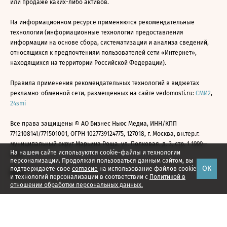
или продаже каких-либо активов.
На информационном ресурсе применяются рекомендательные
технологии (информационные технологии предоставления
информации на основе сбора, систематизации и анализа сведений,
относящихся к предпочтениям пользователей сети «Интернет»,
находящихся на территории Российской Федерации).
Правила применения рекомендательных технологий в виджетах
рекламно-обменной сети, размещенных на сайте vedomosti.ru:
СМИ2
,
24smi
Все права защищены © АО Бизнес Ньюс Медиа, ИНН/КПП
7712108141/771501001, ОГРН 1027739124775, 127018, г. Москва, вн.тер.г.
муниципальный округ Марьина Роща, ул. Полковая, д. 3, стр. 1 1999—
На нашем сайте используются cookie-файлы и технологии
2026
персонализации. Продолжая пользоваться данным сайтом, вы
ОК
подтверждаете свое
согласие
на использование файлов cookie
и технологий персонализации в соответствии с
Политикой в
отношении обработки персональных данных.