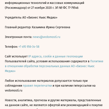
информационных технологий и массовых коммуникаций
(Роскомнадзор) от 27 ноября 2020 г. ЭЛ № ФС 77-79546
Учредитель: АО «Бизнес Ньюс Медиа»
Главный редактор: Казьмина Ирина Сергеевна
Электронная почта:
news@vedomosti.ru
Телефон:
+7 495 956-34-58
Сайт использует
IP адреса, cookie и данные геолокации
Пользователей сайта, условия использования содержатся в
Политике
в отношении обработки персональных данных АО «Бизнес Ньюс
Медиа»
Любое использование материалов допускается только при
соблюдении
правил перепечатки
и при наличии гиперссылки на
vedomosti.ru
Новости, аналитика, прогнозы и другие материалы, представленные
на данном сайте, не являются офертой или рекомендацией к покупке