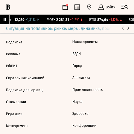
Войти
Y Бирж.
12,239
+1,31%
↑
IMOEX
2 281,31
-0,2%
↓
RTSI
874,64
-1,12%
↓
RGB
Ситуация на топливном рынке: меры, динамика, прогнозы
Выб
Наши проекты
Подписка
ВЕДЫ
Реклама
Город
РФРИТ
Аналитика
Справочник компаний
Промышленность
Подписка для юр.лиц
Наука
О компании
Здоровье
Редакция
Конференции
Менеджмент