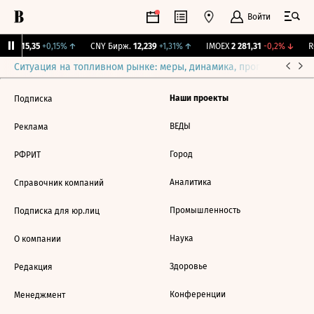
Войти
GBI
115,35
+0,15%
↑
CNY Бирж.
12,239
+1,31%
↑
IMOEX
2 281,31
-0,2%
↓
RG
Ситуация на топливном рынке: меры, динамика, прогнозы
Выб
Наши проекты
Подписка
ВЕДЫ
Реклама
Город
РФРИТ
Аналитика
Справочник компаний
Промышленность
Подписка для юр.лиц
Наука
О компании
Здоровье
Редакция
Конференции
Менеджмент