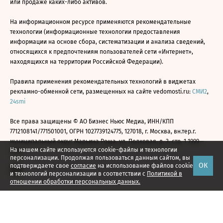
или продаже каких-либо активов.
На информационном ресурсе применяются рекомендательные
технологии (информационные технологии предоставления
информации на основе сбора, систематизации и анализа сведений,
относящихся к предпочтениям пользователей сети «Интернет»,
находящихся на территории Российской Федерации).
Правила применения рекомендательных технологий в виджетах
рекламно-обменной сети, размещенных на сайте vedomosti.ru:
СМИ2
,
24smi
Все права защищены © АО Бизнес Ньюс Медиа, ИНН/КПП
7712108141/771501001, ОГРН 1027739124775, 127018, г. Москва, вн.тер.г.
муниципальный округ Марьина Роща, ул. Полковая, д. 3, стр. 1 1999—
На нашем сайте используются cookie-файлы и технологии
2026
персонализации. Продолжая пользоваться данным сайтом, вы
ОК
подтверждаете свое
согласие
на использование файлов cookie
и технологий персонализации в соответствии с
Политикой в
отношении обработки персональных данных.