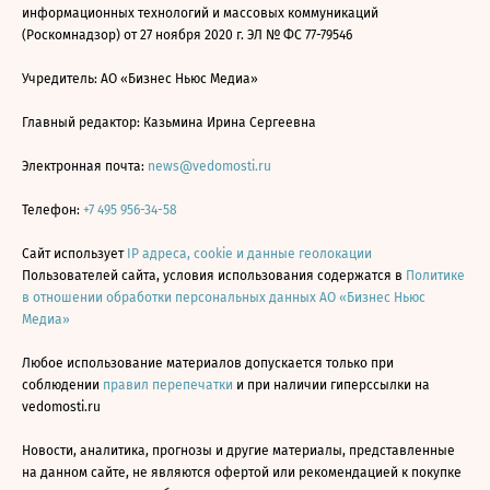
информационных технологий и массовых коммуникаций
(Роскомнадзор) от 27 ноября 2020 г. ЭЛ № ФС 77-79546
Учредитель: АО «Бизнес Ньюс Медиа»
Главный редактор: Казьмина Ирина Сергеевна
Электронная почта:
news@vedomosti.ru
Телефон:
+7 495 956-34-58
Сайт использует
IP адреса, cookie и данные геолокации
Пользователей сайта, условия использования содержатся в
Политике
в отношении обработки персональных данных АО «Бизнес Ньюс
Медиа»
Любое использование материалов допускается только при
соблюдении
правил перепечатки
и при наличии гиперссылки на
vedomosti.ru
Новости, аналитика, прогнозы и другие материалы, представленные
на данном сайте, не являются офертой или рекомендацией к покупке