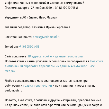
информационных технологий и массовых коммуникаций
(Роскомнадзор) от 27 ноября 2020 г. ЭЛ № ФС 77-79546
Учредитель: АО «Бизнес Ньюс Медиа»
Главный редактор: Казьмина Ирина Сергеевна
Электронная почта:
news@vedomosti.ru
Телефон:
+7 495 956-34-58
Сайт использует
IP адреса, cookie и данные геолокации
Пользователей сайта, условия использования содержатся в
Политике
в отношении обработки персональных данных АО «Бизнес Ньюс
Медиа»
Любое использование материалов допускается только при
соблюдении
правил перепечатки
и при наличии гиперссылки на
vedomosti.ru
Новости, аналитика, прогнозы и другие материалы, представленные
на данном сайте, не являются офертой или рекомендацией к покупке