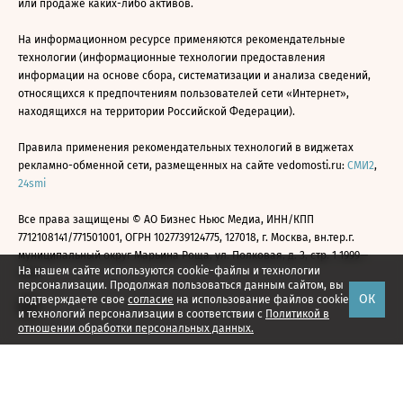
или продаже каких-либо активов.
На информационном ресурсе применяются рекомендательные
технологии (информационные технологии предоставления
информации на основе сбора, систематизации и анализа сведений,
относящихся к предпочтениям пользователей сети «Интернет»,
находящихся на территории Российской Федерации).
Правила применения рекомендательных технологий в виджетах
рекламно-обменной сети, размещенных на сайте vedomosti.ru:
СМИ2
,
24smi
Все права защищены © АО Бизнес Ньюс Медиа, ИНН/КПП
7712108141/771501001, ОГРН 1027739124775, 127018, г. Москва, вн.тер.г.
муниципальный округ Марьина Роща, ул. Полковая, д. 3, стр. 1 1999—
На нашем сайте используются cookie-файлы и технологии
2026
персонализации. Продолжая пользоваться данным сайтом, вы
ОК
подтверждаете свое
согласие
на использование файлов cookie
и технологий персонализации в соответствии с
Политикой в
отношении обработки персональных данных.