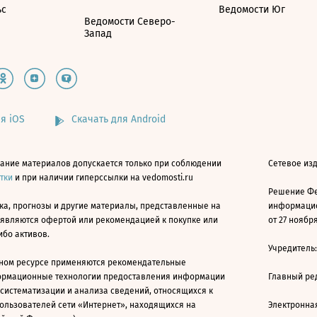
ьс
Ведомости Юг
Ведомости Северо-
Запад
я iOS
Скачать для Android
ание материалов допускается только при соблюдении
Сетевое изд
атки
и при наличии гиперссылки на vedomosti.ru
Решение Фе
ка, прогнозы и другие материалы, представленные на
информацио
 являются офертой или рекомендацией к покупке или
от 27 ноября
ибо активов.
Учредитель
ном ресурсе применяются рекомендательные
ормационные технологии предоставления информации
Главный ре
 систематизации и анализа сведений, относящихся к
ользователей сети «Интернет», находящихся на
Электронна