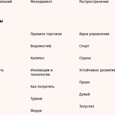
мпаний
Менеджмент
Распространение
ты
Правила торговли
Идеи управления
Ведомости&
Спорт
Капитал
Страна
ть
Инновации и
Устойчивое развити
технологии
Право
Как потратить
Думай
Туризм
Техуспех
Форум