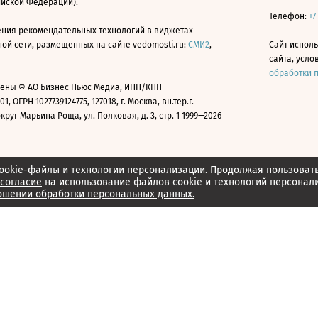
ийской Федерации).
Телефон:
+7
ния рекомендательных технологий в виджетах
й сети, размещенных на сайте vedomosti.ru:
СМИ2
,
Сайт испол
сайта, усл
обработки 
ены © АО Бизнес Ньюс Медиа, ИНН/КПП
01, ОГРН 1027739124775, 127018, г. Москва, вн.тер.г.
уг Марьина Роща, ул. Полковая, д. 3, стр. 1 1999—2026
ookie-файлы и технологии персонализации. Продолжая пользоват
согласие
на использование файлов cookie и технологий персонал
ошении обработки персональных данных.