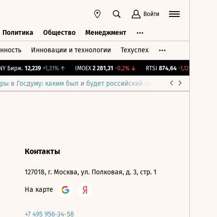
Войти
Политика
Общество
Менеджмент
нность
Инновации и технологии
Техуспех
ть
Политика
Общество
Менеджмент
Y Бирж.
12,239
+1,31%
↑
IMOEX
2 281,31
-0,2%
↓
RTSI
874,64
-1,12%
↓
RGB
ры в Госдуму: каким был и будет российский парламент
Война н
Контакты
127018, г. Москва, ул. Полковая, д. 3, стр. 1
На карте
+7 495 956-34-58