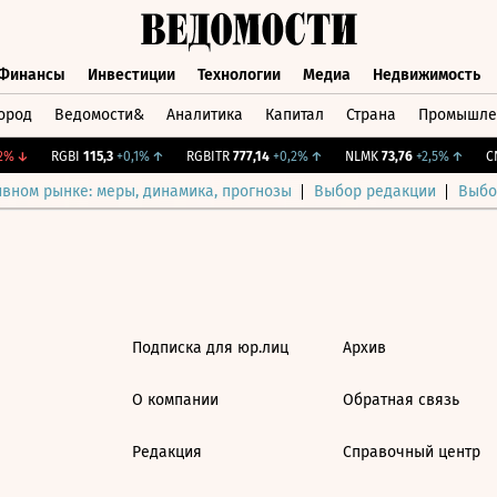
Финансы
Инвестиции
Технологии
Медиа
Недвижимость
ород
Ведомости&
Аналитика
Капитал
Страна
Промышле
а
Финансы
Инвестиции
Технологии
Медиа
Недвижимос
%
↓
RGBI
115,3
+0,1%
↑
RGBITR
777,14
+0,2%
↑
NLMK
73,76
+2,5%
↑
CN
ивном рынке: меры, динамика, прогнозы
Выбор редакции
Выбо
Подписка для юр.лиц
Архив
О компании
Обратная связь
Редакция
Справочный центр