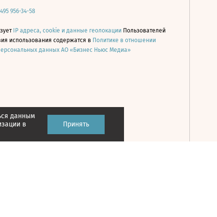
 495 956-34-58
ьзует
IP адреса, cookie и данные геолокации
Пользователей
овия использования содержатся в
Политике в отношении
персональных данных АО «Бизнес Ньюс Медиа»
ься данным
Принять
изации в