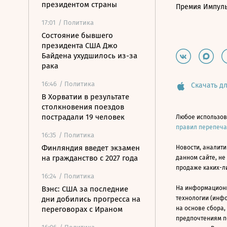
президентом страны
Премия Импул
17:01
/ Политика
Состояние бывшего
президента США Джо
Байдена ухудшилось из-за
рака
16:46
/ Политика
Скачать дл
В Хорватии в результате
столкновения поездов
пострадали 19 человек
Любое использов
правил перепеч
16:35
/ Политика
Финляндия введет экзамен
Новости, аналити
на гражданство с 2027 года
данном сайте, не
продаже каких-л
16:24
/ Политика
Вэнс: США за последние
На информацион
дни добились прогресса на
технологии (инф
переговорах с Ираном
на основе сбора,
предпочтениям п