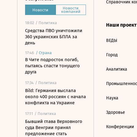
Справочник ко
Новости
Новости
компаний
18:02
/ Политика
Наши проек
Средства ПВО уничтожили
360 украинских БПЛА за
ВЕДЫ
день
17:46
/
Страна
Город
В Чите подросток погиб,
пытаясь спасти тонущего
Аналитика
друга
17:34
/ Политика
Промышленнос
Bild: Германия выслала
около 400 россиян с начала
Наука
конфликта на Украине
Здоровье
17:11
/ Политика
Бывший глава Верховного
Конференции
суда Венгрии принял
предложение стать