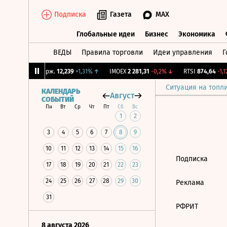
Подписка
Газета
MAX
Глобальные идеи
Бизнес
Экономика
ВЕДЫ
Правила торговли
Идеи управления
Г
Глобальные идеи
Бизнес
Экономик
5%
↑
CNY Бирж.
12,239
+1,31%
↑
IMOEX
2 281,31
-0,2%
↓
RTSI
874,64
-1,12
Ситуация на топл
КАЛЕНДАРЬ
Август
СОБЫТИЙ
Пн
Вт
Ср
Чт
Пт
Сб
Вс
1
2
3
4
5
6
7
8
9
10
11
12
13
14
15
16
Подписка
17
18
19
20
21
22
23
24
25
26
27
28
29
30
Реклама
31
РФРИТ
8 августа 2026