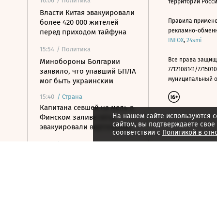
16:06
/ Политика
территории Росс
Власти Китая эвакуировали
Правила примене
более 420 000 жителей
рекламно-обменно
перед приходом тайфуна
INFOX
,
24smi
15:54
/ Политика
Все права защищ
Минобороны Болгарии
7712108141/7715010
заявило, что упавший БПЛА
муниципальный окр
мог быть украинским
15:40
/
Страна
Капитана севшей на мель в
На нашем сайте используются c
Финском заливе яхты
сайтом, вы подтверждаете свое
эвакуировали вертолетом
соответствии с
Политикой в отн
15:30
/ Политика
США выделили более $200
млн на запуск
Транскаспийского фонда
предпринимательства
15:28
/
Спорт
«Арсенал» продлил самый