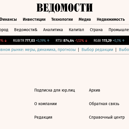
Финансы
Инвестиции
Технологии
Медиа
Недвижимость
ород
Ведомости&
Аналитика
Капитал
Страна
Промышле
а
Финансы
Инвестиции
Технологии
Медиа
Недвижимос
%
↓
RGBITR
777,03
+0,19%
↑
RTSI
874,64
-1,12%
↓
RGBI
115,29
+0,1%
↑
ивном рынке: меры, динамика, прогнозы
Выбор редакции
Выбо
Подписка для юр.лиц
Архив
О компании
Обратная связь
Редакция
Справочный центр