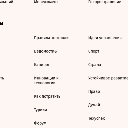
мпаний
Менеджмент
Распространение
ты
Правила торговли
Идеи управления
Ведомости&
Спорт
Капитал
Страна
ть
Инновации и
Устойчивое развити
технологии
Право
Как потратить
Думай
Туризм
Техуспех
Форум