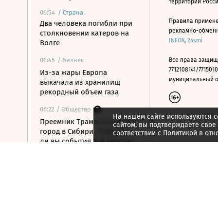
территории Росс
06:54
/
Страна
Правила примене
Два человека погибли при
рекламно-обменно
столкновении катеров на
INFOX
,
24smi
Волге
06:45
/ Бизнес
Все права защищ
7712108141/7715010
Из-за жары Европа
муниципальный окр
выкачала из хранилищ
рекордный объем газа
06:22
/ Общество
На нашем сайте используются c
Преемник Трампа и новый
сайтом, вы подтверждаете свое
город в Сибири. Помните
соответствии с
Политикой в отн
ли вы события 3–8 августа?
06:21
/ Политика
Выселить нельзя оставить:
как в Испании захватывают
жилье
06:11
/ Политика