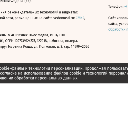
ийской Федерации).
Телефон:
+7
ния рекомендательных технологий в виджетах
й сети, размещенных на сайте vedomosti.ru:
СМИ2
,
Сайт испол
сайта, усл
обработки 
ены © АО Бизнес Ньюс Медиа, ИНН/КПП
01, ОГРН 1027739124775, 127018, г. Москва, вн.тер.г.
уг Марьина Роща, ул. Полковая, д. 3, стр. 1 1999—2026
ookie-файлы и технологии персонализации. Продолжая пользоват
согласие
на использование файлов cookie и технологий персонал
ошении обработки персональных данных.