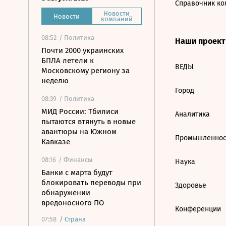
Справочник ко
Новости
Новости
компаний
08:52
/ Политика
Наши проек
Почти 2000 украинских
БПЛА летели к
ВЕДЫ
Московскому региону за
неделю
Город
08:39
/ Политика
МИД России: Тбилиси
Аналитика
пытаются втянуть в новые
авантюры на Южном
Промышленнос
Кавказе
08:16
/ Финансы
Наука
Банки с марта будут
блокировать переводы при
Здоровье
обнаружении
вредоносного ПО
Конференции
07:58
/
Страна