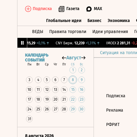
Подписка
Газета
MAX
Глобальные идеи
Бизнес
Экономика
ВЕДЫ
Правила торговли
Идеи управления
Г
Глобальные идеи
Бизнес
Экономик
12%
↓
RGBI
115,29
+0,1%
↑
CNY Бирж.
12,239
+1,31%
↑
IMOEX
2 281,31
-0,2
Ситуация на топл
КАЛЕНДАРЬ
Август
СОБЫТИЙ
Пн
Вт
Ср
Чт
Пт
Сб
Вс
1
2
3
4
5
6
7
8
9
10
11
12
13
14
15
16
Подписка
17
18
19
20
21
22
23
24
25
26
27
28
29
30
Реклама
31
РФРИТ
8 августа 2026