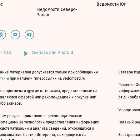
ьс
Ведомости Юг
Ведомости Северо-
Запад
я iOS
Скачать для Android
ание материалов допускается только при соблюдении
Сетевое изд
атки
и при наличии гиперссылки на vedomosti.ru
Решение Фе
ка, прогнозы и другие материалы, представленные на
информацио
 являются офертой или рекомендацией к покупке или
от 27 ноября
ибо активов.
Учредитель
ном ресурсе применяются рекомендательные
ормационные технологии предоставления информации
Главный ре
 систематизации и анализа сведений, относящихся к
ользователей сети «Интернет», находящихся на
Электронна