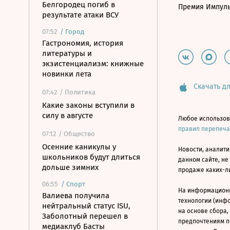
Белгородец погиб в
Премия Импул
результате атаки ВСУ
07:52
/
Город
Гастрономия, история
литературы и
экзистенциализм: книжные
новинки лета
Скачать дл
07:42
/ Политика
Какие законы вступили в
силу в августе
Любое использов
правил перепеч
07:12
/ Общество
Осенние каникулы у
Новости, аналити
школьников будут длиться
данном сайте, не
дольше зимних
продаже каких-л
06:55
/
Спорт
На информацион
Валиева получила
технологии (инф
нейтральный статус ISU,
на основе сбора,
Заболотный перешел в
предпочтениям п
медиаклуб Басты