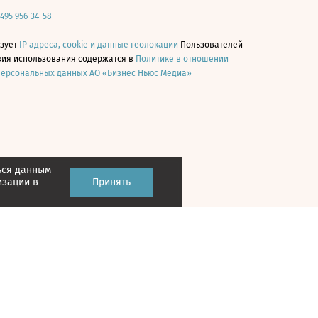
 495 956-34-58
ьзует
IP адреса, cookie и данные геолокации
Пользователей
овия использования содержатся в
Политике в отношении
персональных данных АО «Бизнес Ньюс Медиа»
ься данным
Принять
изации в