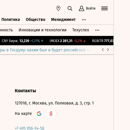
Войти
Политика
Общество
Менеджмент
нность
Инновации и технологии
Техуспех
ть
Политика
Общество
Менеджмент
CNY Бирж.
12,239
+1,31%
↑
IMOEX
2 281,31
-0,2%
↓
RGBITR
777,03
+0,19%
↑
ры в Госдуму: каким был и будет российский парламент
Война н
Контакты
127018, г. Москва, ул. Полковая, д. 3, стр. 1
На карте
+7 495 956-34-58