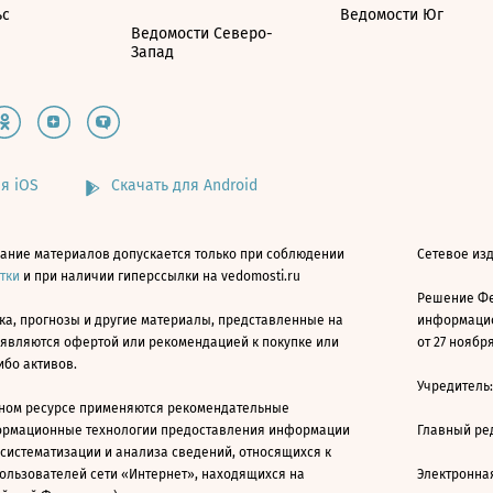
ьс
Ведомости Юг
Ведомости Северо-
Запад
я iOS
Скачать для Android
ание материалов допускается только при соблюдении
Сетевое изд
атки
и при наличии гиперссылки на vedomosti.ru
Решение Фе
ка, прогнозы и другие материалы, представленные на
информацио
 являются офертой или рекомендацией к покупке или
от 27 ноября
ибо активов.
Учредитель
ном ресурсе применяются рекомендательные
ормационные технологии предоставления информации
Главный ре
 систематизации и анализа сведений, относящихся к
ользователей сети «Интернет», находящихся на
Электронна