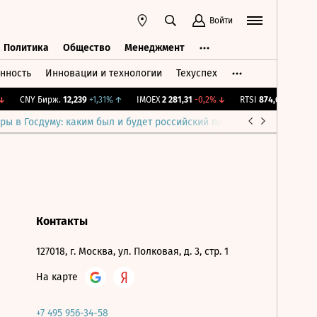
Войти
Политика
Общество
Менеджмент
нность
Инновации и технологии
Техуспех
ть
Политика
Общество
Менеджмент
CNY Бирж.
12,239
+1,31%
↑
IMOEX
2 281,31
-0,2%
↓
RTSI
874,64
-1,12%
↓
ры в Госдуму: каким был и будет российский парламент
Война н
Контакты
127018, г. Москва, ул. Полковая, д. 3, стр. 1
На карте
+7 495 956-34-58