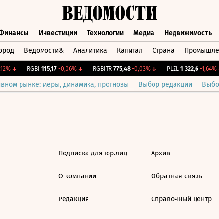
Финансы
Инвестиции
Технологии
Медиа
Недвижимость
ород
Ведомости&
Аналитика
Капитал
Страна
Промышле
а
Финансы
Инвестиции
Технологии
Медиа
Недвижимос
12%
↓
RGBI
115,17
-0,06%
↓
RGBITR
775,48
-0,03%
↓
PLZL
1 322,6
-1,64%
↓
ивном рынке: меры, динамика, прогнозы
Выбор редакции
Выбо
Подписка для юр.лиц
Архив
О компании
Обратная связь
Редакция
Справочный центр