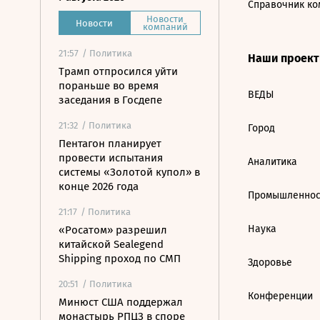
Справочник ко
Новости
Новости
компаний
21:57
/ Политика
Наши проек
Трамп отпросился уйти
пораньше во время
ВЕДЫ
заседания в Госдепе
21:32
/ Политика
Город
Пентагон планирует
провести испытания
Аналитика
системы «Золотой купол» в
конце 2026 года
Промышленнос
21:17
/ Политика
Наука
«Росатом» разрешил
китайской Sealegend
Shipping проход по СМП
Здоровье
20:51
/ Политика
Конференции
Минюст США поддержал
монастырь РПЦЗ в споре