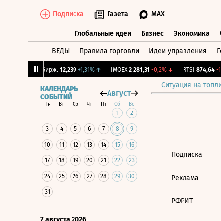
Подписка
Газета
MAX
Глобальные идеи
Бизнес
Экономика
ВЕДЫ
Правила торговли
Идеи управления
Г
Глобальные идеи
Бизнес
Экономик
,64%
↓
CNY Бирж.
12,239
+1,31%
↑
IMOEX
2 281,31
-0,2%
↓
RTSI
874,64
-1,
Ситуация на топл
КАЛЕНДАРЬ
Август
СОБЫТИЙ
Пн
Вт
Ср
Чт
Пт
Сб
Вс
1
2
3
4
5
6
7
8
9
10
11
12
13
14
15
16
Подписка
17
18
19
20
21
22
23
24
25
26
27
28
29
30
Реклама
31
РФРИТ
7 августа 2026