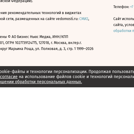
ийской Федерации).
Телефон:
+7
ния рекомендательных технологий в виджетах
й сети, размещенных на сайте vedomosti.ru:
СМИ2
,
Сайт испол
сайта, усл
обработки 
ены © АО Бизнес Ньюс Медиа, ИНН/КПП
01, ОГРН 1027739124775, 127018, г. Москва, вн.тер.г.
уг Марьина Роща, ул. Полковая, д. 3, стр. 1 1999—2026
ookie-файлы и технологии персонализации. Продолжая пользоват
согласие
на использование файлов cookie и технологий персонал
ошении обработки персональных данных.