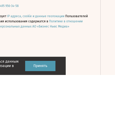
 495 956-34-58
ьзует
IP адреса, cookie и данные геолокации
Пользователей
овия использования содержатся в
Политике в отношении
персональных данных АО «Бизнес Ньюс Медиа»
ься данным
Принять
изации в