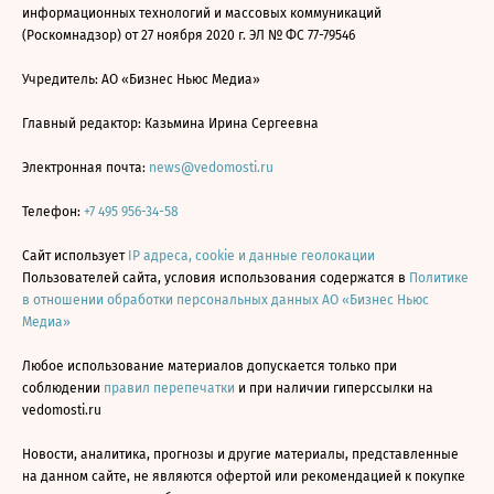
информационных технологий и массовых коммуникаций
(Роскомнадзор) от 27 ноября 2020 г. ЭЛ № ФС 77-79546
Учредитель: АО «Бизнес Ньюс Медиа»
Главный редактор: Казьмина Ирина Сергеевна
Электронная почта:
news@vedomosti.ru
Телефон:
+7 495 956-34-58
Сайт использует
IP адреса, cookie и данные геолокации
Пользователей сайта, условия использования содержатся в
Политике
в отношении обработки персональных данных АО «Бизнес Ньюс
Медиа»
Любое использование материалов допускается только при
соблюдении
правил перепечатки
и при наличии гиперссылки на
vedomosti.ru
Новости, аналитика, прогнозы и другие материалы, представленные
на данном сайте, не являются офертой или рекомендацией к покупке