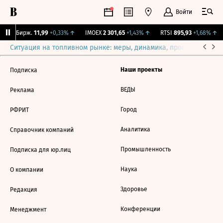
Войти
CNY Бирж.
11,99
+0,33%
↑
IMOEX
2 301,65
+1,43%
↑
RTSI
895,93
+1,68%
↑
Ситуация на топливном рынке: меры, динамика, прогнозы
Выб
Наши проекты
Подписка
ВЕДЫ
Реклама
Город
РФРИТ
Аналитика
Справочник компаний
Промышленность
Подписка для юр.лиц
Наука
О компании
Здоровье
Редакция
Конференции
Менеджмент