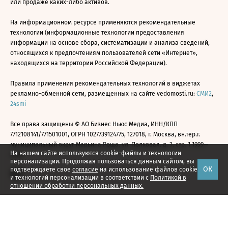
или продаже каких-либо активов.
На информационном ресурсе применяются рекомендательные
технологии (информационные технологии предоставления
информации на основе сбора, систематизации и анализа сведений,
относящихся к предпочтениям пользователей сети «Интернет»,
находящихся на территории Российской Федерации).
Правила применения рекомендательных технологий в виджетах
рекламно-обменной сети, размещенных на сайте vedomosti.ru:
СМИ2
,
24smi
Все права защищены © АО Бизнес Ньюс Медиа, ИНН/КПП
7712108141/771501001, ОГРН 1027739124775, 127018, г. Москва, вн.тер.г.
муниципальный округ Марьина Роща, ул. Полковая, д. 3, стр. 1 1999—
На нашем сайте используются cookie-файлы и технологии
2026
персонализации. Продолжая пользоваться данным сайтом, вы
ОК
подтверждаете свое
согласие
на использование файлов cookie
и технологий персонализации в соответствии с
Политикой в
отношении обработки персональных данных.