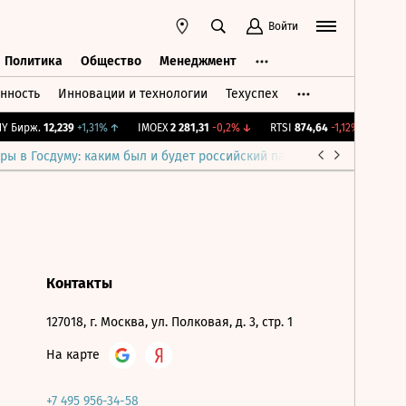
Войти
Политика
Общество
Менеджмент
нность
Инновации и технологии
Техуспех
ть
Политика
Общество
Менеджмент
 Бирж.
12,239
+1,31%
↑
IMOEX
2 281,31
-0,2%
↓
RTSI
874,64
-1,12%
↓
RGBI
ры в Госдуму: каким был и будет российский парламент
Война н
Контакты
127018, г. Москва, ул. Полковая, д. 3, стр. 1
На карте
+7 495 956-34-58