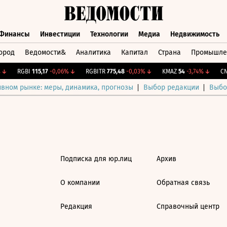
Финансы
Инвестиции
Технологии
Медиа
Недвижимость
ород
Ведомости&
Аналитика
Капитал
Страна
Промышле
а
Финансы
Инвестиции
Технологии
Медиа
Недвижимос
↓
RGBI
115,17
-0,06%
↓
RGBITR
775,48
-0,03%
↓
KMAZ
54
-3,74%
↓
CNY
ивном рынке: меры, динамика, прогнозы
Выбор редакции
Выбо
Подписка для юр.лиц
Архив
О компании
Обратная связь
Редакция
Справочный центр