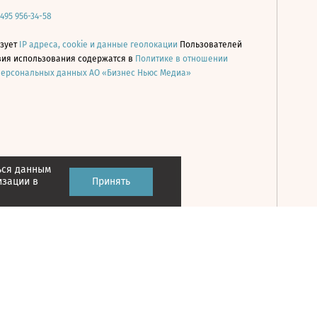
 495 956-34-58
ьзует
IP адреса, cookie и данные геолокации
Пользователей
овия использования содержатся в
Политике в отношении
персональных данных АО «Бизнес Ньюс Медиа»
ься данным
Принять
изации в