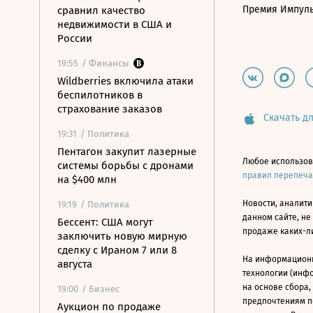
Премия Импул
сравнил качество
недвижимости в США и
России
19:55
/ Финансы
Wildberries включила атаки
беспилотников в
страхование заказов
Скачать дл
19:31
/ Политика
Пентагон закупит лазерные
Любое использов
системы борьбы с дронами
правил перепеч
на $400 млн
Новости, аналити
19:19
/ Политика
данном сайте, не
Бессент: США могут
продаже каких-л
заключить новую мирную
сделку с Ираном 7 или 8
На информацион
августа
технологии (инф
на основе сбора,
19:00
/ Бизнес
предпочтениям п
Аукцион по продаже