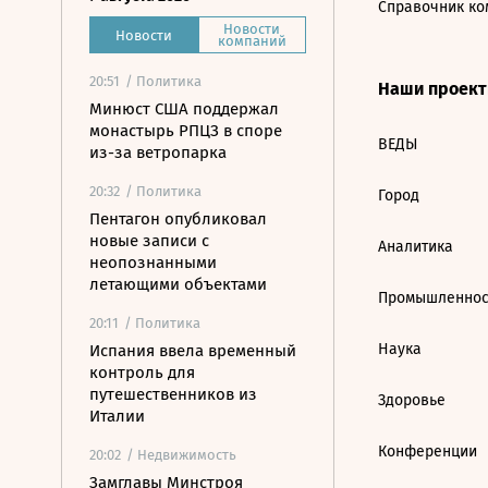
Справочник ко
Новости
Новости
компаний
20:51
/ Политика
Наши проек
Минюст США поддержал
монастырь РПЦЗ в споре
ВЕДЫ
из-за ветропарка
20:32
/ Политика
Город
Пентагон опубликовал
новые записи с
Аналитика
неопознанными
летающими объектами
Промышленнос
20:11
/ Политика
Наука
Испания ввела временный
контроль для
путешественников из
Здоровье
Италии
Конференции
20:02
/ Недвижимость
Замглавы Минстроя