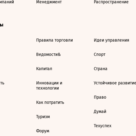
мпаний
Менеджмент
Распространение
ты
Правила торговли
Идеи управления
Ведомости&
Спорт
Капитал
Страна
ть
Инновации и
Устойчивое развити
технологии
Право
Как потратить
Думай
Туризм
Техуспех
Форум