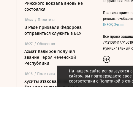
территории Росс
Рижского вокзала вновь не
состоялся
Правила примене
рекламно-обменно
18:44
/ Политика
INFOX
,
24smi
В Раде призвали Федорова
отправиться служить в ВСУ
Все права защищ
7712108141/7715010
18:27
/ Общество
муниципальный окр
Ахмат Кадыров получил
звание Героя Чеченской
Республики
На нашем сайте используются c
18:16
/ Политика
сайтом, вы подтверждаете свое
Хуситы атаковали военную
соответствии с
Политикой в отн
базу просаудовских сил в
Йемене
18:11
/ Политика
Американский сенатор
предупредил о рисках из-
за новых санкций против
России