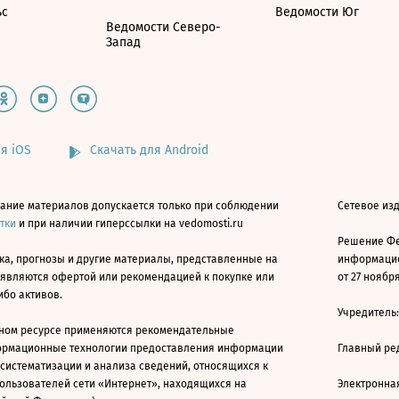
ьс
Ведомости Юг
Ведомости Северо-
Запад
я iOS
Скачать для Android
ание материалов допускается только при соблюдении
Сетевое изд
атки
и при наличии гиперссылки на vedomosti.ru
Решение Фе
ка, прогнозы и другие материалы, представленные на
информацио
 являются офертой или рекомендацией к покупке или
от 27 ноября
ибо активов.
Учредитель
ном ресурсе применяются рекомендательные
ормационные технологии предоставления информации
Главный ре
 систематизации и анализа сведений, относящихся к
ользователей сети «Интернет», находящихся на
Электронна