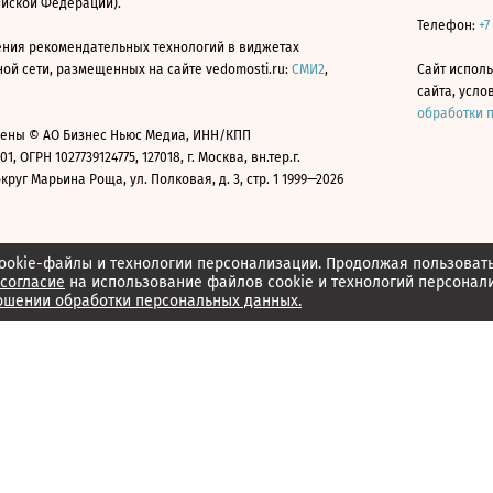
ийской Федерации).
Телефон:
+7
ния рекомендательных технологий в виджетах
й сети, размещенных на сайте vedomosti.ru:
СМИ2
,
Сайт испол
сайта, усл
обработки 
ены © АО Бизнес Ньюс Медиа, ИНН/КПП
01, ОГРН 1027739124775, 127018, г. Москва, вн.тер.г.
уг Марьина Роща, ул. Полковая, д. 3, стр. 1 1999—2026
ookie-файлы и технологии персонализации. Продолжая пользоват
согласие
на использование файлов cookie и технологий персонал
ошении обработки персональных данных.