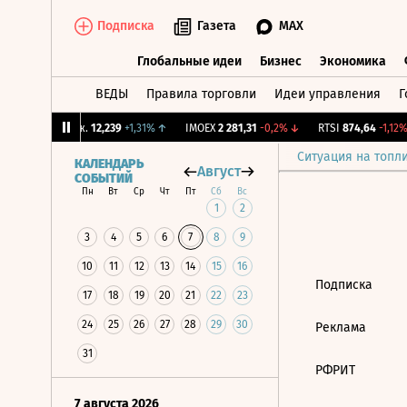
Подписка
Газета
MAX
Глобальные идеи
Бизнес
Экономика
ВЕДЫ
Правила торговли
Идеи управления
Г
Глобальные идеи
Бизнес
Экономик
↓
CNY Бирж.
12,239
+1,31%
↑
IMOEX
2 281,31
-0,2%
↓
RTSI
874,64
-1,12%
Ситуация на топл
КАЛЕНДАРЬ
Август
СОБЫТИЙ
Пн
Вт
Ср
Чт
Пт
Сб
Вс
1
2
3
4
5
6
7
8
9
10
11
12
13
14
15
16
Подписка
17
18
19
20
21
22
23
24
25
26
27
28
29
30
Реклама
31
РФРИТ
7 августа 2026