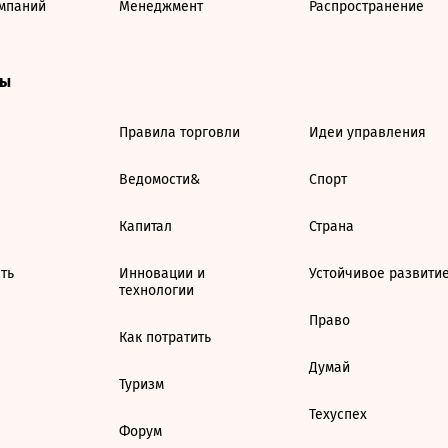
мпаний
Менеджмент
Распространение
ты
Правила торговли
Идеи управления
Ведомости&
Спорт
Капитал
Страна
ть
Инновации и
Устойчивое развити
технологии
Право
Как потратить
Думай
Туризм
Техуспех
Форум