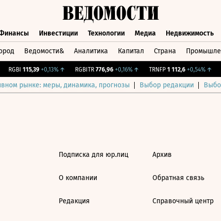
Финансы
Инвестиции
Технологии
Медиа
Недвижимость
ород
Ведомости&
Аналитика
Капитал
Страна
Промышле
а
Финансы
Инвестиции
Технологии
Медиа
Недвижимос
RGBI
115,39
+0,13%
↑
RGBITR
776,96
+0,16%
↑
TRNFP
1 112,6
+0,54%
↑
C
ивном рынке: меры, динамика, прогнозы
Выбор редакции
Выбо
Подписка для юр.лиц
Архив
О компании
Обратная связь
Редакция
Справочный центр