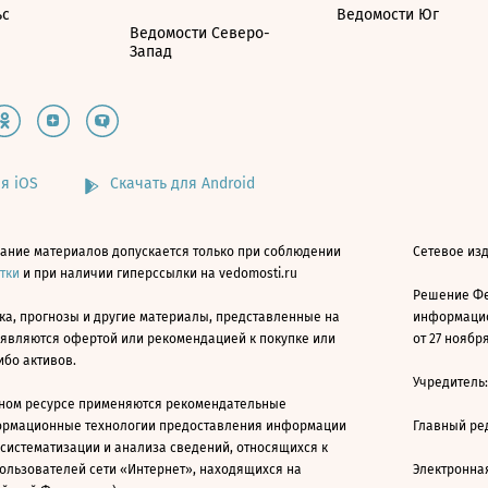
ьс
Ведомости Юг
Ведомости Северо-
Запад
я iOS
Скачать для Android
ание материалов допускается только при соблюдении
Сетевое изд
атки
и при наличии гиперссылки на vedomosti.ru
Решение Фе
ка, прогнозы и другие материалы, представленные на
информацио
 являются офертой или рекомендацией к покупке или
от 27 ноября
ибо активов.
Учредитель
ном ресурсе применяются рекомендательные
ормационные технологии предоставления информации
Главный ре
 систематизации и анализа сведений, относящихся к
ользователей сети «Интернет», находящихся на
Электронна