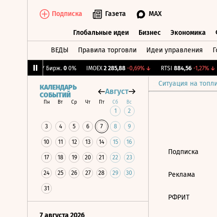
Подписка
Газета
MAX
Глобальные идеи
Бизнес
Экономика
ВЕДЫ
Правила торговли
Идеи управления
Г
Глобальные идеи
Бизнес
Экономик
0,54%
↑
CNY Бирж.
0
0%
IMOEX
2 285,88
-0,69%
↓
RTSI
884,56
-1,27%
↓
Ситуация на топл
КАЛЕНДАРЬ
Август
СОБЫТИЙ
Пн
Вт
Ср
Чт
Пт
Сб
Вс
1
2
3
4
5
6
7
8
9
10
11
12
13
14
15
16
Подписка
17
18
19
20
21
22
23
24
25
26
27
28
29
30
Реклама
31
РФРИТ
7 августа 2026