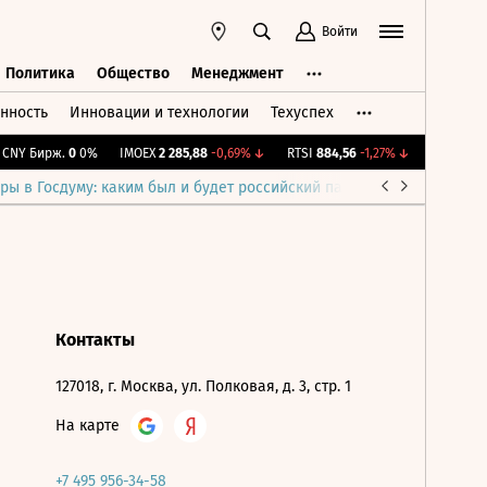
Войти
Политика
Общество
Менеджмент
нность
Инновации и технологии
Техуспех
ть
Политика
Общество
Менеджмент
NY Бирж.
0
0%
IMOEX
2 285,88
-0,69%
↓
RTSI
884,56
-1,27%
↓
RGBI
115,3
ры в Госдуму: каким был и будет российский парламент
Война н
Контакты
127018, г. Москва, ул. Полковая, д. 3, стр. 1
На карте
+7 495 956-34-58