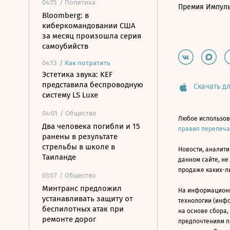
04:15
/ Политика
Премия Импул
Bloomberg: в
киберкомандовании США
за месяц произошла серия
самоубийств
04:13
/
Как потратить
Эстетика звука: KEF
представила беспроводную
Скачать дл
систему LS Luxe
04:01
/ Общество
Любое использов
Два человека погибли и 15
правил перепеч
ранены в результате
стрельбы в школе в
Новости, аналити
Таиланде
данном сайте, не
продаже каких-л
03:57
/ Общество
Минтранс предложил
На информацион
устанавливать защиту от
технологии (инф
беспилотных атак при
на основе сбора,
ремонте дорог
предпочтениям п