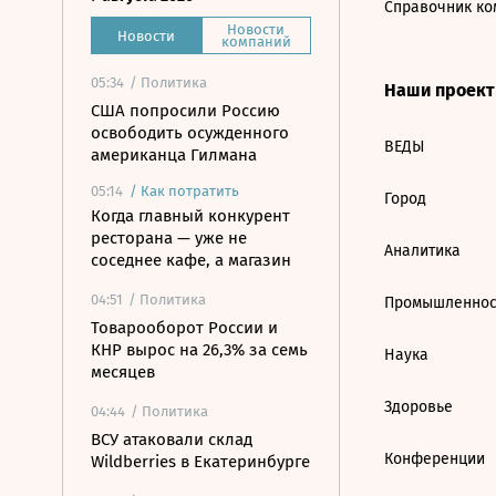
Справочник ко
Новости
Новости
компаний
05:34
/ Политика
Наши проек
США попросили Россию
освободить осужденного
ВЕДЫ
американца Гилмана
05:14
/
Как потратить
Город
Когда главный конкурент
ресторана — уже не
Аналитика
соседнее кафе, а магазин
04:51
/ Политика
Промышленнос
Товарооборот России и
КНР вырос на 26,3% за семь
Наука
месяцев
Здоровье
04:44
/ Политика
ВСУ атаковали склад
Конференции
Wildberries в Екатеринбурге